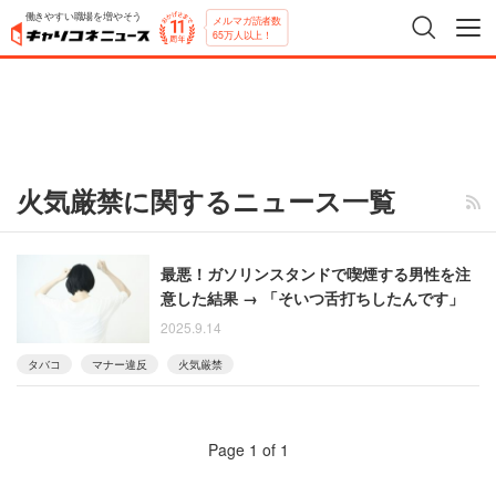
働きやすい職場を増やそう
メルマガ読者数
65万人以上！
火気厳禁に関するニュース一覧
最悪！ガソリンスタンドで喫煙する男性を注
意した結果 → 「そいつ舌打ちしたんです」
2025.9.14
タバコ
マナー違反
火気厳禁
Page 1 of 1