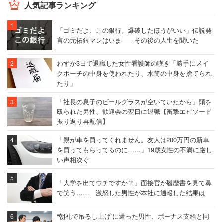
人気記事ランキング
「ゴミだよ、この銀行。爆破したほうがいい」伝説発
言の元拓銀マンはいま――その後の人生を聞いた
わずか3日で退職した女性看護師の嘆き「勝手にメイ
クポーチの中身を使われたり、水筒の中身を捨てられ
たり」
「社長の息子のビールグラスが空いていたから」頭を
殴られた男性、歓迎会の翌日に退職【衝撃エピソード
振り返り再配信】
「親が車を買ってくれません。友人は200万円の新車
を買ってもらってるのに……」19歳女性の不満に厳し
い声相次ぐ
「大学を出てウチですか？」面接官が履歴書を見て鼻
で笑う…… 激怒した男性が本社に通報した結果は
“朝礼で吊るし上げ”に遭った男性、ボーナス支給と同