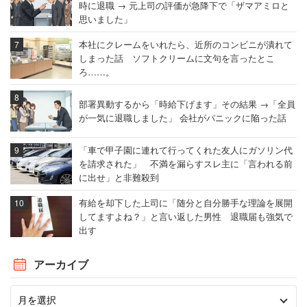
時に退職 → 元上司の評価が急降下で「ザマアミロと
思いました」
本社にクレームをいれたら、近所のコンビニが潰れて
しまった話 ソフトクリームに文句を言ったとこ
ろ……。
部署異動するから「時給下げます」その結果 →「全員
が一気に退職しました」 会社がパニックに陥った話
「車で甲子園に連れて行ってくれた友人にガソリン代
を請求された」 不満を漏らすスレ主に「言われる前
に出せ」と非難殺到
有給を却下した上司に「随分と自分勝手な理論を展開
してますよね？」と言い返した男性 退職届も強気で
出す
アーカイブ