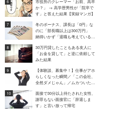
市役所のクレーマー「お前、高卒
か？」 → 高学歴男性が「院卒で
す」と答えた結果【実録マンガ】
冬のボーナス、課長は「0円」な
のに「部長職以上は300万円」
納得いかず「退職も考えている」
と語る40代男性
30万円貸したこともある友人に
「お金を貸して」と逆に依頼して
みた結果
【体験談、募集中！】仕事がアホ
らしくなった瞬間／「この会社、
全然ダメじゃん」／ムカついた面
接…ほか
面接で30分以上待たされた女性、
謝罪もない面接官に「辞退しま
す」と言い放って帰宅