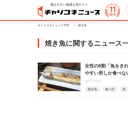
働きやすい職場を増やそう
キャリコネニュースTOP
焼き魚
焼き魚に関するニュース
女性の6割「魚をき
やすい所しか食べな
2017.10.4
焼き魚
食べ方
魚