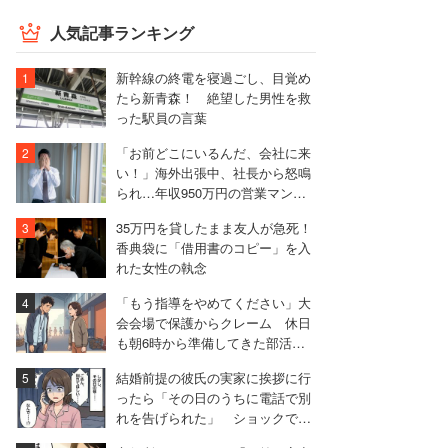
人気記事ランキング
新幹線の終電を寝過ごし、目覚め
たら新青森！ 絶望した男性を救
った駅員の言葉
「お前どこにいるんだ、会社に来
い！」海外出張中、社長から怒鳴
られ…年収950万円の営業マンが
絶句したワケ
35万円を貸したまま友人が急死！
香典袋に「借用書のコピー」を入
れた女性の執念
「もう指導をやめてください」大
会会場で保護からクレーム 休日
も朝6時から準備してきた部活動
の指導者が思うこと
結婚前提の彼氏の実家に挨拶に行
ったら「その日のうちに電話で別
れを告げられた」 ショックで1
ヶ月寝込んだ女性【実録マンガ】