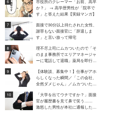
市役所のクレーマー「お前、高卒
か？」 → 高学歴男性が「院卒で
す」と答えた結果【実録マンガ】
面接で30分以上待たされた女性、
謝罪もない面接官に「辞退しま
す」と言い放って帰宅
理不尽上司にムカついたので「そ
のまま事務所でエリアマネージャ
ーに電話して退職」薬局を即行で
辞めた女性【後編】
【体験談、募集中！】仕事がアホ
らしくなった瞬間／「この会社、
全然ダメじゃん」／ムカついた面
接…ほか
「大学を出てウチですか？」面接
官が履歴書を見て鼻で笑う……
激怒した男性が本社に通報した結
果は