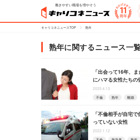
働きやすい職場を増やそう
キャリコネニュースTOP
熟年
熟年に関するニュース一
「出会って16年、ま
にハマる女性たちの
2025.4.13
不倫
熟年
離婚
「不倫相手が自宅で
っていない女性
2022.1.12
不倫
救急車
熟年