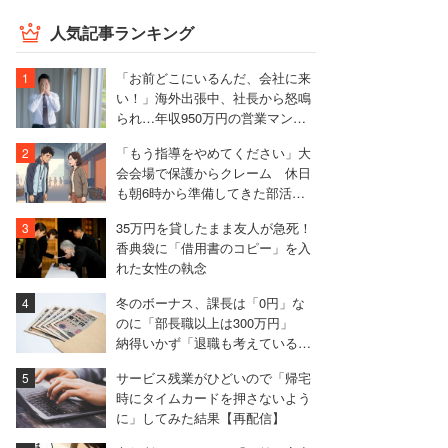
人気記事ランキング
「お前どこにいるんだ、会社に来
い！」海外出張中、社長から怒鳴
られ…年収950万円の営業マンが
絶句したワケ
「もう指導をやめてください」大
会会場で保護からクレーム 休日
も朝6時から準備してきた部活動
の指導者が思うこと
35万円を貸したまま友人が急死！
香典袋に「借用書のコピー」を入
れた女性の執念
冬のボーナス、課長は「0円」な
のに「部長職以上は300万円」
納得いかず「退職も考えている」
と語る40代男性
サービス残業がひどいので「帰宅
時にタイムカードを押さないよう
に」してみた結果【再配信】