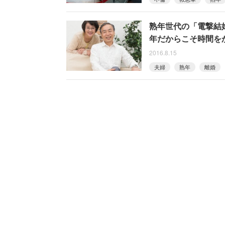
熟年世代の「電撃結
年だからこそ時間を
2016.8.15
夫婦
熟年
離婚