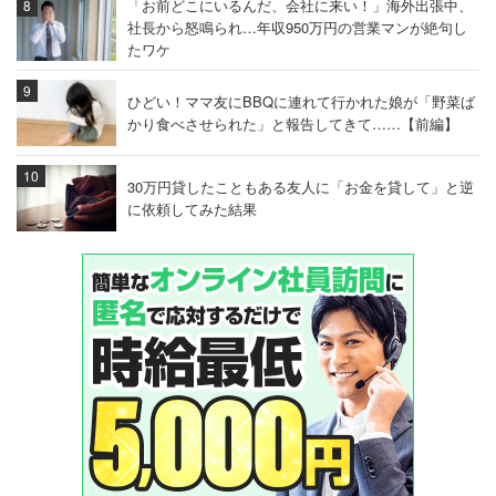
「お前どこにいるんだ、会社に来い！」海外出張中、
社長から怒鳴られ…年収950万円の営業マンが絶句し
たワケ
ひどい！ママ友にBBQに連れて行かれた娘が「野菜ば
かり食べさせられた」と報告してきて……【前編】
30万円貸したこともある友人に「お金を貸して」と逆
に依頼してみた結果