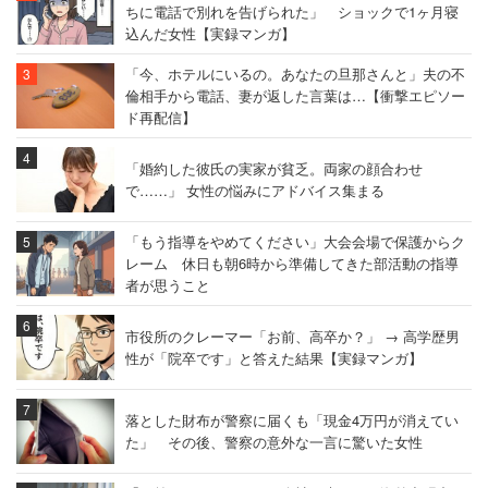
ちに電話で別れを告げられた」 ショックで1ヶ月寝
込んだ女性【実録マンガ】
「今、ホテルにいるの。あなたの旦那さんと」夫の不
倫相手から電話、妻が返した言葉は…【衝撃エピソー
ド再配信】
「婚約した彼氏の実家が貧乏。両家の顔合わせ
で……」 女性の悩みにアドバイス集まる
「もう指導をやめてください」大会会場で保護からク
レーム 休日も朝6時から準備してきた部活動の指導
者が思うこと
市役所のクレーマー「お前、高卒か？」 → 高学歴男
性が「院卒です」と答えた結果【実録マンガ】
落とした財布が警察に届くも「現金4万円が消えてい
た」 その後、警察の意外な一言に驚いた女性