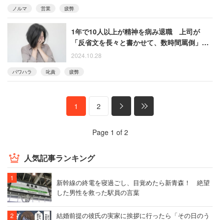
る女性
ノルマ
営業
疲弊
1年で10人以上が精神を病み退職 上司が
「反省文を長々と書かせて、数時間罵倒」す
る職場
2024.10.28
パワハラ
叱責
疲弊
1
2
Page 1 of 2
人気記事ランキング
新幹線の終電を寝過ごし、目覚めたら新青森！ 絶望
した男性を救った駅員の言葉
結婚前提の彼氏の実家に挨拶に行ったら「その日のう