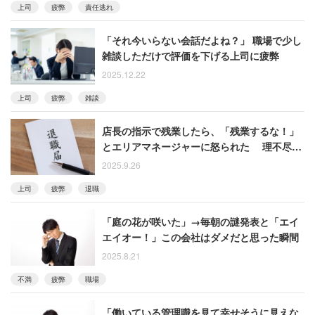
上司
疲弊
責任逃れ
「それ今いらない会話だよね？」 職場で少し
雑談しただけで評価を下げる上司に疲弊
2025.12.22
上司
疲弊
雑談
店長の指示で残業したら、「残業するな！」
とエリアマネージャーに怒られた 理不尽な
板挟みに耐えた女性、やがて退職
2025.9.26
上司
疲弊
退職
「庭の花が咲いた」→毎朝の謎発表と「エイ
エイオー！」この会社はダメだと思った瞬間
2025.8.21
不満
疲弊
職場
「働いている管理職を見て幸せそうに見えな