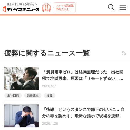
働きやすい職場を増やそう
メルマガ読者数
65万人以上！
疲弊に関するニュース一覧
「満員電車ゼロ」は結局無理だった 出社回
帰で地獄再来、原因は「リモートずるい」な
のか？
2026.5.7
出社回帰
満員電車
疲弊
「指導」というスタンスで部下のせいに… 自
分の非を認めず、曖昧な指示で現場を疲弊さ
せる無責任な上司
2026.1.26