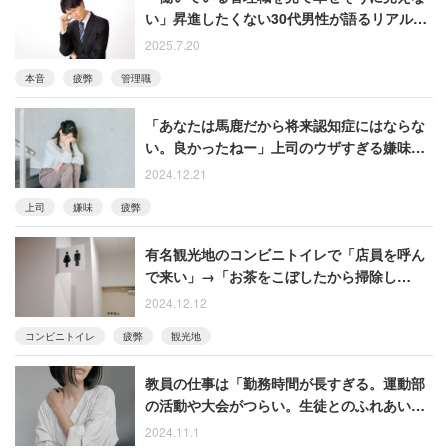
い」昇進したくない30代男性が語るリアルな
本音
2025.7.20
本音
疲弊
管理職
「あなたは馬鹿だから将来認知症にはならな
い。良かったねー」上司のウザすぎる嫌味に
疲弊した女性
2024.12.21
上司
嫌味
疲弊
有名観光地のコンビニトイレで「店員を呼ん
で来い」→「お茶をこぼしたから掃除し
ろ」 身勝手な客に疲弊する男性
2024.12.12
コンビニトイレ
疲弊
観光地
教員の仕事は「勤務時間が長すぎる。運動部
の活動や大会がつらい。生徒とのふれあい
や、授業は楽しいのですが……」と苦労を語
2024.11.1