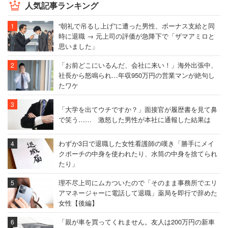
人気記事ランキング
“朝礼で吊るし上げ”に遭った男性、ボーナス支給と同
時に退職 → 元上司の評価が急降下で「ザマアミロと
思いました」
「お前どこにいるんだ、会社に来い！」海外出張中、
社長から怒鳴られ…年収950万円の営業マンが絶句し
たワケ
「大学を出てウチですか？」面接官が履歴書を見て鼻
で笑う…… 激怒した男性が本社に通報した結果は
わずか3日で退職した女性看護師の嘆き「勝手にメイ
クポーチの中身を使われたり、水筒の中身を捨てられ
たり」
理不尽上司にムカついたので「そのまま事務所でエリ
アマネージャーに電話して退職」薬局を即行で辞めた
女性【後編】
「親が車を買ってくれません。友人は200万円の新車