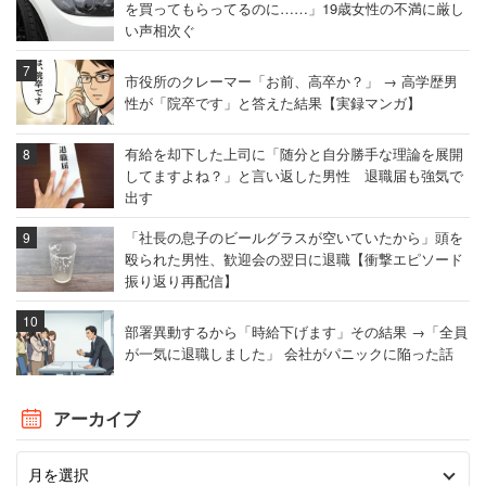
を買ってもらってるのに……」19歳女性の不満に厳し
い声相次ぐ
市役所のクレーマー「お前、高卒か？」 → 高学歴男
性が「院卒です」と答えた結果【実録マンガ】
有給を却下した上司に「随分と自分勝手な理論を展開
してますよね？」と言い返した男性 退職届も強気で
出す
「社長の息子のビールグラスが空いていたから」頭を
殴られた男性、歓迎会の翌日に退職【衝撃エピソード
振り返り再配信】
部署異動するから「時給下げます」その結果 →「全員
が一気に退職しました」 会社がパニックに陥った話
アーカイブ