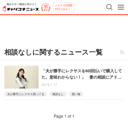
働きやすい職場を増やそう
メルマガ読者数
65万人以上！
相談なしに関するニュース一覧
「夫が勝手にレクサスを60回払いで購入して
た。意味わからない！」 妻の相談にアドバ
イス殺到
2019.7.17
夫が勝手にレクサス買ってる
相談なし
買い物
Page 1 of 1