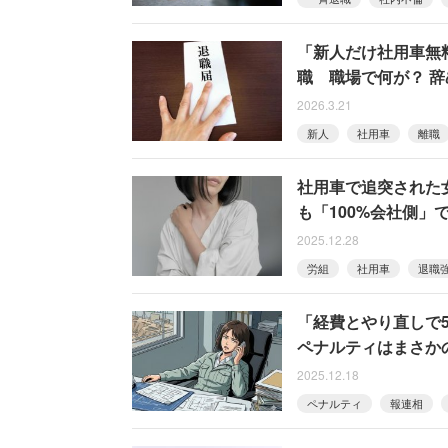
「新人だけ社用車無
職 職場で何が？ 
2026.3.21
新人
社用車
離職
社用車で追突された
も「100%会社側」
2025.12.28
労組
社用車
退職
「経費とやり直しで5
ペナルティはまさか
2025.12.18
ペナルティ
報連相