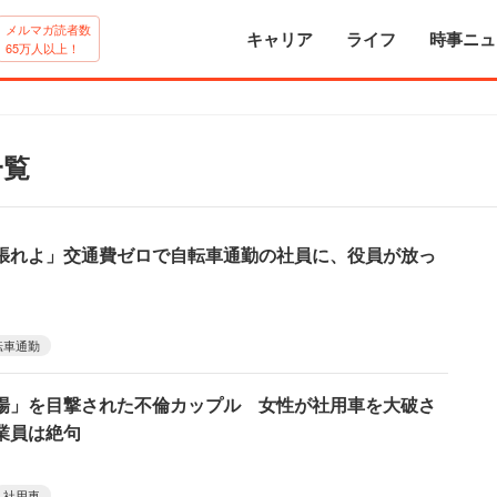
メルマガ読者数
キャリア
ライフ
時事ニュ
65万人以上！
一覧
張れよ」交通費ゼロで自転車通勤の社員に、役員が放っ
転車通勤
場」を目撃された不倫カップル 女性が社用車を大破さ
業員は絶句
社用車