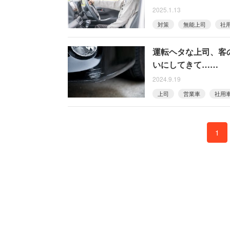
2025.1.13
対策
無能上司
社
運転ヘタな上司、客
いにしてきて……
2024.9.19
上司
営業車
社用
1