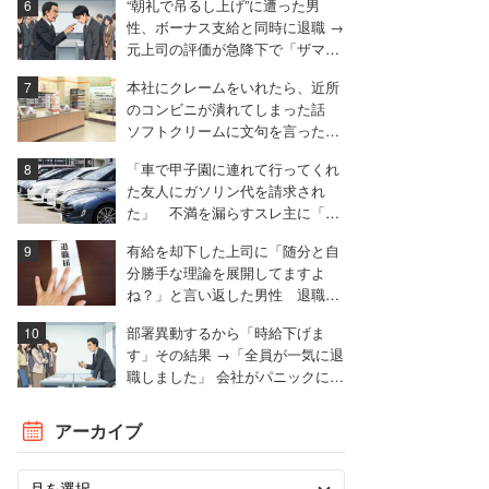
“朝礼で吊るし上げ”に遭った男
性、ボーナス支給と同時に退職 →
元上司の評価が急降下で「ザマア
ミロと思いました」
本社にクレームをいれたら、近所
のコンビニが潰れてしまった話
ソフトクリームに文句を言ったと
ころ……。
「車で甲子園に連れて行ってくれ
た友人にガソリン代を請求され
た」 不満を漏らすスレ主に「言
われる前に出せ」と非難殺到
有給を却下した上司に「随分と自
分勝手な理論を展開してますよ
ね？」と言い返した男性 退職届
も強気で出す
部署異動するから「時給下げま
す」その結果 →「全員が一気に退
職しました」 会社がパニックに陥
った話
アーカイブ