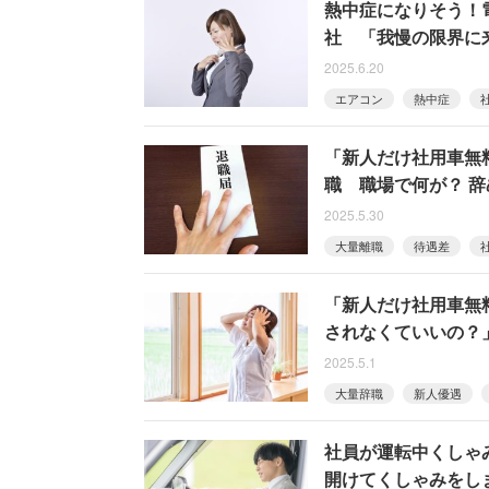
熱中症になりそう！
社 「我慢の限界に
2025.6.20
エアコン
熱中症
「新人だけ社用車無
職 職場で何が？ 
2025.5.30
大量離職
待遇差
「新人だけ社用車無
されなくていいの？」
2025.5.1
大量辞職
新人優遇
社員が運転中くしゃ
開けてくしゃみをし