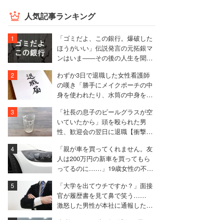
人気記事ランキング
「ゴミだよ、この銀行。爆破した
ほうがいい」伝説発言の元拓銀マ
ンはいま――その後の人生を聞い
た
わずか3日で退職した女性看護師
の嘆き「勝手にメイクポーチの中
身を使われたり、水筒の中身を捨
てられたり」
「社長の息子のビールグラスが空
いていたから」頭を殴られた男
性、歓迎会の翌日に退職【衝撃エ
ピソード振り返り再配信】
「親が車を買ってくれません。友
人は200万円の新車を買ってもら
ってるのに……」19歳女性の不満
に厳しい声相次ぐ
「大学を出てウチですか？」面接
官が履歴書を見て鼻で笑う……
激怒した男性が本社に通報した結
果は