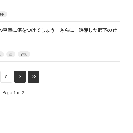
用車
の車庫に傷をつけてしまう さらに、誘導した部下のせ
車
車
運転
2
Page 1 of 2