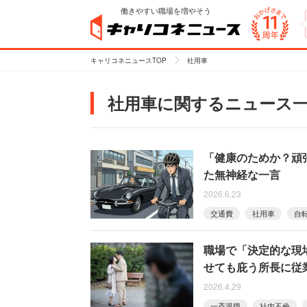
働きやすい職場を増やそう
キャリコネニュースTOP
社用車
社用車に関するニュース
「健康のためか？頑
た無神経な一言
2026.6.23
交通費
社用車
自
職場で「決定的な現
せても庇う所長に従
2026.4.29
一斉退職
社内不倫