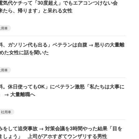
電気代ケチって「30度超え」でもエアコンつけない会
来たら、帰ります」と呆れる女性
社用車
料、ガソリン代も出る」ベテランは自腹 → 怒りの大量離
辞めた女性に話を聞いた
社用車
料。休日使ってもOK」にベテラン激怒「私たちは大事に
 → 大量離職へ
社用車
みをして追突事故 → 対策会議を3時間やった結果「目を
ましょう」 上司がアホすぎてウンザリする男性