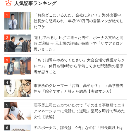
人気記事ランキング
「お前どこにいるんだ、会社に来い！」海外出張中、
社長から怒鳴られ…年収950万円の営業マンが絶句し
たワケ
“朝礼で吊るし上げ”に遭った男性、ボーナス支給と同
時に退職 → 元上司の評価が急降下で「ザマアミロと
思いました」
「もう指導をやめてください」大会会場で保護からク
レーム 休日も朝6時から準備してきた部活動の指導
者が思うこと
市役所のクレーマー「お前、高卒か？」 → 高学歴男
性が「院卒です」と答えた結果【実録マンガ】
理不尽上司にムカついたので「そのまま事務所でエリ
アマネージャーに電話して退職」薬局を即行で辞めた
女性【後編】
冬のボーナス、課長は「0円」なのに「部長職以上は