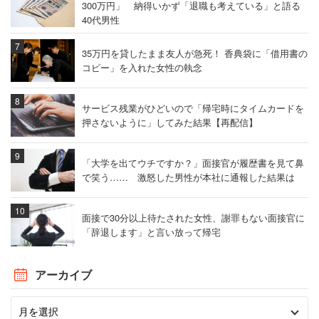
300万円」 納得いかず「退職も考えている」と語る
40代男性
35万円を貸したまま友人が急死！ 香典袋に「借用書の
コピー」を入れた女性の執念
サービス残業がひどいので「帰宅時にタイムカードを
押さないように」してみた結果【再配信】
「大学を出てウチですか？」面接官が履歴書を見て鼻
で笑う…… 激怒した男性が本社に通報した結果は
面接で30分以上待たされた女性、謝罪もない面接官に
「辞退します」と言い放って帰宅
アーカイブ