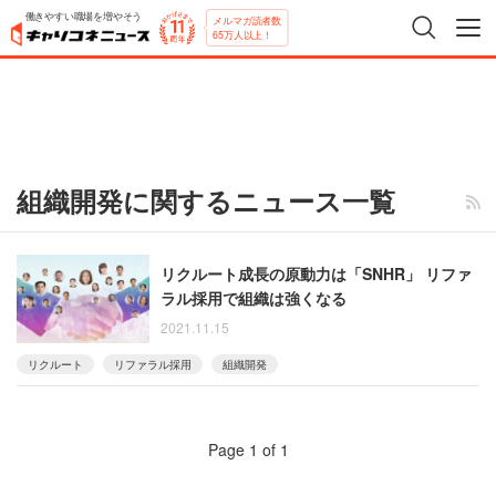
働きやすい職場を増やそう
メルマガ読者数
65万人以上！
組織開発に関するニュース一覧
リクルート成長の原動力は「SNHR」 リファ
ラル採用で組織は強くなる
2021.11.15
リクルート
リファラル採用
組織開発
Page 1 of 1