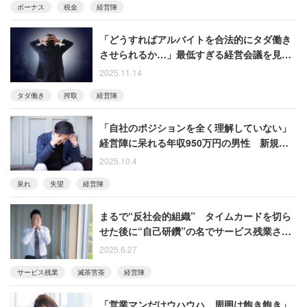
ボーナス
税金
経営陣
「どうすればアルバイトを合法的にタダ働き
させられるか…」最低すぎる経営会議を見て
「この会社に未来はない」と退職した男性
2025.11.14
タダ働き
搾取
経営陣
「自社のポジションを全く理解していない」
経営陣に呆れる年収950万円の男性 新規事
業も“思いつきレベル”と批判
2025.10.4
呆れ
失望
経営陣
まるで“反社会的組織” タイムカードを切ら
せた後に“自己研鑽”の名でサービス残業させ
る職場
2025.6.27
サービス残業
滅茶苦茶
経営陣
「営業マンだけウハウハ、周囲は飽き飽き」