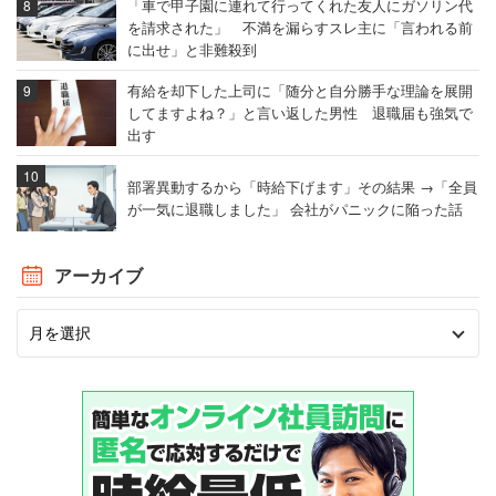
「車で甲子園に連れて行ってくれた友人にガソリン代
を請求された」 不満を漏らすスレ主に「言われる前
に出せ」と非難殺到
有給を却下した上司に「随分と自分勝手な理論を展開
してますよね？」と言い返した男性 退職届も強気で
出す
部署異動するから「時給下げます」その結果 →「全員
が一気に退職しました」 会社がパニックに陥った話
アーカイブ