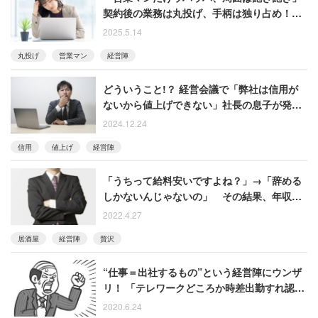
契約後の業務は丸投げ、手柄は独り占め！
困った同僚に怒る女性
2025.5.14
丸投げ
営業マン
経営陣
どういうこと!？ 経営会議で「弊社は信用が
ないから値上げできない」社長の息子が発
言 役員に衝撃走る
2024.12.24
信用
値上げ
経営陣
「うちって給料安いですよね？」→「辞める
しかないんじゃないの」 その結果、年収が2
倍になった男性
2022.4.27
居酒屋
経営陣
贅沢
“仕事＝出社するもの”という経営陣にウンザ
リ！ 「テレワークどころか時差出勤すれ認め
られない」
2020.6.24