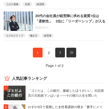
コロナ退職
失望
経営陣
20代の会社員が経営陣に求める資質1位は
「柔軟性」 2位に「リーダーシップ」が入る
2020.6.11
エグゼクティブ
働き方
経営陣
1
2
Page 1 of 2
人気記事ランキング
「ゴミだよ、この銀行。爆破したほうがいい」伝説発
言の元拓銀マンはいま――その後の人生を聞いた
わずか3日で退職した女性看護師の嘆き「勝手にメイ