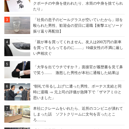
クポーチの中身を使われたり、水筒の中身を捨てられ
たり」
「社長の息子のビールグラスが空いていたから」頭を
殴られた男性、歓迎会の翌日に退職【衝撃エピソード
振り返り再配信】
「親が車を買ってくれません。友人は200万円の新車
を買ってもらってるのに……」19歳女性の不満に厳し
い声相次ぐ
「大学を出てウチですか？」面接官が履歴書を見て鼻
で笑う…… 激怒した男性が本社に通報した結果は
“朝礼で吊るし上げ”に遭った男性、ボーナス支給と同
時に退職 → 元上司の評価が急降下で「ザマアミロと
思いました」
本社にクレームをいれたら、近所のコンビニが潰れて
しまった話 ソフトクリームに文句を言ったとこ
ろ……。