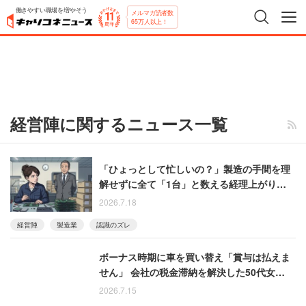
働きやすい職場を増やそう
メルマガ読者数
65万人以上！
経営陣に関するニュース一覧
「ひょっとして忙しいの？」製造の手間を理
解せずに全て「1台」と数える経理上がり社長
に女性従業員が呆れた一言
2026.7.18
経営陣
製造業
認識のズレ
ボーナス時期に車を買い替え「賞与は払えま
せん」 会社の税金滞納を解決した50代女性が
「終わってる」と気づいた瞬間
2026.7.15