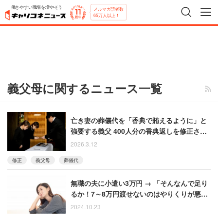
働きやすい職場を増やそう
メルマガ読者数
65万人以上！
義父母に関するニュース一覧
亡き妻の葬儀代を「香典で賄えるように」と
強要する義父 400人分の香典返しを修正させ
られて嫁はウンザリ
2026.3.12
修正
義父母
葬儀代
無職の夫に小遣い3万円 → 「そんなんで足り
るか！7～8万円渡せないのはやりくりが悪
い」と義父に怒られた女性の記憶
2024.10.23