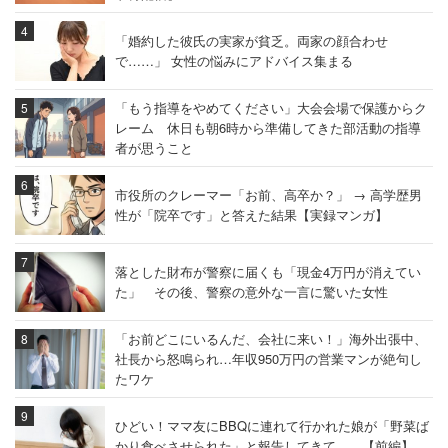
「婚約した彼氏の実家が貧乏。両家の顔合わせ
で……」 女性の悩みにアドバイス集まる
「もう指導をやめてください」大会会場で保護からク
レーム 休日も朝6時から準備してきた部活動の指導
者が思うこと
市役所のクレーマー「お前、高卒か？」 → 高学歴男
性が「院卒です」と答えた結果【実録マンガ】
落とした財布が警察に届くも「現金4万円が消えてい
た」 その後、警察の意外な一言に驚いた女性
「お前どこにいるんだ、会社に来い！」海外出張中、
社長から怒鳴られ…年収950万円の営業マンが絶句し
たワケ
ひどい！ママ友にBBQに連れて行かれた娘が「野菜ば
かり食べさせられた」と報告してきて……【前編】