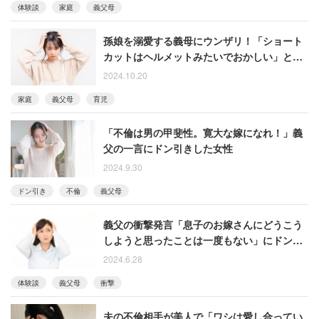
体験談
家庭
義父母
孫娘を溺愛する義母にウンザリ！「ショート
カットはヘルメットみたいでおかしい」と髪
型まで口出し
2024.10.20
家庭
義父母
育児
「不倫は男の甲斐性。寛大な嫁になれ！」義
父の一言にドン引きした女性
2024.9.30
ドン引き
不倫
義父母
義父の衝撃発言「息子のお嫁さんにどうこう
しようと思ったことは一度もない」にドン引
き 「二度と会わない」と決意した30代女性
2024.6.28
体験談
義父母
衝撃
夫の不倫相手が美人で「ワシは愛し合ってい