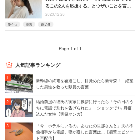
るこの2人を応援する」とウザいことを言う義
父
2023.12.26
憂うつ
暴言
義父母
Page 1 of 1
人気記事ランキング
新幹線の終電を寝過ごし、目覚めたら新青森！ 絶望
した男性を救った駅員の言葉
結婚前提の彼氏の実家に挨拶に行ったら「その日のう
ちに電話で別れを告げられた」 ショックで1ヶ月寝
込んだ女性【実録マンガ】
「今、ホテルにいるの。あなたの旦那さんと」夫の不
倫相手から電話、妻が返した言葉は…【衝撃エピソー
ド再配信】