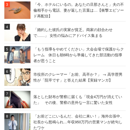
「今、ホテルにいるの。あなたの旦那さんと」夫の不
倫相手から電話、妻が返した言葉は…【衝撃エピソー
ド再配信】
「婚約した彼氏の実家が貧乏。両家の顔合わせ
で……」 女性の悩みにアドバイス集まる
「もう指導をやめてください」大会会場で保護からク
レーム 休日も朝6時から準備してきた部活動の指導
者が思うこと
市役所のクレーマー「お前、高卒か？」 → 高学歴男
性が「院卒です」と答えた結果【実録マンガ】
落とした財布が警察に届くも「現金4万円が消えてい
た」 その後、警察の意外な一言に驚いた女性
「お前どこにいるんだ、会社に来い！」海外出張中、
社長から怒鳴られ…年収950万円の営業マンが絶句し
たワケ