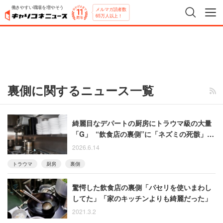
働きやすい職場を増やそう
メルマガ読者数
65万人以上！
裏側に関するニュース一覧
綺麗目なデパートの厨房にトラウマ級の大量
「G」 “飲食店の裏側”に「ネズミの死骸」
「床に落ちた料理も提供」と絶望のタレコミ
2026.6.14
トラウマ
厨房
裏側
驚愕した飲食店の裏側「パセリを使いまわし
してた」「家のキッチンよりも綺麗だった」
2021.3.2