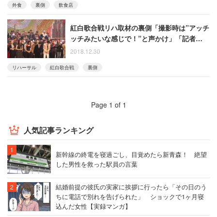
外食
裏側
飲食店
紅白歌合戦リハ取材の裏側「撮影時は”アッチ
ッチみたいな感じで！”と声かけ」「記者は床
の上で執筆がデフォ」
2018.12.30
リハーサル
紅白歌合戦
裏側
Page 1 of 1
人気記事ランキング
新幹線の終電を寝過ごし、目覚めたら新青森！ 絶望
した男性を救った駅員の言葉
結婚前提の彼氏の実家に挨拶に行ったら「その日のう
ちに電話で別れを告げられた」 ショックで1ヶ月寝
込んだ女性【実録マンガ】