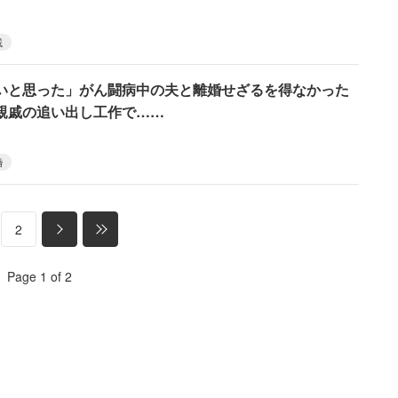
戚
いと思った」がん闘病中の夫と離婚せざるを得なかった
親戚の追い出し工作で……
婚
2
Page 1 of 2