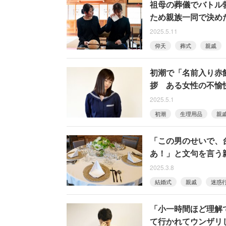
祖母の葬儀でバトル
ため親族一同で決め
2025.5.11
仰天
葬式
親戚
初潮で「名前入り赤
拶 ある女性の不愉
2025.5.1
初潮
生理用品
親
「この男のせいで、
あ！」と文句を言う
2025.3.8
結婚式
親戚
迷惑
「小一時間ほど理解
て行かれてウンザリ