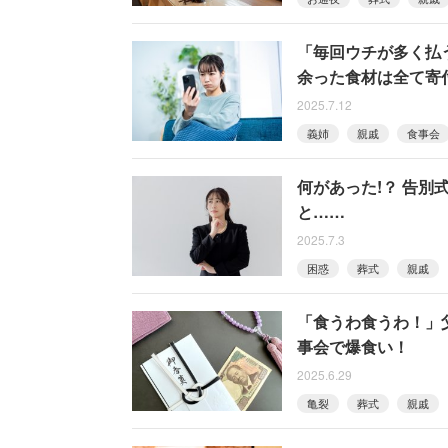
「毎回ウチが多く払
余った食材は全て寄
2025.7.12
義姉
親戚
食事会
何があった!？ 告
と……
2025.7.3
困惑
葬式
親戚
「食うわ食うわ！」
事会で爆食い！
2025.6.29
亀裂
葬式
親戚