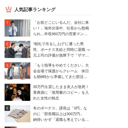
人気記事ランキング
「お前どこにいるんだ、会社に来
い！」海外出張中、社長から怒鳴
られ…年収950万円の営業マンが
絶句したワケ
“朝礼で吊るし上げ”に遭った男
性、ボーナス支給と同時に退職 →
元上司の評価が急降下で「ザマア
ミロと思いました」
「もう指導をやめてください」大
会会場で保護からクレーム 休日
も朝6時から準備してきた部活動
の指導者が思うこと
35万円を貸したまま友人が急死！
香典袋に「借用書のコピー」を入
れた女性の執念
冬のボーナス、課長は「0円」な
のに「部長職以上は300万円」
納得いかず「退職も考えている」
と語る40代男性