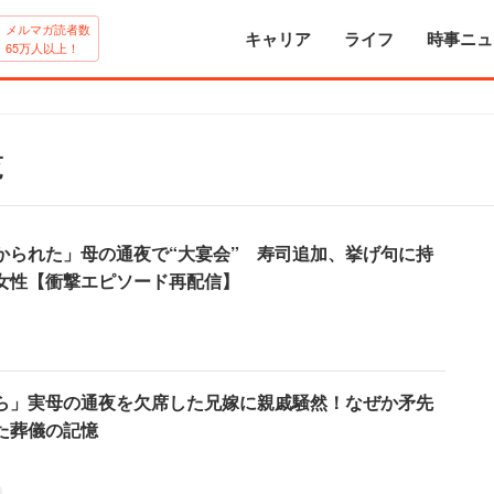
メルマガ読者数
キャリア
ライフ
時事ニュ
65万人以上！
覧
かられた」母の通夜で“大宴会” 寿司追加、挙げ句に持
女性【衝撃エピソード再配信】
ら」実母の通夜を欠席した兄嫁に親戚騒然！なぜか矛先
た葬儀の記憶