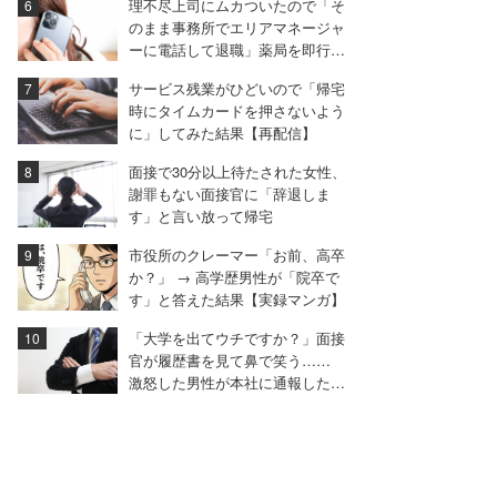
理不尽上司にムカついたので「そ
のまま事務所でエリアマネージャ
ーに電話して退職」薬局を即行で
辞めた女性【後編】
サービス残業がひどいので「帰宅
時にタイムカードを押さないよう
に」してみた結果【再配信】
面接で30分以上待たされた女性、
謝罪もない面接官に「辞退しま
す」と言い放って帰宅
市役所のクレーマー「お前、高卒
か？」 → 高学歴男性が「院卒で
す」と答えた結果【実録マンガ】
「大学を出てウチですか？」面接
官が履歴書を見て鼻で笑う……
激怒した男性が本社に通報した結
果は