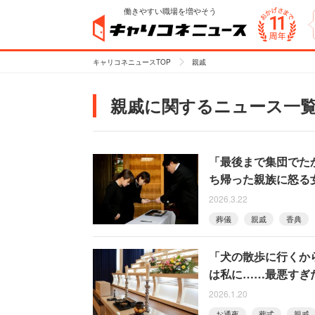
働きやすい職場を増やそう
キャリコネニュースTOP
親戚
親戚に関するニュース一
「最後まで集団でた
ち帰った親族に怒る
2026.3.22
葬儀
親戚
香典
「犬の散歩に行くか
は私に……最悪すぎ
2026.1.20
お通夜
葬式
親戚