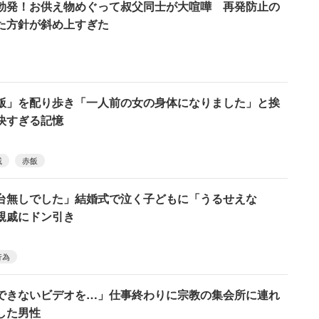
勃発！お供え物めぐって叔父同士が大喧嘩 再発防止の
た方針が斜め上すぎた
飯」を配り歩き「一人前の女の身体になりました」と挨
快すぎる記憶
戚
赤飯
台無しでした」結婚式で泣く子どもに「うるせえな
親戚にドン引き
行為
できないビデオを…」仕事終わりに宗教の集会所に連れ
した男性