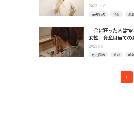
2023.11.21
宗教勧誘
悩み
親
「金に狂った人は怖
女性 資産目当ての
2023.9.9
がん闘病
親戚
離
1