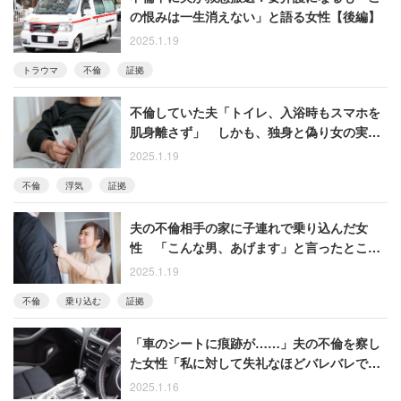
の恨みは一生消えない」と語る女性【後編】
2025.1.19
トラウマ
不倫
証拠
不倫していた夫「トイレ、入浴時もスマホを
肌身離さず」 しかも、独身と偽り女の実家
にまで行っていて……【前編】
2025.1.19
不倫
浮気
証拠
夫の不倫相手の家に子連れで乗り込んだ女
性 「こんな男、あげます」と言ったとこ
ろ……【衝撃エピソード振り返り再配信】
2025.1.19
不倫
乗り込む
証拠
「車のシートに痕跡が……」夫の不倫を察し
た女性「私に対して失礼なほどバレバレでし
た」【衝撃エピソード振り返り再配信】
2025.1.16