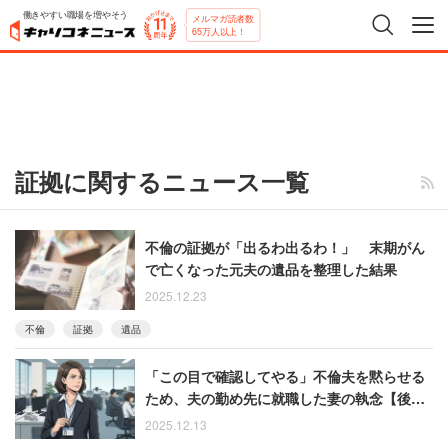
働きやすい職場を増やそう
メルマガ読者数
65万人以上！
証拠に関するニュース一覧
不倫の証拠が「出るわ出るわ！」 末期がん
で亡くなった元夫の遺品を整理した結果
2025.12.23
不倫
証拠
遺品
「この目で確認してやる」不倫夫を黙らせる
ため、夫の勤め先に就職した妻の執念【後
編】
2025.12.13