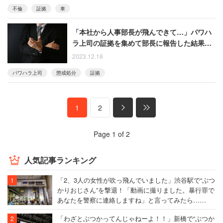
不倫
証拠
車
「本社から人事部長が飛んできて…」パワハ
ラ上司の証拠を集めて部長に報告した結果
【後編】
2023.12.18
パワハラ上司
懲戒処分
証拠
1
2
Page 1 of 2
人気記事ランキング
「2、3人の女性が吹っ飛んでいました」渋谷駅で“ぶつ
かりおじさん”を撃退！「動画に撮りました。暴行罪で
あなたを警察に連絡しますね」と言ってみたら……
「わざとぶつかってんじゃねーよ！！」新橋で“ぶつか