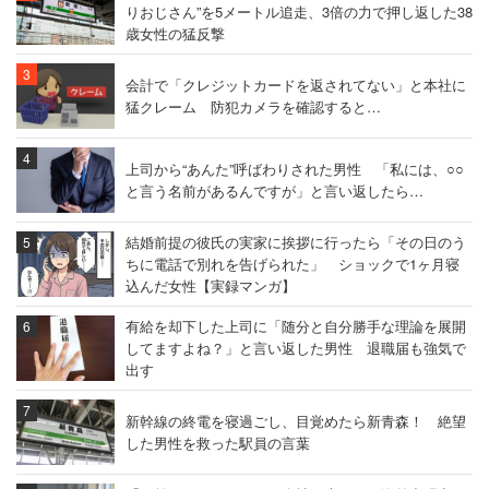
りおじさん”を5メートル追走、3倍の力で押し返した38
歳女性の猛反撃
会計で「クレジットカードを返されてない」と本社に
猛クレーム 防犯カメラを確認すると…
上司から“あんた”呼ばわりされた男性 「私には、○○
と言う名前があるんですが」と言い返したら…
結婚前提の彼氏の実家に挨拶に行ったら「その日のう
ちに電話で別れを告げられた」 ショックで1ヶ月寝
込んだ女性【実録マンガ】
有給を却下した上司に「随分と自分勝手な理論を展開
してますよね？」と言い返した男性 退職届も強気で
出す
新幹線の終電を寝過ごし、目覚めたら新青森！ 絶望
した男性を救った駅員の言葉