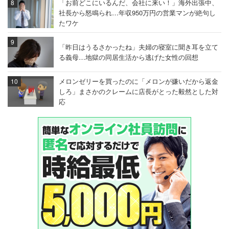
「お前どこにいるんだ、会社に来い！」海外出張中、
社長から怒鳴られ…年収950万円の営業マンが絶句し
たワケ
「昨日はうるさかったね」夫婦の寝室に聞き耳を立て
る義母…地獄の同居生活から逃げた女性の回想
メロンゼリーを買ったのに「メロンが嫌いだから返金
しろ」まさかのクレームに店長がとった毅然とした対
応