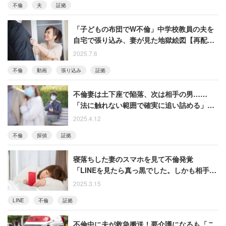
不倫
夫
証拠
「子どもの布団でW不倫」中学校教員の夫を
自宅で張り込み、妻が見た地獄絵図【再配
信】
2025.7.6
不倫
動画
張り込み
証拠
不倫妻は土下座で陥落、次は相手の男……
「法に触れない範囲で確実に追い詰める」復
讐シナリオを描く40代男性【再配信】
2025.4.12
不倫
探偵
証拠
寝落ちした妻のスマホを見て不倫発覚
「LINEを見たら真っ黒でした。しかも相手は
一人ではなく……」【再配信】
2025.3.15
LINE
不倫
証拠
不倫中に夫が救急搬送！要介護になるも「こ