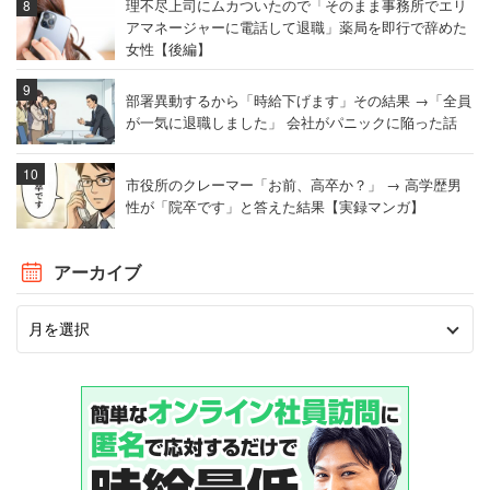
理不尽上司にムカついたので「そのまま事務所でエリ
アマネージャーに電話して退職」薬局を即行で辞めた
女性【後編】
部署異動するから「時給下げます」その結果 →「全員
が一気に退職しました」 会社がパニックに陥った話
市役所のクレーマー「お前、高卒か？」 → 高学歴男
性が「院卒です」と答えた結果【実録マンガ】
アーカイブ