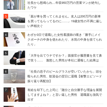
社長から怒鳴られ…年収950万円の営業マンが絶句し
たワケ
「親が車を買ってくれません。友人は200万円の新車
を買ってもらってるのに……」19歳女性の不満に厳し
い声相次ぐ
わずか3日で退職した女性看護師の嘆き「勝手にメイ
クポーチの中身を使われたり、水筒の中身を捨てられ
たり」
「大学を出てウチですか？」面接官が履歴書を見て鼻
で笑う…… 激怒した男性が本社に通報した結果は
「社長の息子のビールグラスが空いていたから」頭を
殴られた男性、歓迎会の翌日に退職【衝撃エピソード
振り返り再配信】
有給を却下した上司に「随分と自分勝手な理論を展開
してますよね？」と言い返した男性 退職届も強気で
出す