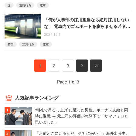
謎
迷惑行為
電車
「俺が人事部の採用担当なら絶対採用しない
な」 電車内でゴムボートを膨らませる若者た
ちに呆れた男性
2024.12.1
若者
迷惑行為
電車
1
2
3
Page 1 of 3
人気記事ランキング
“朝礼で吊るし上げ”に遭った男性、ボーナス支給と同
時に退職 → 元上司の評価が急降下で「ザマアミロと
思いました」
「お前どこにいるんだ、会社に来い！」海外出張中、