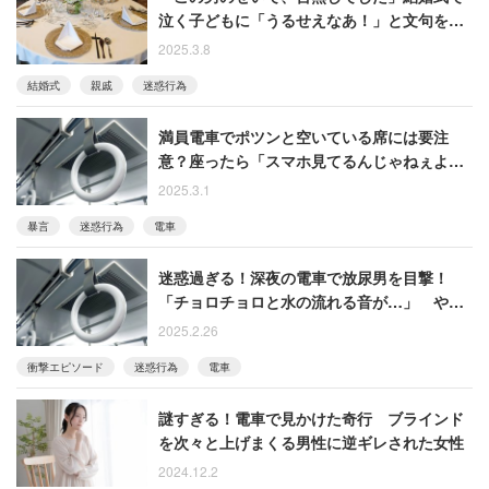
泣く子どもに「うるせえなあ！」と文句を言
う親戚にドン引き
2025.3.8
結婚式
親戚
迷惑行為
満員電車でポツンと空いている席には要注
意？座ったら「スマホ見てるんじゃねぇよ！
ボケ！」いきなり“おじさん”に怒鳴られて…
2025.3.1
暴言
迷惑行為
電車
迷惑過ぎる！深夜の電車で放尿男を目撃！
「チョロチョロと水の流れる音が…」 やば
い！と感じて他の車両に逃げた女性
2025.2.26
衝撃エピソード
迷惑行為
電車
謎すぎる！電車で見かけた奇行 ブラインド
を次々と上げまくる男性に逆ギレされた女性
2024.12.2