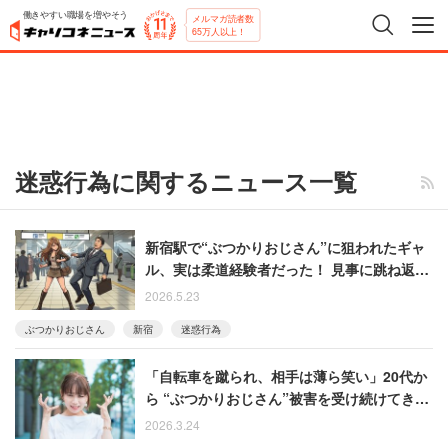
働きやすい職場を増やそう
メルマガ読者数
65万人以上！
迷惑行為に関するニュース一覧
新宿駅で“ぶつかりおじさん”に狙われたギャ
ル、実は柔道経験者だった！ 見事に跳ね返し
た女性の回想
2026.5.23
ぶつかりおじさん
新宿
迷惑行為
「自転車を蹴られ、相手は薄ら笑い」20代か
ら “ぶつかりおじさん”被害を受け続けてきた
女性の怒り「これは立派な犯罪です」
2026.3.24