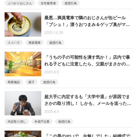
ぶつかりおじさん
女性被害者
迷惑行為
最悪…満員電車で隣のおじさんが缶ビール
「プシュ！」漂うおつまみ＆ゲップ臭がマス
ク貫通「ここの空気は吸いたくない！」気持
2025.10.26
ち悪くなった男性
スメハラ
満員電車
迷惑行為
「うちの子の可能性を潰す気か！」店内で暴
れる子どもに注意したら、父親がまさかの逆
ギレ
2025.9.5
商業施設
親子
迷惑行為
超大手に内定するも「大学中退」が原因でま
さかの取り消し！ しかも、メールを送ったら
迷惑クレーマー扱いを受けた男性の怒り
2025.4.9
内定取り消し
外資IT企業
迷惑行為
「この男のせいで、台無しでした」結婚式で