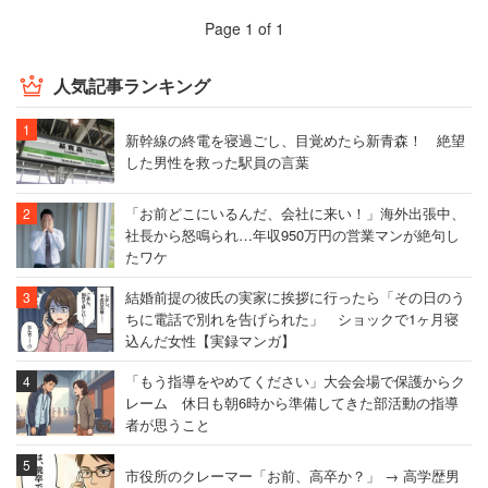
Page 1 of 1
人気記事ランキング
新幹線の終電を寝過ごし、目覚めたら新青森！ 絶望
した男性を救った駅員の言葉
「お前どこにいるんだ、会社に来い！」海外出張中、
社長から怒鳴られ…年収950万円の営業マンが絶句し
たワケ
結婚前提の彼氏の実家に挨拶に行ったら「その日のう
ちに電話で別れを告げられた」 ショックで1ヶ月寝
込んだ女性【実録マンガ】
「もう指導をやめてください」大会会場で保護からク
レーム 休日も朝6時から準備してきた部活動の指導
者が思うこと
市役所のクレーマー「お前、高卒か？」 → 高学歴男