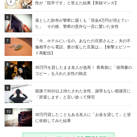
性が「院卒です」と答えた結果【実録マンガ】
落とした財布が警察に届くも「現金4万円が消えてい
た」 その後、警察の意外な一言に驚いた女性
「今、ホテルにいるの。あなたの旦那さんと」夫の不
倫相手から電話、妻が返した言葉は…【衝撃エピソー
ド再配信】
35万円を貸したまま友人が急死！ 香典袋に「借用書の
コピー」を入れた女性の執念
面接で30分以上待たされた女性、謝罪もない面接官に
「辞退します」と言い放って帰宅
30万円貸したこともある友人に「お金を貸して」と逆
に依頼してみた結果