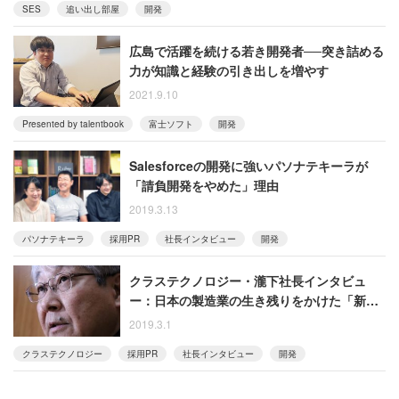
SES
追い出し部屋
開発
広島で活躍を続ける若き開発者──突き詰める
力が知識と経験の引き出しを増やす
2021.9.10
Presented by talentbook
富士ソフト
開発
Salesforceの開発に強いパソナテキーラが
「請負開発をやめた」理由
2019.3.13
パソナテキーラ
採用PR
社長インタビュー
開発
クラステクノロジー・瀧下社長インタビュ
ー：日本の製造業の生き残りをかけた「新し
いものづくり」をシステムで支援したい
2019.3.1
クラステクノロジー
採用PR
社長インタビュー
開発