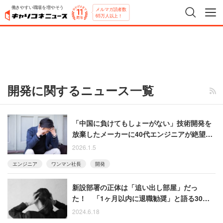
働きやすい職場を増やそう
メルマガ読者数
65万人以上！
開発に関するニュース一覧
「中国に負けてもしょーがない」技術開発を
放棄したメーカーに40代エンジニアが絶望高
価な設備も「買って満足、宝の持ち腐れ」
2026.1.5
エンジニア
ワンマン社長
開発
新設部署の正体は「追い出し部屋」だっ
た！ 「1ヶ月以内に退職勧奨」と語る30代
女性
2024.6.18