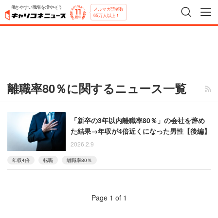
働きやすい職場を増やそう
メルマガ読者数
65万人以上！
離職率80％に関するニュース一覧
「新卒の3年以内離職率80％」の会社を辞め
た結果→年収が4倍近くになった男性【後編】
2026.2.9
年収4倍
転職
離職率80％
Page 1 of 1