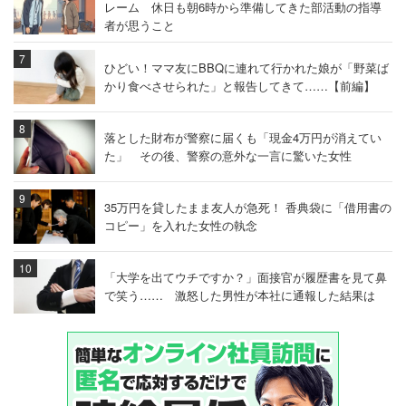
レーム 休日も朝6時から準備してきた部活動の指導
者が思うこと
ひどい！ママ友にBBQに連れて行かれた娘が「野菜ば
かり食べさせられた」と報告してきて……【前編】
落とした財布が警察に届くも「現金4万円が消えてい
た」 その後、警察の意外な一言に驚いた女性
35万円を貸したまま友人が急死！ 香典袋に「借用書の
コピー」を入れた女性の執念
「大学を出てウチですか？」面接官が履歴書を見て鼻
で笑う…… 激怒した男性が本社に通報した結果は