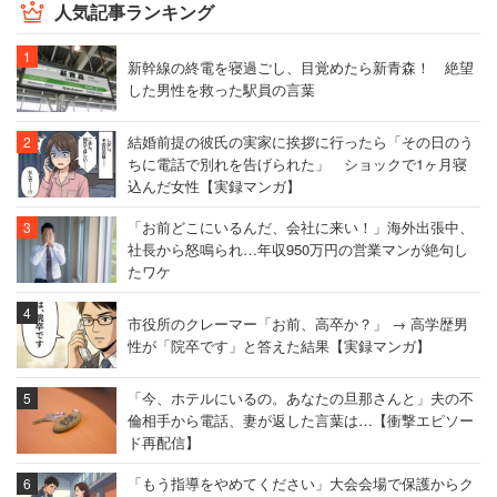
人気記事ランキング
新幹線の終電を寝過ごし、目覚めたら新青森！ 絶望
した男性を救った駅員の言葉
結婚前提の彼氏の実家に挨拶に行ったら「その日のう
ちに電話で別れを告げられた」 ショックで1ヶ月寝
込んだ女性【実録マンガ】
「お前どこにいるんだ、会社に来い！」海外出張中、
社長から怒鳴られ…年収950万円の営業マンが絶句し
たワケ
市役所のクレーマー「お前、高卒か？」 → 高学歴男
性が「院卒です」と答えた結果【実録マンガ】
「今、ホテルにいるの。あなたの旦那さんと」夫の不
倫相手から電話、妻が返した言葉は…【衝撃エピソー
ド再配信】
「もう指導をやめてください」大会会場で保護からク