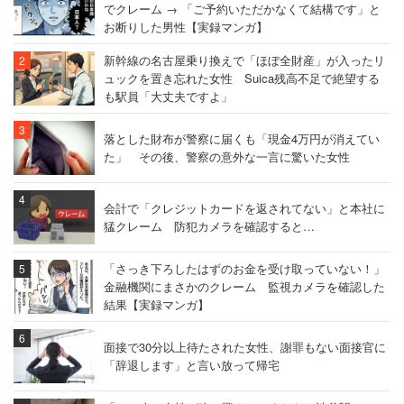
でクレーム → 「ご予約いただかなくて結構です」と
お断りした男性【実録マンガ】
新幹線の名古屋乗り換えで「ほぼ全財産」が入ったリ
ュックを置き忘れた女性 Suica残高不足で絶望する
も駅員「大丈夫ですよ」
落とした財布が警察に届くも「現金4万円が消えてい
た」 その後、警察の意外な一言に驚いた女性
会計で「クレジットカードを返されてない」と本社に
猛クレーム 防犯カメラを確認すると…
「さっき下ろしたはずのお金を受け取っていない！」
金融機関にまさかのクレーム 監視カメラを確認した
結果【実録マンガ】
面接で30分以上待たされた女性、謝罪もない面接官に
「辞退します」と言い放って帰宅