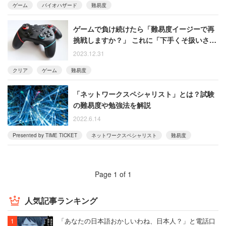
ゲーム
バイオハザード
難易度
ゲームで負け続けたら「難易度イージーで再
挑戦しますか？」 これに「下手くそ扱いされ
てるみたいでムカつく」という声
2023.12.31
クリア
ゲーム
難易度
「ネットワークスペシャリスト」とは？試験
の難易度や勉強法を解説
2022.6.14
Presented by TIME TICKET
ネットワークスペシャリスト
難易度
Page 1 of 1
人気記事ランキング
「あなたの日本語おかしいわね、日本人？」と電話口