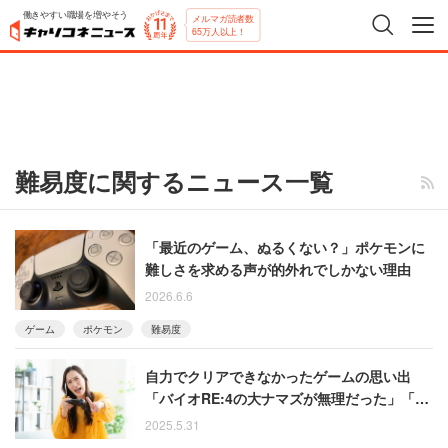
働きやすい職場を増やそう
メルマガ読者数
65万人以上！
難易度に関するニュース一覧
「最近のゲーム、ぬるくない？」ポケモンに
難しさを求める声が的外れでしかない理由
2026.6.6
ゲーム
ポケモン
難易度
自力でクリアできなかったゲームの思い出
「バイオRE:4の大ナマズが無理だった」「ダ
ークソウル。死にゲー向いてなかった」など
2025.5.31
の声