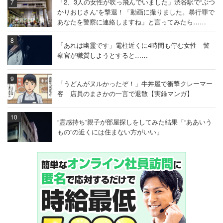
「2、3人の女性が吹っ飛んでいました」渋谷駅で“ぶつ
かりおじさん”を撃退！「動画に撮りました。暴行罪で
あなたを警察に連絡しますね」と言ってみたら……
「あれは幽霊です」電柱近くに4時間も佇む女性 警
察官が職質しようとすると……
「うどんがヌルかったぞ！」牛丼屋で衝撃クレーマー
客 店員のまさかの一言で退散【実録マンガ】
“霊感持ち”親子が部屋探しをしてみた結果「“ああいう
もの”の近くには住まない方がいい」