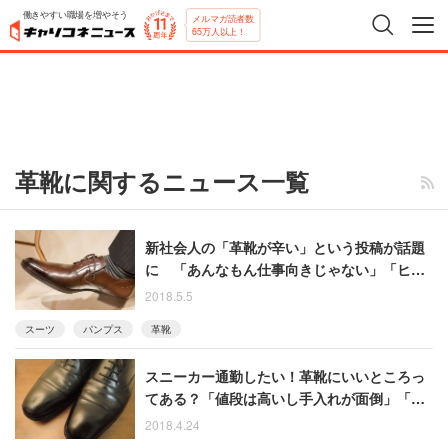
働きやすい職場を増やそう
メルマガ読者数
65万人以上！
革靴に関するニュース一覧
新社会人の「革靴が辛い」という投稿が話題
に 「あんなもん仕事向きじゃない」「ヒー
ルやパンプスもやめよう」
2018.5.5
スーツ
パンプス
革靴
スニーカー通勤したい！革靴にいいところっ
てある？「値段は高いし手入れが面倒」「水
には弱いが乾燥にも弱い」
2018.4.24