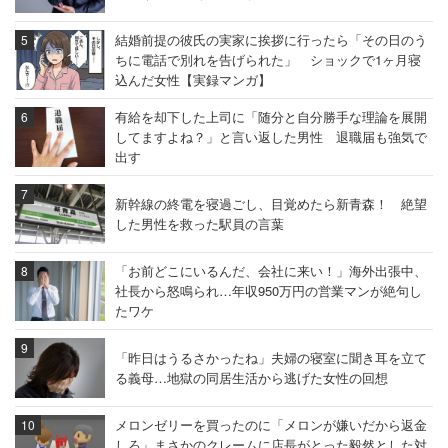
結婚前提の彼氏の実家に挨拶に行ったら「その日のう
ちに電話で別れを告げられた」 ショックで1ヶ月寝
込んだ女性【実録マンガ】
有給を却下した上司に「随分と自分勝手な理論を展開
してますよね？」と言い返した男性 退職届も強気で
出す
新幹線の終電を寝過ごし、目覚めたら新青森！ 絶望
した男性を救った駅員の言葉
「お前どこにいるんだ、会社に来い！」海外出張中、
社長から怒鳴られ…年収950万円の営業マンが絶句し
たワケ
「昨日はうるさかったね」夫婦の寝室に聞き耳を立て
る義母…地獄の同居生活から逃げた女性の回想
メロンゼリーを買ったのに「メロンが嫌いだから返金
しろ」まさかのクレームに店長がとった毅然とした対