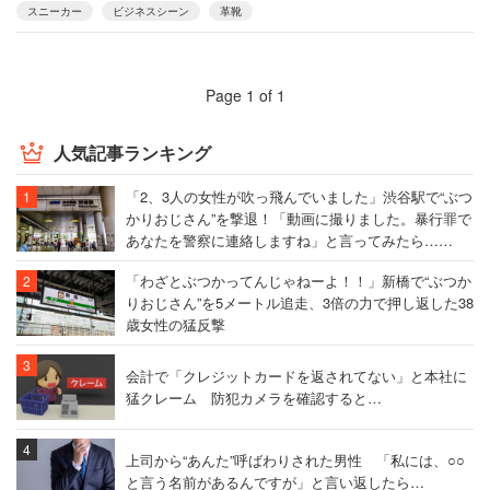
スニーカー
ビジネスシーン
革靴
Page 1 of 1
人気記事ランキング
「2、3人の女性が吹っ飛んでいました」渋谷駅で“ぶつ
かりおじさん”を撃退！「動画に撮りました。暴行罪で
あなたを警察に連絡しますね」と言ってみたら……
「わざとぶつかってんじゃねーよ！！」新橋で“ぶつか
りおじさん”を5メートル追走、3倍の力で押し返した38
歳女性の猛反撃
会計で「クレジットカードを返されてない」と本社に
猛クレーム 防犯カメラを確認すると…
上司から“あんた”呼ばわりされた男性 「私には、○○
と言う名前があるんですが」と言い返したら…