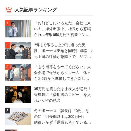
人気記事ランキング
「お前どこにいるんだ、会社に来
い！」海外出張中、社長から怒鳴
られ…年収950万円の営業マンが
絶句したワケ
“朝礼で吊るし上げ”に遭った男
性、ボーナス支給と同時に退職 →
元上司の評価が急降下で「ザマア
ミロと思いました」
「もう指導をやめてください」大
会会場で保護からクレーム 休日
も朝6時から準備してきた部活動
の指導者が思うこと
35万円を貸したまま友人が急死！
香典袋に「借用書のコピー」を入
れた女性の執念
冬のボーナス、課長は「0円」な
のに「部長職以上は300万円」
納得いかず「退職も考えている」
と語る40代男性