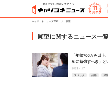
働きやすい職場を増やそう
キャリコネニュースTOP
願望
願望に関するニュース一
「年収700万円以
めに勉強すべき」と
2021.4.17
スペック
結婚
願