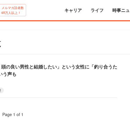
メルマガ読者数
キャリア
ライフ
時事ニュ
65万人以上！
覧
上、頭の良い男性と結婚したい」という女性に「釣り合うた
いう声も
望
Page 1 of 1