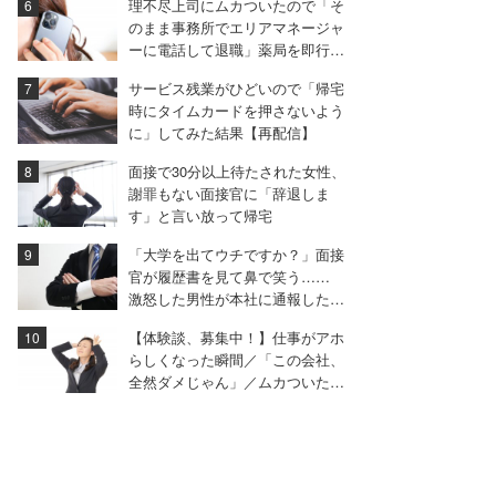
理不尽上司にムカついたので「そ
のまま事務所でエリアマネージャ
ーに電話して退職」薬局を即行で
辞めた女性【後編】
サービス残業がひどいので「帰宅
時にタイムカードを押さないよう
に」してみた結果【再配信】
面接で30分以上待たされた女性、
謝罪もない面接官に「辞退しま
す」と言い放って帰宅
「大学を出てウチですか？」面接
官が履歴書を見て鼻で笑う……
激怒した男性が本社に通報した結
果は
【体験談、募集中！】仕事がアホ
らしくなった瞬間／「この会社、
全然ダメじゃん」／ムカついた面
接…ほか