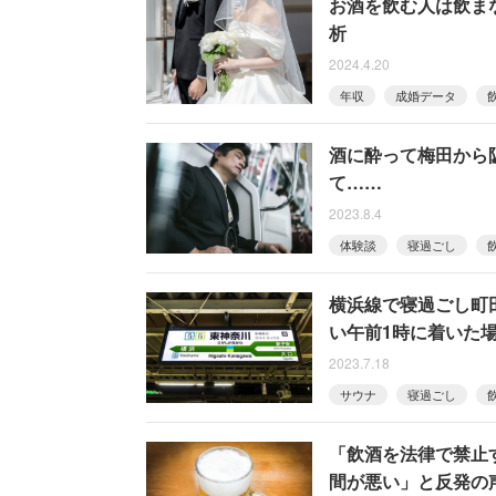
お酒を飲む人は飲ま
析
2024.4.20
年収
成婚データ
酒に酔って梅田から
て……
2023.8.4
体験談
寝過ごし
横浜線で寝過ごし町
い午前1時に着いた
2023.7.18
サウナ
寝過ごし
「飲酒を法律で禁止
間が悪い」と反発の