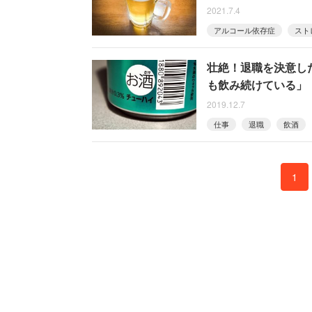
2021.7.4
アルコール依存症
スト
壮絶！退職を決意し
も飲み続けている」
2019.12.7
仕事
退職
飲酒
1