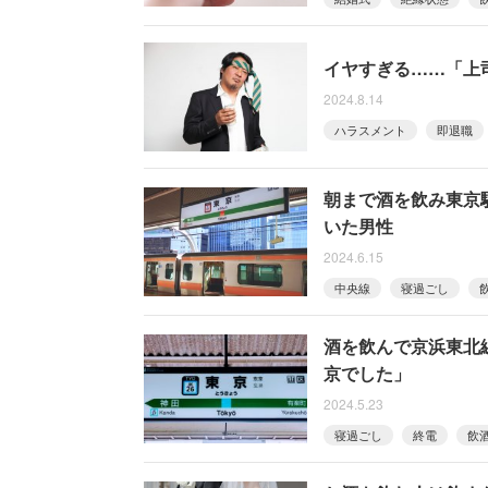
イヤすぎる……「上
2024.8.14
ハラスメント
即退職
朝まで酒を飲み東京
いた男性
2024.6.15
中央線
寝過ごし
酒を飲んで京浜東北
京でした」
2024.5.23
寝過ごし
終電
飲