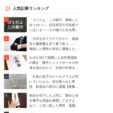
人気記事ランキング
「ゴミだよ、この銀行。爆破した
ほうがいい」伝説発言の元拓銀マ
ンはいま――その後の人生を聞い
た
「大学を出てウチですか？」面接
官が履歴書を見て鼻で笑う……
激怒した男性が本社に通報した結
果は
わずか3日で退職した女性看護師
の嘆き「勝手にメイクポーチの中
身を使われたり、水筒の中身を捨
てられたり」
「社長の息子のビールグラスが空
いていたから」頭を殴られた男
性、歓迎会の翌日に退職【衝撃エ
ピソード振り返り再配信】
有給を却下した上司に「随分と自
分勝手な理論を展開してますよ
ね？」と言い返した男性 退職届
も強気で出す