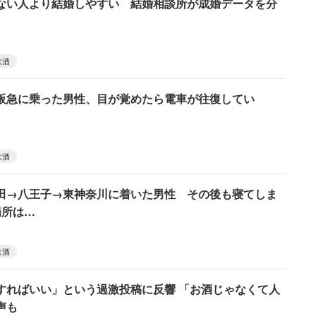
ない人より結婚しやすい 結婚相談所が成婚データを分
飲酒
阪急に乗った男性、目が覚めたら電車が往復してい
飲酒
田→八王子→東神奈川に着いた男性 その後も寝てしま
場所は…
飲酒
すればいい」という過激投稿に反響 「お酒じゃなくて人
声も