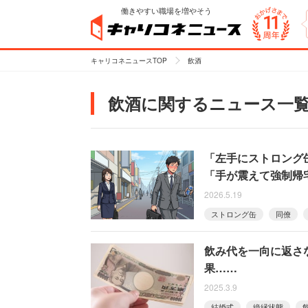
働きやすい職場を増やそう
キャリコネニュースTOP
飲酒
飲酒に関するニュース一
「左手にストロング
「手が震えて強制帰
2026.5.19
ストロング缶
同僚
飲み代を一向に返さ
果……
2025.3.9
結婚式
絶縁状態