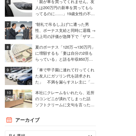
「親が車を買ってくれません。友
人は200万円の新車を買ってもら
ってるのに……」19歳女性の不満
に厳しい声相次ぐ
“朝礼で吊るし上げ”に遭った男
性、ボーナス支給と同時に退職 →
元上司の評価が急降下で「ザマア
ミロと思いました」
夏のボーナス「120万→130万円」
に増額するも「妻は自分の2倍も
らっている」と語る年収850万円
の30代男性
「車で甲子園に連れて行ってくれ
た友人にガソリン代を請求され
た」 不満を漏らすスレ主に「言
われる前に出せ」と非難殺到
本社にクレームをいれたら、近所
のコンビニが潰れてしまった話
ソフトクリームに文句を言ったと
ころ……。
アーカイブ