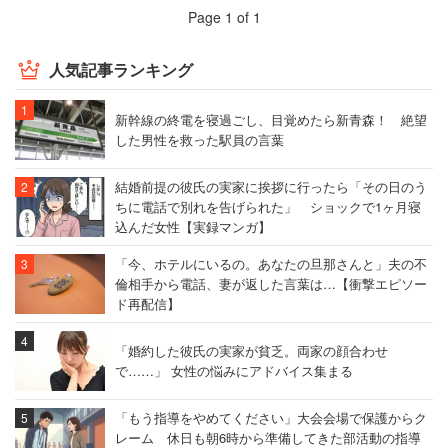
Page 1 of 1
人気記事ランキング
新幹線の終電を寝過ごし、目覚めたら新青森！ 絶望
した男性を救った駅員の言葉
結婚前提の彼氏の実家に挨拶に行ったら「その日のう
ちに電話で別れを告げられた」 ショックで1ヶ月寝
込んだ女性【実録マンガ】
「今、ホテルにいるの。あなたの旦那さんと」夫の不
倫相手から電話、妻が返した言葉は…【衝撃エピソー
ド再配信】
「婚約した彼氏の実家が貧乏。両家の顔合わせ
で……」 女性の悩みにアドバイス集まる
「もう指導をやめてください」大会会場で保護からク
レーム 休日も朝6時から準備してきた部活動の指導