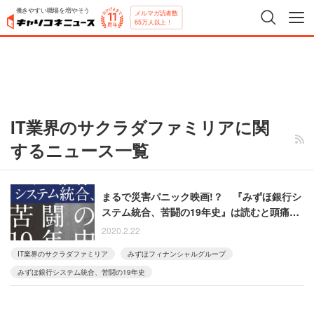
働きやすい職場を増やそう
メルマガ読者数
65万人以上！
IT業界のサクラダファミリアに関
するニュース一覧
まるで災害パニック映画!？ 『みずほ銀行シ
ステム統合、苦闘の19年史』は読むと頭痛が
してくる一冊
2020.2.22
IT業界のサクラダファミリア
みずほフィナンシャルグループ
みずほ銀行システム統合、苦闘の19年史