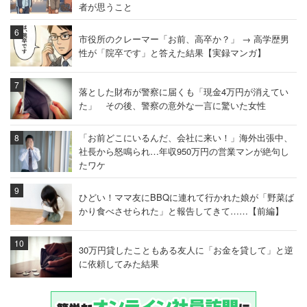
者が思うこと
市役所のクレーマー「お前、高卒か？」 → 高学歴男
性が「院卒です」と答えた結果【実録マンガ】
落とした財布が警察に届くも「現金4万円が消えてい
た」 その後、警察の意外な一言に驚いた女性
「お前どこにいるんだ、会社に来い！」海外出張中、
社長から怒鳴られ…年収950万円の営業マンが絶句し
たワケ
ひどい！ママ友にBBQに連れて行かれた娘が「野菜ば
かり食べさせられた」と報告してきて……【前編】
30万円貸したこともある友人に「お金を貸して」と逆
に依頼してみた結果