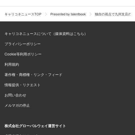
SSの販売促進を行ない、その後新潟に転勤しまし
た。そこでは特販店の営業を担当し、その後の本社
キャリコネニュースTOP
Presented by talentbook
独自の視点で九州支店の業
ではジェット燃料の販売をしていました。
キャリコネニュースについて（媒体資料はこちら）
また、途中から経営企画部と兼務して新規事業検討
プライバシーポリシー
に関わり、そこから九州支店に来て2年が経ちます。
燃料油販売部門でもさまざまな仕事を経験している
Cookie等利用ポリシー
ほうだと思います」
利用規約
著作権・商標権・リンク・フィード
満尾が九州支店に異動したのは、出光興産と昭和シェルが
情報提供・リクエスト
経営統合したタイミングでした。九州では両社の支店長と
お問い合わせ
も融和を進めていこうという意識が非常に高かったため、
メルマガの停止
とても仕事がしやすい環境でした。
株式会社グローバルウェイ運営サイト
満尾 「オフィスが別々の頃から九州では融和のため