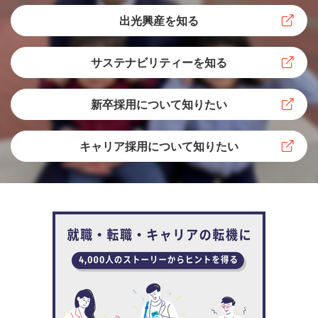
推進しています。
出光興産を知る
サステナビリティーを知る
満尾 「具体的には、販売業務全般の調整や管理、業
務サポート、SSや取引先に燃料を安定供給するため
新卒採用について知りたい
の流通業務部との連携、特販店を迎えた会合をはじ
めとするイベントの企画や推進などを担当していま
キャリア採用について知りたい
す」
さらに満尾は、販売企画課の業務を行ないながら、業務プ
ロセスを改善するプロジェクトも進めています。
満尾 「入社して数年たったころからでしょうか、新
潟支店での販売担当や、ジェット燃料の販売担当だ
った際も業務改善は常に意識していました。営業事