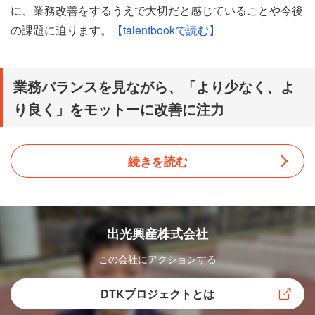
に、業務改善をするうえで大切だと感じていることや今後
の課題に迫ります。
【talentbookで読む】
業務バランスを見ながら、「より少なく、よ
り良く」をモットーに改善に注力
出光興産の九州支店は、出光の燃料油や潤滑油を取り扱う
続きを読む
特約販売店（特販店）とサービスステーション（SS）、
需要家との取引を担当しています。九州全域での販売ネッ
トワーク強化に向け、販売施策の推進や、重要なパートナ
ーである特販店の経営強化も担っています。
出光興産株式会社
この会社にアクションする
満尾が所属する販売企画課では、地域に密着した目線を持
ったうえで、本社から打ち出された方針を軸として特販店
DTKプロジェクトとは
担当の営業スタッフにどのように動いてもらうかを企画・