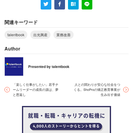
務外の社内外の動きや新規事業アイデア創出に充てていま
す。また、小さな子供が二人いるので、家事や育児に必要
な時間を確保できるのもありがたいです。
関連キーワード
talentbook
出光興産
業務改善
満尾 「新規事業創出のためにも、九州支店だけでな
く全社の動きを見るよう意識しています。他部署が
Author
何を考えてどういった動きをしているか確認するた
め、アンテナを高く張ることを心がけています」
Presented by talentbook
「楽しく仕事がしたい」若手チ
人との関わりが安心な社会をつ
ームリーダーの成長の源は、夢
くる。ShoProの矯正教育事業が
業務改善の機運が高く、イベントやコミュニ
と恩返し
生み出す価値
ケーションの変革に先行