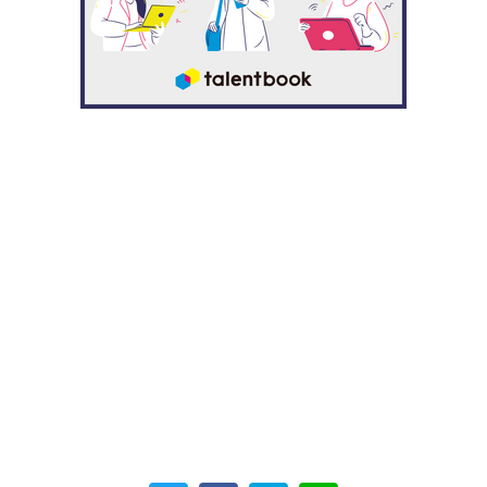
務担当の目線にも立って、営業が協力して効率化で
きるところがないか常に探していました。
社外においても、海外取引先とのFAXやりとりを電
子化したり、国内大手航空会社の請求書電子化で
は、先方情シスと直接要件定義したり大変でした
が、先方調達部長より直々にお礼を頂く破格の対応
を受け、大いに自信をつけました。『より少なく、
より良く』できたときの喜びが大きいですし、もと
もとそういった合理的なことが性に合うのだと思い
ます」
普段、飲食店で食事をするときにもオペレーションが気に
なってしまうほど、業務プロセスの高度化に力を注いでい
る満尾。業務改善によって新たに生まれた時間は、担当業