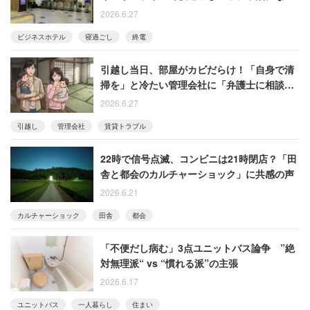
た女性の後悔
2026.6.27
ビジネスホテル
寝過ごし
終電
引越し当日、部屋がカビだらけ！「自身で清
掃を」と冷たい管理会社に「弁護士に相談し
ますね」妻が言い放った結果
2026.6.27
引越し
管理会社
賃貸トラブル
22時で信号点滅、コンビニは21時閉店？「田
舎と都会のカルチャーショック」に共感の声
2026.6.21
カルチャーショック
田舎
都会
「不便だし病む」3点ユニットバス論争 ”絶
対無理派“ vs “慣れる派”の主張
2026.6.17
ユニットバス
一人暮らし
住まい