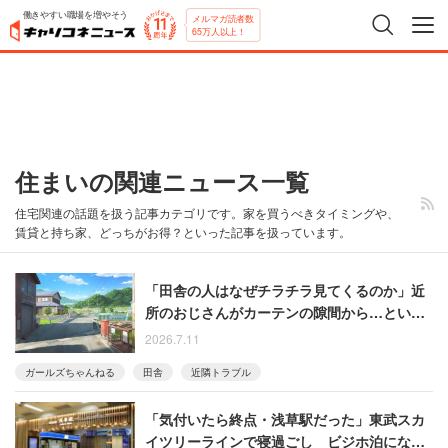
働きやすい職場を増やそう
メルマガ読者数
65万人以上！
住まいの関連ニュース一覧
住宅関連の話題を扱う記事カテゴリです。家を買うべきタイミングや、
賃貸と持ち家、どっちがお得？といった記事を扱っています。
「田舎の人はなぜチラチラ見てくるのか」近
所のおじさんがカーテンの隙間から…という
書き込みに田舎出身の筆者が出した結論
2026.7.11
ガールズちゃんねる
田舎
近隣トラブル
「気付いたら終点・浅草駅だった」東武スカ
イツリーラインで寝過ごし ビジホ泊になっ