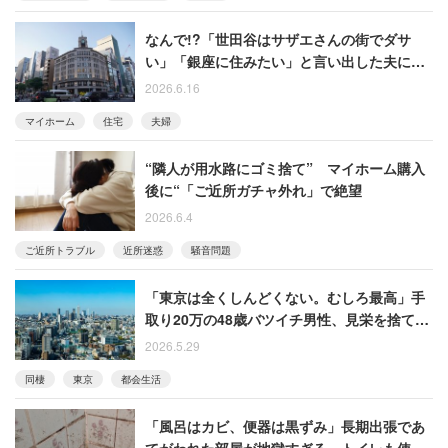
なんで!?「世田谷はサザエさんの街でダサ
い」「銀座に住みたい」と言い出した夫に冷
ややかな声
2026.6.16
マイホーム
住宅
夫婦
“隣人が用水路にゴミ捨て” マイホーム購入
後に“「ご近所ガチャ外れ」で絶望
2026.6.4
ご近所トラブル
近所迷惑
騒音問題
「東京は全くしんどくない。むしろ最高」手
取り20万の48歳バツイチ男性、見栄を捨てて
55歳彼女と楽しむ「身の丈に合った暮らし」
2026.5.29
同棲
東京
都会生活
「風呂はカビ、便器は黒ずみ」長期出張であ
てがわれた部屋が地獄すぎる…トイレも使え