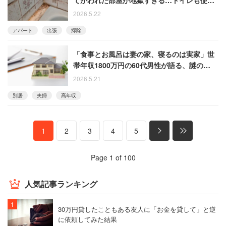
ず銭湯通いした男性
2026.5.22
アパート
出張
掃除
「食事とお風呂は妻の家、寝るのは実家」世
帯年収1800万円の60代男性が語る、謎の別居
生活と「もう一軒新しく建てる」規格外の計
2026.5.21
画
別居
夫婦
高年収
1
2
3
4
5
Page 1 of 100
人気記事ランキング
30万円貸したこともある友人に「お金を貸して」と逆
に依頼してみた結果