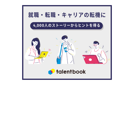
学は非常に結びつきが深いもので、そのダイナミズムを実
体験しながら学べたのは非常に良かった」と、熊倉は振り
返ります。
大学卒業後の進路を考えるにあたり、熊倉が真っ先に思い
浮かべた仕事は営業職。「自分の慕っていた大学の先輩た
ちがメーカーの営業職に進んでいたのでイメージしやすか
った」と当時の就職活動を振り返ります。そして、さまざ
まな企業の「営業職」を受験し、無事、大手事務機器メー
カーの内定を得ることになりました。
熊倉 「 『大手企業の営業職で内定を獲れて良かっ
た』と思ってたら、（グローバル）マーケティング
部門の内定だったんですよね（笑）
研修を終えれば本社採用の新人はすぐに販社での営