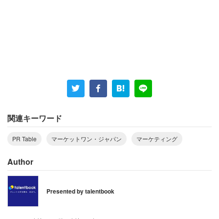
業部門への出向となることや、マーケティング部門
でも営業の思考や経験がきっと必要になると前向き
に捉え、熊倉はマーケティング部門所属の新卒とし
て入社、予定通り販社へ出向し、営業としてのキャ
リアをスタートしました」
想定通りではなかったものの、改めて振り返っても結果的
に良い選択だった、と熊倉は言います。
関連キーワード
PR Table
マーケットワン・ジャパン
マーケティング
熊倉 「前年 2011年 3月に発生した東日本大震災は、
改めて日本という国の素晴らしさや世界に対する存
Author
在を考え直すきっかけになりました。グローバルマ
ーケティングという高いレイヤーでビジネスに携わ
Presented by talentbook
ることで、日本の良さを世界に発信したいという想
いが線になったようにも感じました」