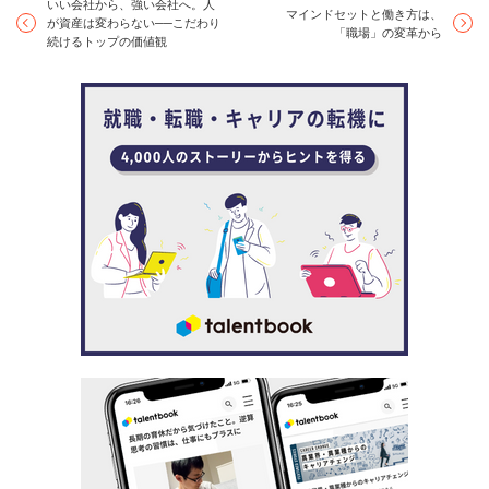
いい会社から、強い会社へ。人
マインドセットと働き方は、
が資産は変わらない──こだわり
「職場」の変革から
続けるトップの価値観
そんな想いを持って働き始めた熊倉だけに、 ほかを顧み
ることなく業務に必要な知識と経験を身につけていきまし
た。
熊倉 「入社前の面談では『一番忙しい部署で働きた
いです』と希望を出していました。新卒社員の自分
が力をつけるには、誰よりも量をこなして質に転換
するのがベストだと考えていましたから。まずは後
先考えずやってみるしかないと、日々必死に仕事に
食らいついていきました」
自ら選択したことで得た覚悟、その結果、入社2年足らず
にして熊倉は数百名以上にものぼるセールスのうちでトッ