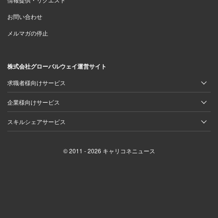
お問い合わせ
メルマガの停止
本社に戻ってきた熊倉を待ち受けていたのは、モノづくり
の根幹を司る“理系脳の猛者たち”でした。
株式会社グローバルウェイ運営サイト
求職者様向けサービス
熊倉 「マーケティング部門に移ると、営業とは 180
度異なる環境で、思考の構造から完全に転換しなけ
企業様向けサービス
ればなりませんでした。定性的な意見や勢いだけで
スキルシェアサービス
は、話が前に進まない。ひとつのプロジェクトで企
画から製造まで 200名以上の人が関わっていて、そ
© 2011 - 2026 キャリコネニュース
のうちの約 9割までが大学院卒の理系出身者なんで
す。
事実、プロジェクトの進行にはあらゆる意見におい
て緻密な計算と論理的なファクトが求められます。