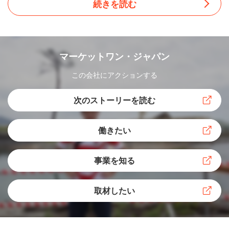
続きを読む
ことに楽しさを感じてきたと語る熊倉 宏紀。
新たな学びを得ることに貪欲な姿勢は、10代の頃からすで
マーケットワン・ジャパン
に顕在化していました。
この会社にアクションする
熊倉 「常に幅広い知識を得たいという想いがありま
次のストーリーを読む
した。特に興味があったのが経済学。数学的かつロ
ジカルに考えるところが好きだったんです。より深
働きたい
く勉強したいと思い大学は慶應の経済学部に進学し
ました」
事業を知る
2008年、熊倉が大学1年生の秋、リーマンショックの影響
取材したい
で世界経済は大混乱に陥りました。経済学はそうした世相
とも密着した学問。「生活のあらゆる側面において、経済