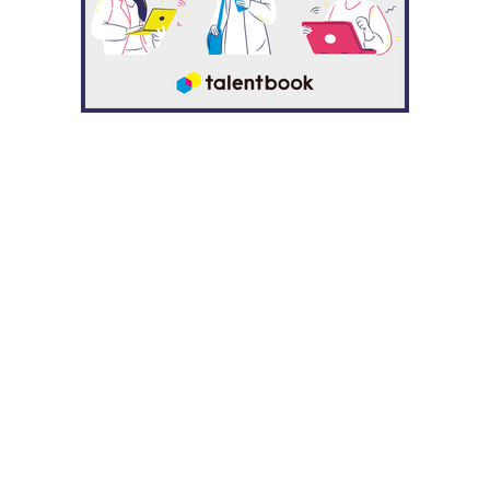
平岡 「選考中に OG訪問で話させてもらった社員の
方や、人事の方の人当たりがよく、人間関係を重視
していた私にとってはとても大きかったです。この
会社に入って、自分と一緒に働く人もそういう人た
ちであったらいいなと期待も膨らみました。あと
は、富士通のパートナーというところで安心して働
き続けられそうだなって感じていました」
平岡の性格の明るさ、コミュニケーション力や営業として
のスキルが評価され、営業職としての配属が予定されてい
ました。しかし入社後に3カ月の全体研修を終え、平岡の
希望とスキルがマッチして、配属されたのは選考中に希望
していた技術部門でした。