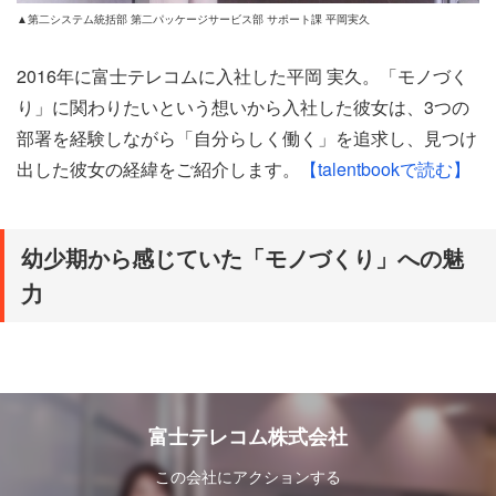
▲第二システム統括部 第二パッケージサービス部 サポート課 平岡実久
2016年に富士テレコムに入社した平岡 実久。「モノづく
り」に関わりたいという想いから入社した彼女は、3つの
部署を経験しながら「自分らしく働く」を追求し、見つけ
出した彼女の経緯をご紹介します。
【talentbookで読む】
幼少期から感じていた「モノづくり」への魅
力
富士テレコムのパッケージ商品のサポート部署に務める平
岡実久。彼女がIT企業を志したきっかけは、幼いころから
興味のあった「モノづくり」でした。
富士テレコム株式会社
この会社にアクションする
目に見え、手で触れられるモノづくりへの興味から、大学