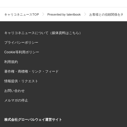
キャリコネニュースTOP
Presented by talentbook
お客様との信頼関係を大切
▲取引先との電話打ち合わせの様子
入社2年目、開発課へ異動となりました。開発課の業務は
キャリコネニュースについて（媒体資料はこちら）
仕様書に沿ってのシステム開発であり、富士テレコムでシ
プライバシーポリシー
ステムエンジニアとして技術を身に付ける中で、人と関わ
Cookie等利用ポリシー
り合いながら業務を進めたいと考えるようになっていった
平岡は違和感を覚えます。
利用規約
著作権・商標権・リンク・フィード
情報提供・リクエスト
平岡 「開発対象も何かひとつに定まっているわけで
はなくて、自社のパッケージを転々としていまし
お問い合わせ
た。成果は私にはあまりわからなくて『完成してよ
メルマガの停止
かった』くらいで……その時に”人とシステム”同じ比
率くらいでかかわることを私は望んでいるんだとわ
株式会社グローバルウェイ運営サイト
かりました。