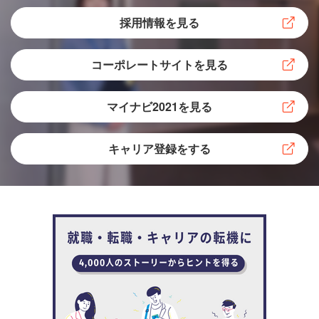
では化粧品や食品の開発に携わりたいと思っていた平岡。
採用情報を見る
そんな彼女は理工学部応用科学科に入学を決意します。
コーポレートサイトを見る
平岡 「もともとは、化粧品や食品の開発をやってみ
たくて、大学を選びました。入ってみたら勉強は大
マイナビ2021を見る
変ですし、大学院までいかないと研究職に就けない
と思うと私にはそこまでの持久力がないなって。で
キャリア登録をする
も、欲張りですがモノづくりは好きなので将来必ず
進みたい道だと考えていました」
在学中に触れたことをきっかけに、「モノづくり」そのも
のに興味を持った平岡はIT企業の開発に視野を広げていき
ます。そのような中で出会った富士テレコムに出会い、入
社を決めました。