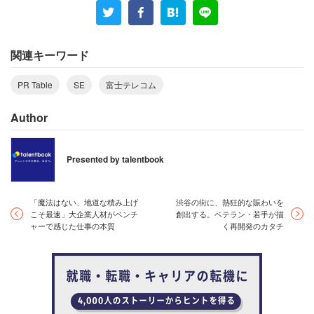
平岡 「他社の選考では面接官から営業職を勧めら
れ、富士テレコムでも営業職での採用選考でいいの
なら最終選考へお越しください、と言われました。
関連キーワード
なので、技術部門への配属は驚きました。
PR Table
SE
富士テレコム
ですが、意外なことに想像していた部署と違ったこ
Author
とにギャップを抱えたわけではありませんでした。
希望していたモノづくりができるので嬉しかったの
Presented by talentbook
を覚えています。入社 1年目は、日々わからないこ
とだらけで教えてもらったことや、自分ではこれを
「魔法はない、地道な積み上げ
渋谷の街に、熱狂的な賑わいを
こういう風にやればいいんだということを学び、ど
こそ最速」大企業人材がベンチ
創出する。ベテラン・若手が描
んどん吸収していき過ぎていきました。
ャーで感じた仕事の本質
く再開発のカタチ
入社前に一緒に働く人が優しかったら良いな、と感
じていたことに対しては、その期待どおりでした。
実際働いてみると一緒に働く皆さんは優しいし、何