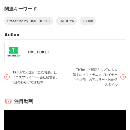
関連キーワード
――自己紹介をお願いいたします。
Presented by TIME TICKET
TATSUYA
TikTok
Author
「TATSUYA」
と申します。肩書は「ダブルダッチアーテ
ィスト」です。「ダブルダッチ」とは簡単にいうと、2本
の縄を使ったスポーツで縄の中でアクロバットやダンス等
TIME TICKET
をするスポーツです。このスポーツを日本中、世界中に広
めるために、TikTokライブクリエイターになりました。
TikTok で“部活キッズ”に大人
TikTokで大注目「ぽむ社長」は
気！のソフトテニスプレイヤー
「コスプレイヤー×会社経営者」
「井上翔」のアスリート的配信
2足のわらじで活動中
――どのような活動をしているんですか？
スタイル
注目動画
現在の主な活動は、アーティストとしてのパフォーマンス
と振興活動です。振興活動では子どもたちにダブルダッチ
を教えたりしています。今年3月まで市役所で公務員とし
て働きながら競技をやっていましたが、公務員を退職し、