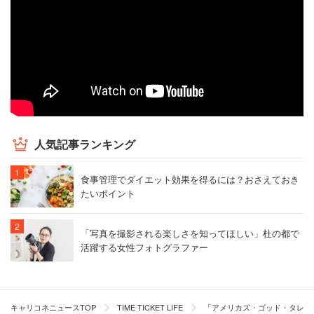
4月からダブルダッチ1本でチャレンジしています。その流
れで、9月からTikTokライブクリエイターとしても、タイ
ムチケットプロダクションに所属して本格的に活動をはじ
めています。
――活動拠点はどこですか？
人気記事ランキング
拠点は日本・東京ですが、ダブルダッチはワールドワイド
に人気があるスポーツなので、海外に伺うこともありま
食事管理でダイエット効果を得るには？おさえておき
す。7月はカナダのイベントに出てパフォーマンスを行い
たいポイント
ました。9月には香港に行ってパフォーマンスや小学校で
体験会をしたりする予定です。
「写真を撮影される楽しさを知ってほしい」杜の都で
活躍する女性フォトグラファー
――ダブルダッチとの出会いはいつですか？
僕はもともと小学生から高校生までサッカーをやっていま
キャリコネニュースTOP
TIME TICKET LIFE
「アメリカズ・ゴッド・タレント