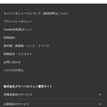
した。スポーツが大好きで、プロを目指して一生懸命頑張
っていたのですが、高校の引退試合のレギュラーに入れ
キャリコネニュースについて（媒体資料はこちら）
ず、試合に出れないというとっても悔しい思いをしていま
プライバシーポリシー
した。そんな時に自分の高校で芸術鑑賞会というものがあ
Cookie等利用ポリシー
り、様々なパフォーマーさんがいらっしゃりパフォーマン
スを見せてくれる機会がありました。そこにダブルダッチ
利用規約
のパフォーマーの方がたまたまいらしたんです。それを見
著作権・商標権・リンク・フィード
て「これは何だ？カッコ良すぎる」と衝撃を受けまして、
情報提供・リクエスト
日体大を目指すことになり、大学に入ったら絶対ダブルダ
お問い合わせ
ッチをやって世界一を目指そうと思ったのがきっかけで
メルマガの停止
す。
――大学進学後について教えてください。
株式会社グローバルウェイ運営サイト
求職者様向けサービス
日体大は体育大学ですが、ダブルダッチでも世界レベルだ
企業様向けサービス
と知って、そこで絶対世界一になってやると思い、覚悟を