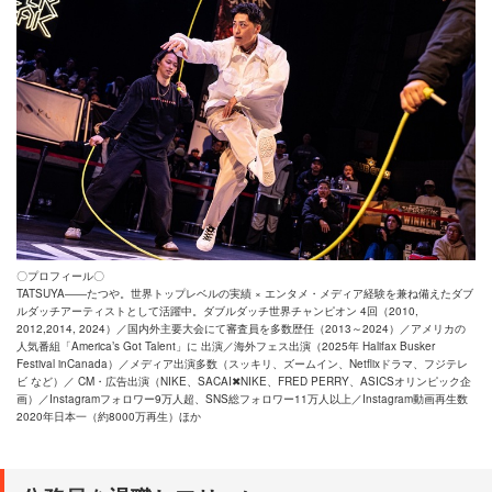
〇プロフィール〇
TATSUYA――たつや。世界トップレベルの実績 × エンタメ・メディア経験を兼ね備えたダブ
ルダッチアーティストとして活躍中。ダブルダッチ世界チャンピオン 4回（2010,
2012,2014, 2024）／国内外主要大会にて審査員を多数歴任（2013～2024）／アメリカの
人気番組「America’s Got Talent」に 出演／海外フェス出演（2025年 Halifax Busker
Festival inCanada）／メディア出演多数（スッキリ、ズームイン、Netflixドラマ、フジテレ
ビ など）／ CM・広告出演（NIKE、SACAI✖NIKE、FRED PERRY、ASICSオリンピック企
画）／Instagramフォロワー9万人超、SNS総フォロワー11万人以上／Instagram動画再生数
2020年日本一（約8000万再生）ほか