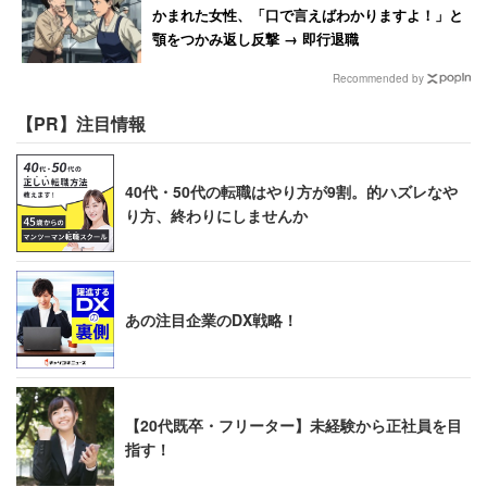
かまれた女性、「口で言えばわかりますよ！」と
顎をつかみ返し反撃 → 即行退職
すでに20卒の新人のオンライン導入研修で、その難しさを
Recommended by
お感じの方も多いと思います。その二の舞とならないよ
う、ぜひこの内定者の期間に信頼関係を築き「内定ブル
【PR】注目情報
ー」を解消するとともに、入社後も定着がうまくいくよう
に準備をしておいてください。
40代・50代の転職はやり方が9割。的ハズレなや
り方、終わりにしませんか
【筆者プロフィール】曽和利光
組織人事コンサルタント。京都
大学教育学部教育心理学科卒。
あの注目企業のDX戦略！
リクルート人事部ゼネラルマネ
ジャーを経てライフネット生
命、オープンハウスと一貫とし
て人事畑を進み、2011年に株
【20代既卒・フリーター】未経験から正社員を目
指す！
式会社人材研究所を設立。著書
に『コミュ障のための面接戦略