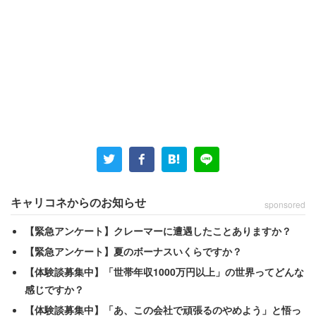
このようなことは毎年あることで、珍しくはないとも言え
ます。人事担当者の間では「マリッジブルー」（結婚する
直前に憂うつな気分になること）になぞらえて「内定ブル
ー」などとも呼ばれますが、本来喜ばしいことなのに憂う
つになるという現象です。
キャリコネからのお知らせ
sponsored
なぜこのようなことが起こるのでしょうか。まず、内定を
【緊急アンケート】クレーマーに遭遇したことありますか？
受諾して進路をひとつに決めることは、他のすべての選択
【緊急アンケート】夏のボーナスいくらですか？
肢を捨てる、とてもストレスフルな事柄だということで
【体験談募集中】「世帯年収1000万円以上」の世界ってどんな
す。
感じですか？
【体験談募集中】「あ、この会社で頑張るのやめよう」と悟っ