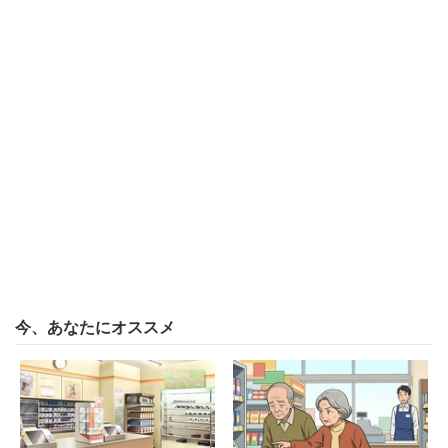
オンラインでは「信頼関係は構築しにくい」
内定ブルーは、言わばただの幻想ですから、本来であれば
「いやいや、実際にはそんなことは存在しないんだよ」と
目の前に「現実」を突きつけてあげればよく、それで不安
は消え去るはずです。
ところが、今年は様子が違います。それは採用上のコミュ
ニケーションがオンライン中心になってしまったことで、
そもそも情報量や会話量が少ない上に、会社や人事担当者
今、あなたにオススメ
と内定者との間に心理的な信頼関係ができていないという
ことです。
オンラインでのコミュニケーションでは、知識や情報など