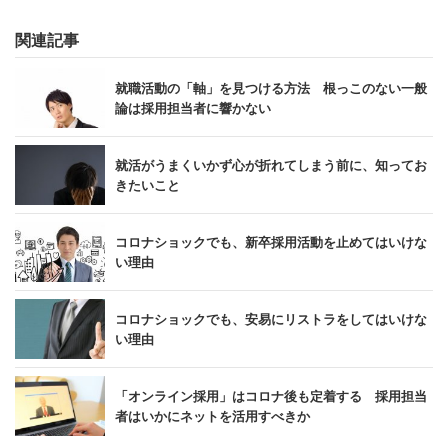
』 （星海社新書）、『組織論
関連記事
と行動科学から見た人と組織のマネジメントバイアス』
（共著、ソシム）など。
就職活動の「軸」を見つける方法 根っこのない一般
論は採用担当者に響かない
■株式会社人材研究所ウェブサイト
http://jinzai-kenkyusho.co.jp/
就活がうまくいかず心が折れてしまう前に、知ってお
きたいこと
コロナショックでも、新卒採用活動を止めてはいけな
い理由
コロナショックでも、安易にリストラをしてはいけな
い理由
「オンライン採用」はコロナ後も定着する 採用担当
者はいかにネットを活用すべきか