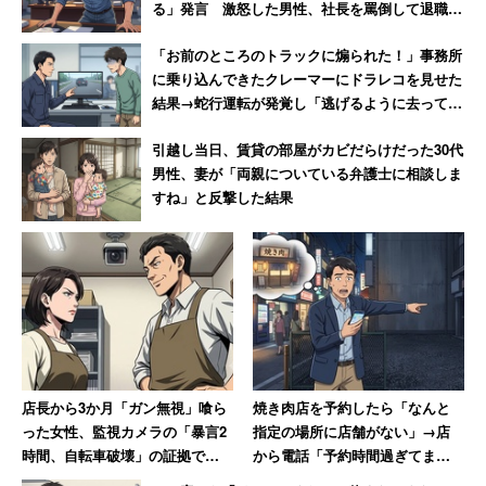
る」発言 激怒した男性、社長を罵倒して退職
のです。
【後編】
「お前のところのトラックに煽られた！」事務所
に乗り込んできたクレーマーにドラレコを見せた
内定者の期間に「信頼関係」の強化を
結果→蛇行運転が発覚し「逃げるように去ってい
った」
引越し当日、賃貸の部屋がカビだらけだった30代
すべきこと自体は、そんなに難しいことではありません。
男性、妻が「両親についている弁護士に相談しま
すね」と反撃した結果
採用担当者や既存社員と内定者とがコミュニケーションす
る機会を増やして相互理解に努めるとか、同じ境遇にある
内定者同士をつないで情報を共有することによって互いの
悩みを解消しあうとか。重要視して、ちゃんとやるかどう
かだけの問題です。
とはいえ、コロナの感染拡大もありますので、「十分な感
店長から3か月「ガン無視」喰ら
焼き肉店を予約したら「なんと
染対策をして実際に会う」「オンラインのコミュニケーシ
った女性、監視カメラの「暴言2
指定の場所に店舗がない」→店
ョンの量を増やす」「オンラインのコミュニケーションの
時間、自転車破壊」の証拠で反
から電話「予約時間過ぎてま
質を工夫する（適性検査や自己紹介など）」といった方法
撃 → 店長はクビ、その後店も潰
す。キャンセル料を…」と言わ