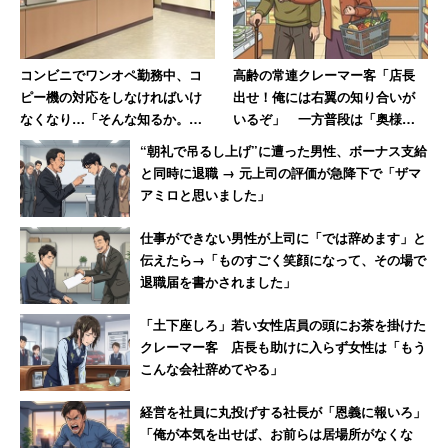
は問題なく伝わるのですが、非言語情報（身振り手振り、
アイコンタクト、うなずきなど）が減少することによっ
て、感情や気持ちが伝わりにくいことがわかっています。
コンビニでワンオペ勤務中、コ
高齢の常連クレーマー客「店長
そのために、結果として信頼関係がなかなかうまく築けな
ピー機の対応をしなければいけ
出せ！俺には右翼の知り合いが
なくなり…「そんな知るか。早
いるぞ」 一方普段は「奥様と
いままでいる可能性が高いのです。
よしろや」と客に言われた男性
一緒だと大人しく買い物」
“朝礼で吊るし上げ”に遭った男性、ボーナス支給
店員
と同時に退職 → 元上司の評価が急降下で「ザマ
人は得た情報が信頼に足るものかどうかを、その情報の内
アミロと思いました」
容だけではなく、どこからその情報を得たのかによっても
判断します。信頼できていない相手からの情報は信頼しな
仕事ができない男性が上司に「では辞めます」と
伝えたら→「ものすごく笑顔になって、その場で
いということです。そういう状態で「内定ブルー」に対抗
退職届を書かされました」
しようと情報提供を頑張っても、効果はあまりありませ
ん。
「土下座しろ」若い女性店員の頭にお茶を掛けた
クレーマー客 店長も助けに入らず女性は「もう
こんな会社辞めてやる」
このような認識になれば、採用担当者の皆さんが何をすれ
ばよいのかは明白でしょう。オンライン採用によって完全
経営を社員に丸投げする社長が「恩義に報いろ」
には構築できなかった信頼関係を、改めて作り直せばよい
「俺が本気を出せば、お前らは居場所がなくな