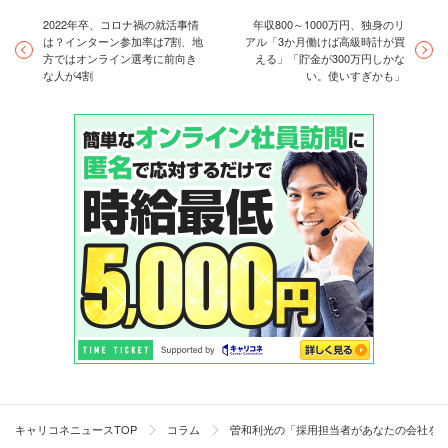
2022年卒、コロナ禍の就活事情
年収800～1000万円、独身のリ
は？インターン参加率は7割、地
アル「3か月働けば高級時計が買
方ではオンライン選考に前向き
える」「貯金が300万円しかな
な人が4割
い。使いすぎかも」
キャリコネニュースTOP
コラム
曽和利光の「採用担当者があなたの会社を