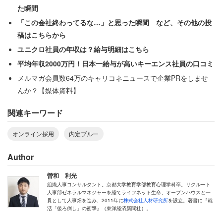
「自分には無限の可能性がある」と思えていたことが、そ
た瞬間
うでなくなってしまう。そうなると、途端に不安に思えて
「この会社終わってるな…」と思った瞬間 など、その他の投
も仕方ありません。学生時代という、多くの人にとって楽
稿はこちらから
しい時期と別れなければいけない予感もストレスになりま
ユニクロ社員の年収は？給与明細はこちら
す。
平均年収2000万円！日本一給与が高いキーエンス社員の口コミ
メルマガ会員数64万のキャリコネニュースで企業PRをしませ
そのストレスは前に進むためにはどうしようもないもので
んか？【媒体資料】
すが、不安の原因は目の前にある「選んだ会社」ではない
関連キーワード
かと、ある意味誤って感じてしまうのが「内定ブルー」と
いうものなのです。
オンライン採用
内定ブルー
何も悪いことをしているわけではないのに、なぜか会社の
Author
せいで不安に陥っていると内定者に思われてしまう。会社
曽和 利光
側からすれば「八つ当たり」「とばっちり」のようなもの
組織人事コンサルタント。京都大学教育学部教育心理学科卒。リクルート
人事部ゼネラルマネジャーを経てライフネット生命、オープンハウスと一
で、「こんなに不安になるには、何か会社に問題があるは
貫として人事畑を進み、2011年に
株式会社人材研究所
を設立。著書に『就
活「後ろ倒し」の衝撃』（東洋経済新聞社）。
ず」という自己正当化に使われる犠牲者なのです。