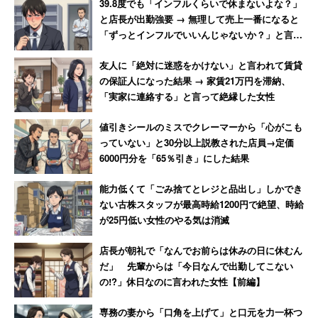
39.8度でも「インフルくらいで休まないよな？」
れる
れた40代男性
を組み合わせる必要があるでしょう。
と店長が出勤強要 → 無理して売上一番になると
「ずっとインフルでいいんじゃないか？」と言わ
れて激怒した男性
幸い採用活動という怒涛の状況は終わっているので、まだ
友人に「絶対に迷惑をかけない」と言われて賃貸
まだ時間はあります（22卒が始まっているかもしれません
の保証人になった結果 → 家賃21万円を滞納、
が）。
「実家に連絡する」と言って絶縁した女性
値引きシールのミスでクレーマーから「心がこも
もし、この状況を放置して、内定者と会社や人事との間に
っていない」と30分以上説教された店員→定価
信頼関係ができないまま入社してきてしまったらどうなる
6000円分を「65％引き」にした結果
ことでしょうか。
能力低くて「ごみ捨てとレジと品出し」しかでき
ない古株スタッフが最高時給1200円で絶望、時給
今後しばらくは、入社後の仕事においてもオンラインでの
が25円低い女性のやる気は消滅
テレワークが中心となるところが多いでしょう。そうなる
店長が朝礼で「なんでお前らは休みの日に休むん
と、内定者改め新入社員は、上司や同僚とも信頼関係がな
だ」 先輩からは「今日なんで出勤してこない
かなか築けず、そこでの悩みを吐露する同期も人事担当者
の!?」休日なのに言われた女性【前編】
などの相談相手になってくれる人もいない状態に置かれて
しまうかもしれません。
専務の妻から「口角を上げて」と口元を力一杯つ