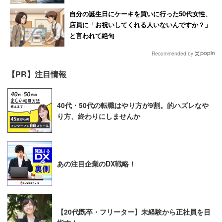
自分の誕生日にケーキを買いに行った50代女性、
店員に「お祝いしてくれる人いないんですか？」
と言われて絶句
Recommended by
【PR】注目情報
40代・50代の転職はやり方が9割。的ハズレなや
り方、終わりにしませんか
「ちゃんと盛りつける」という朝活（笑）
あの注目企業のDX戦略！
インスタグラムを見ていると、よくフォトジェニックなカ
フェのドリンクの写真が流れてきますよね。グラスから果
物の断面が見えると、ちょっとそんな気分が味わえます。
テンションが上がらない朝こそ、可愛い朝食にするのもア
【20代既卒・フリーター】未経験から正社員を目
リです。