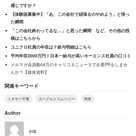
類の野菜118グラム分が入っているのだとか。サクッと野
感じですか？
菜摂取できるコンビニエントな世の中に感謝です。
【体験談募集中】「あ、この会社で頑張るのやめよう」と悟っ
た瞬間
そして食べ応えをプラスするため、
「明治プロビオヨーグ
「この会社終わってるな…」と思った瞬間 など、その他の投
ルトR－1」（税込136円）
と
「有機野菜バナナ」（税込
稿はこちらから
124円）
をチョイス。体によさそうなもの、バッチバチに
ユニクロ社員の年収は？給与明細はこちら
キメていきますよ！
平均年収2000万円！日本一給与が高いキーエンス社員の口コミ
メルマガ会員数64万のキャリコネニュースで企業PRをしませ
んか？【媒体資料】
関連キーワード
ミキサー不要
ヨーグルトスムージー
簡単
Author
かほ