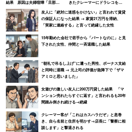
結果 原因は夫婦喧嘩「旦那が
きたクレーマーにドラレコを見
入浴中に奥さんがスイッチを切
せた結果→蛇行運転が発覚し
友人に「絶対に迷惑をかけない」と言われて賃貸
っただけ」
「逃げるように去っていった」
の保証人になった結果 → 家賃21万円を滞納、
「実家に連絡する」と言って絶縁した女性
層を作るときは”下に重そうなもの”だと大体イケそうです。
15年勤めた会社で若手から「パートなのに」と見
下された女性、仲間と一斉退職した結果
次に、しっかり振ったグリーンスムージーをゆっくり注ぎ
入れます。グリーンスムージーを先に入れると、ヨーグル
トが段々沈んできてしまいました。もしおうちにグラノー
“朝礼で吊るし上げ”に遭った男性、ボーナス支給
と同時に退職 → 元上司の評価が急降下で「ザマ
ラやナッツがあれば入れてもOK。ここまでで3分。お疲れ
アミロと思いました」
さまでした！
女遊びの激しい友人に200万円貸した結果 「マ
ンション売れたらすぐに返す」と言われるも20年
インスタ映え抜群！栄養も満点！フォトジェ
間踏み倒され続ける→絶縁
ニックなヨーグルトスムージー
クレーマー客が「これはカスハラだぞ」と息巻
き、自ら名前と住所を明かす→店長に「警察に相
談します」と撃退される