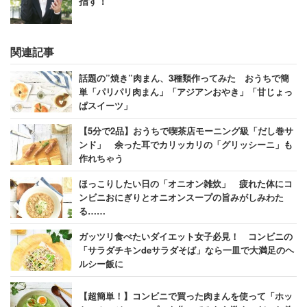
指す！
味は、正直グリーンスムージーに”ケール”が入っているの
関連記事
で、少し苦いのかな、と警戒していました。でも他の野
菜・果物の甘さやヨーグルトの甘味とあいまって、スッキ
話題の”焼き”肉まん、3種類作ってみた おうちで簡
単「パリパリ肉まん」「アジアンおやき」「甘じょっ
リとした味わいになっています。そしてやっぱりヨーグル
ぱスイーツ」
トとバナナは食べ応え要員として優秀！
【5分で2品】おうちで喫茶店モーニング級「だし巻サ
ンド」 余った耳でカリッカリの「グリッシーニ」も
さらにグリーンスムージーとヨーグルトのカロリーは合計
作れちゃう
84キロカロリー。このまま飲むのはもちろん、大きな器に
ほっこりしたい日の「オニオン雑炊」 疲れた体にコ
うつしてグラノーラや好きな果物をさらに追加しても許さ
ンビニおにぎりとオニオンスープの旨みがしみわた
れそうなヘルシー感です。
る……
ガッツリ食べたいダイエット女子必見！ コンビニの
今日は、グリーン×バナナで作りましたが、別のスムージ
「サラダチキンdeサラダそば」なら一皿で大満足のヘ
ルシー飯に
ーや好きな果物の組み合せを考えるのもオススメです。
【超簡単！】コンビニで買った肉まんを使って「ホッ