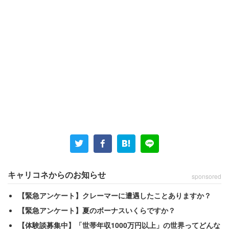
朝ごはんは栄養バランス良くしっかり食べたいけど、そん
な時間もない……というのが実状です。そんなときは手軽
にスムージーなんてどうでしょう。でもミキサーで作るの
は面倒だし、後片付けも面倒、野菜買うのも切るのも面
倒、何より価格高騰しすぎじゃない！？
キャリコネからのお知らせ
sponsored
ということで、もう
「グリーンスムージー200グラム」
【緊急アンケート】クレーマーに遭遇したことありますか？
（税込178円）
を買っちゃいます。この1本にケール、さ
【緊急アンケート】夏のボーナスいくらですか？
つまいも、にんじん、小松菜、セロリ、クレソンなど11種
【体験談募集中】「世帯年収1000万円以上」の世界ってどんな