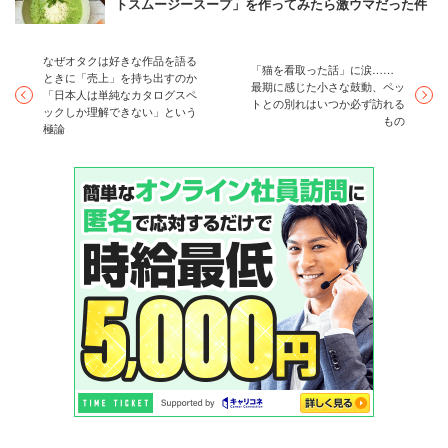
フォトジェニックなスムージーなんてハードル高そうに見
トスムージースープ」を作ってみたら激ウマだった件
えますが、やってみたら案外簡単。なんといっても切って
貼って注ぐだけですから、ひとりで楽しむもヨシ、おうち
なぜオタクは好きな作品を語る
「猫を看取った話」に涙……
ときに「売上」を持ち出すのか
女子会で出すもヨシ。ちょっとした来客やお呼ばれのとき
最期に感じた小さな鼓動、ペッ
「日本人は単純なカタログスペ
トとの別れはいつか必ず訪れる
に作ってみてはいかがでしょうか。
ックしか理解できない」という
もの
極論