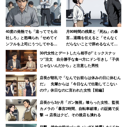
【ヨーグルトスムージー】材料（1杯分）
明治プロビオヨーグルトR－1 半分
グリーンスムージー200グラム 半分
有機野菜バナナ 適量
40度の発熱でも「這ってでも出
月90時間の残業と「死ね」の暴
社しろ」と怒鳴られ「せめてイ
言…退職を伝えると「そんなく
※グラノーラなどを入れてもOK！
ンフルを上司にうつしてやる」
だらないことで辞めるなんて」
と思った男性 数年後その職場
→10年後、会社は倒産
30代女性とデートしたら相手が”ミックスナッ
は「潰された」【後編】
ツ”注文 自分勝手な食べ方にドン引きし「子供
じゃないんだから」と注意した男性
店長が朝礼で「なんでお前らは休みの日に休むん
だ」 先輩からは「今日なんで出勤してこない
の!?」休日なのに言われた女性【前編】
店長から3か月「ガン無視」喰らった女性、監視
カメラの「暴言2時間、自転車破壊」の証拠で反
撃 → 店長はクビ、その後店も潰れる
目撃…彼女の前でバッティングを披露した“ドヤ