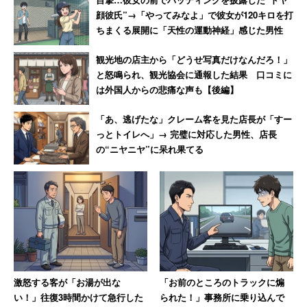
顔彼氏”→「やってみなよ」で彼女が120キロを打
ちまくる展開に「天性の運動神経」感じた男性
ちょっとキレイに盛りつけると気分もアガりますよね！
観光地の店主から「どうせ写真だけなんだろ！」
と怒鳴られ、観光協会に通報した結果 口コミに
バナナを5mmくらいの薄さにスライスして、ガラスのグ
は外国人からの悲痛な声も【後編】
ラスに貼り付けます（薄切りの方が貼り付けやすいで
「あ、逃げたな」クレーム客を見た店長が「すー
す）。そしてヨーグルトを入れます。
っとトイレへ」→ 完璧に対応した男性、店長
の“ニヤニヤ”に呆れ果てる
激怒する客が「お湯が出な
「お前のところのトラックに煽
い！」往復3時間かけて急行した
られた！」事務所に乗り込んで