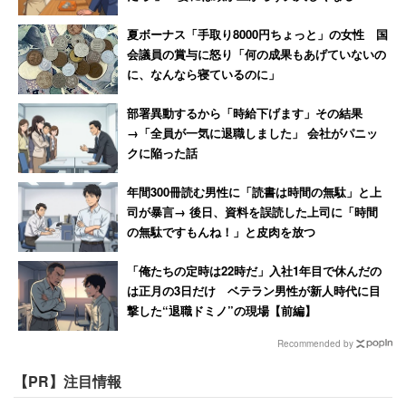
起ころうとも伝える」という方針もよしだと思います。
夏ボーナス「手取り8000円ちょっと」の女性 国
会議員の賞与に怒り「何の成果もあげていないの
このように、企業は採用活動において守るべき倫理は「嘘
に、なんなら寝ているのに」
をつかない」「正直である」ということに尽きるのではな
部署異動するから「時給下げます」その結果
いでしょうか。社会の入り口である就職の際に、学生が最
→「全員が一気に退職しました」 会社がパニッ
初に出会うものが企業の「嘘」や「建前」ではない世の中
クに陥った話
であればと思います。
年間300冊読む男性に「読書は時間の無駄」と上
司が暴言→ 後日、資料を誤読した上司に「時間
の無駄ですもんね！」と皮肉を放つ
「俺たちの定時は22時だ」入社1年目で休んだの
は正月の3日だけ ベテラン男性が新人時代に目
撃した“退職ドミノ”の現場【前編】
Recommended by
【PR】注目情報