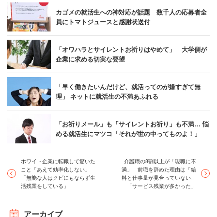
カゴメの就活生への神対応が話題 数千人の応募者全
員にトマトジュースと感謝状送付
「オワハラとサイレントお祈りはやめて」 大学側が
企業に求める切実な要望
「早く働きたいんだけど、就活ってのが嫌すぎて無
理」 ネットに就活生の不満あふれる
「お祈りメール」も「サイレントお祈り」も不満… 悩
める就活生にマツコ「それが世の中ってものよ！」
ホワイト企業に転職して驚いた
介護職の8割以上が「現職に不
こと「あえて効率化しない」
満」 前職を辞めた理由は「給
「無能な人はクビにもならず生
料と仕事量が見合っていない」
活残業をしている」
「サービス残業が多かった」
アーカイブ