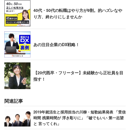
40代・50代の転職はやり方が9割。的ハズレなや
り方、終わりにしませんか
あの注目企業のDX戦略！
【20代既卒・フリーター】未経験から正社員を目
指す！
関連記事
2019年就活生と採用担当の川柳・短歌結果発表 「受信
時間 残業時間が 浮き彫りに」「嘘でもいい 第一志望
と 言ってくれ」