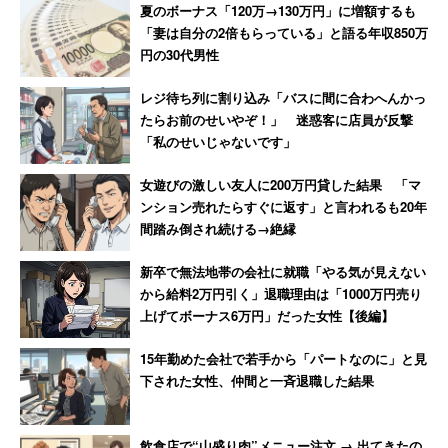
夏のボーナス「120万→130万円」に増額するも
とが仕事の採用担当者は、そういう神をも恐れぬ行為をし
「妻は自分の2倍もらっている」と語る年収850万
ていることを忘れてはいけないと思います。手を汚さずに
円の30代男性
採用担当者でいることなどできないのです。
レジ待ち列に割り込み「バスに間に合わへんかっ
たらお前のせいやぞ！」 迷惑客に店員が反撃
このような状況の中、採用活動において最も問題なのは
「私のせいじゃないです」
「嘘」であると思います。傷つき傷つけられることは避け
られないのですから、それ自体がダメなのではなく「偽り
女遊びの激しい友人に200万円貸した結果 「マ
ンション売れたらすぐに返す」と言われるも20年
の善」をよそおうことで、自ら為した相手の傷に目をつぶ
間踏み倒され続ける→絶縁
ることこそが罪悪なのです。自ら下した行為で人が傷つい
ていく事実に目をそむけてはいけません。
新卒で無法地帯の会社に就職「やる気が見えない
から給料2万円引く」退職理由は「1000万円売り
上げてボーナス6万円」だった女性【後編】
建前ではない本音を告げること
15年勤めた会社で若手から「パートなのに」と見
下された女性、仲間と一斉退職した結果
例えば内定通知の際には本来、候補者には次のように説明
しておくべきでしょう。
飲食店で“山盛り肉”メニュー注文 → 出てきたの