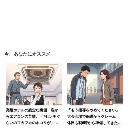
そもそも採用難時代において、企業が個人より常に強いと
は一概に言い切れません。企業が強く見えるのは、求人倍
率は0.3倍前後で今でも買い手市場の大企業・有名企業だ
け。例えば流通業の新卒の求人倍率は10倍を優に超え、採
用担当者は日々学生にドタキャンされたり無視されたりし
ながら頑張って採用活動を続けています。
今、あなたにオススメ
私も長らく採用担当者でしたが、学生から振られることは
自社を全否定されたようで心が痛くなります。それは学生
が企業の選考に落ちる痛みと似たようなものではないかと
思います。企業側にだって弱い者はたくさんいるのです。
ですから、人事や採用の世界に飛び込む以上、「誰も傷つ
高級ホテルの残念な裏側 客か
「もう指導をやめてください」
らエアコンの苦情、「7センチぐ
大会会場で保護からクレーム
けたくないし傷つきたくない」なんていうナイーブな気持
らいのフカフカのホコリが」業
休日も朝6時から準備してきた部
ちは捨てるべきです。特に面接などの選考で「落とす」こ
者も呆れるお粗末ぶり
活動の指導者が思うこと