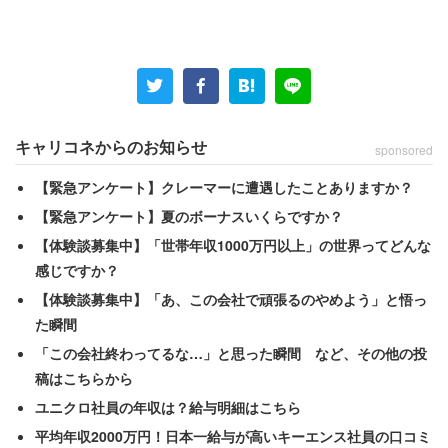
企業の採用活動においては様々な「倫理」の問題が存在し
ています。例えば、候補者に対して不合格理由は伝えるべ
きでしょうか？ 「あなたのどこがダメなのか」を事細か
に伝えるべきでしょうか？ 相手が傷つくことだとして
も。内定受諾は永遠に待ってあげるべきでしょうか？ そ
のために他の志望者に内定を出せなくても。
キャリコネからのお知らせ
sponsored
【緊急アンケート】クレーマーに遭遇したことありますか？
リファラル採用が隆盛となれば紹介者から候補者の情報が
【緊急アンケート】夏のボーナスいくらですか？
入ってきますが、それを合否判定に使うのは悪でしょう
【体験談募集中】「世帯年収1000万円以上」の世界ってどんな
か？ それとも聞いたことは忘れたふりをして、あくまで
感じですか？
面接で得た情報のみで評価すべきでしょうか？ 候補者が
【体験談募集中】「あ、この会社で頑張るのやめよう」と悟っ
受付や待合室での態度や振る舞いなど面接で話した内容以
た瞬間
外のことは、評価に使ってはいけないのでしょうか？
「この会社終わってるな…」と思った瞬間 など、その他の投
稿はこちらから
企業と個人を比べれば、もちろん個人が弱いということに
ユニクロ社員の年収は？給与明細はこちら
なり、微妙な問題がある場合はできるだけ「候補者ファー
平均年収2000万円！日本一給与が高いキーエンス社員の口コミ