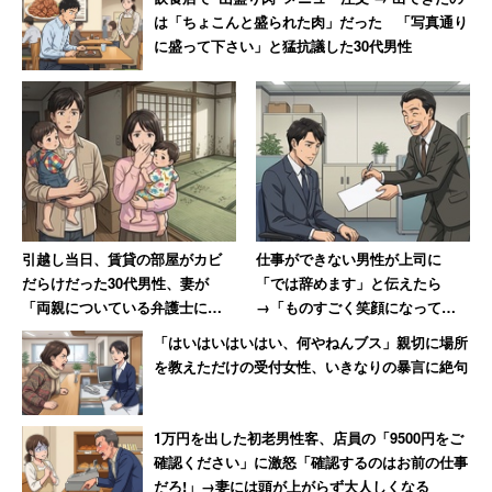
は「ちょこんと盛られた肉」だった 「写真通り
に盛って下さい」と猛抗議した30代男性
「当社は少数採用なので、あなたがYes（確実に入社しま
す）と言わなければ内定を出すことはできません。来てく
れるかわからないあなたに内定を出すことで、当社への入
社を強く希望する他の候補者に泣く泣く不合格を出したく
ないからです」
これまで候補者にあいまいにしていた「インターンシップ
引越し当日、賃貸の部屋がカビ
仕事ができない男性が上司に
は本採用の評価の参考にします」「数学の点数が何点以上
だらけだった30代男性、妻が
「では辞めます」と伝えたら
しか採りません」といったことも、本来はきちんと告げる
「両親についている弁護士に相
→「ものすごく笑顔になって、
べきなのかもしれません。
談しますね」と反撃した結果
その場で退職届を書かされまし
「はいはいはいはい、何やねんブス」親切に場所
た」
を教えただけの受付女性、いきなりの暴言に絶句
もちろん、不合格理由など相手を傷つける話をストレート
にするかどうかなど、正解のない問題もあります。私は信
1万円を出した初老男性客、店員の「9500円をご
念を持って行うのであれば「不合格理由はこういう理由で
確認ください」に激怒「確認するのはお前の仕事
お伝えしません」と宣言するのもよし、「ハレーションが
だろ!」→妻には頭が上がらず大人しくなる