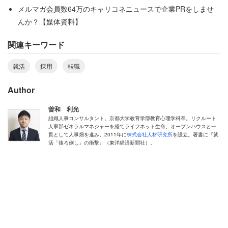
スト」で考えるべきというのが基本ではあります。しかし
メルマガ会員数64万のキャリコネニュースで企業PRをしませ
「入りたい人は全員自社に入れてあげる」などということ
んか？【媒体資料】
ができない以上、結局はどこかでラインを引く他ありませ
関連キーワード
ん。
就活
採用
転職
どんなにきれいに飾り立てても、採用活動は企業の利己的
な活動です。かつて米マッキンゼーは”War for Talent”とい
Author
う言葉を掲げましたが、まさに生き残りをかけて自社に優
曽和 利光
秀な人材を獲得するための戦争です。正々堂々とそのこと
組織人事コンサルタント。京都大学教育学部教育心理学科卒。リクルート
人事部ゼネラルマネジャーを経てライフネット生命、オープンハウスと一
を認め、ごまかすことなく学生に自社の都合を説明して理
貫として人事畑を進み、2011年に
株式会社人材研究所
を設立。著書に『就
活「後ろ倒し」の衝撃』（東洋経済新聞社）。
解をしてもらうことが、納得はされないとしても、せめて
もの誠意です。
相手を傷つけた事実から目を背けてはならな
い