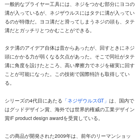
一般的なプライヤー工具には、ネジをつかむ部分にヨコの
溝が入っているが、ネジザウルスにはタテに溝が入ってい
るのが特徴だ。ヨコ溝だと滑ってしまうネジの頭も、タテ
溝だとガッチリとつかむことができる。
タテ溝のアイデア自体は昔からあったが、回すときにネジ
頭にかかる力が弱くなる欠点があった。そこで同社がタテ
溝に角度を設けたところ、高い摩擦力でネジを確実に回す
ことが可能になった。この技術で国際特許も取得してい
る。
シリーズの4代目にあたる
「ネジザウルスGT」
は、国内で
はグッドデザイン賞、海外では世界的権威の工業デザイン
賞iF product design awardを受賞している。
この商品が開発された2009年は、前年のリーマンショッ