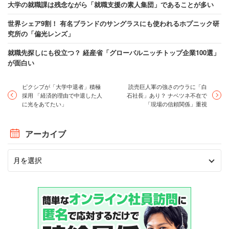
大学の就職課は残念ながら「就職支援の素人集団」であることが多い
世界シェア9割！ 有名ブランドのサングラスにも使われるホプニック研
究所の「偏光レンズ」
就職先探しにも役立つ？ 経産省「グローバルニッチトップ企業100選」
が面白い
ピクシブが「大学中退者」積極
読売巨人軍の強さのウラに「白
採用 「経済的理由で中退した人
石社長」あり？ ナベツネ不在で
に光をあてたい」
「現場の信頼関係」重視
アーカイブ