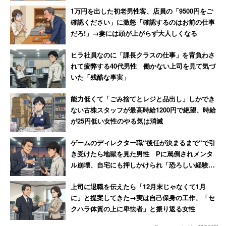
1万円を出した初老男性客、店員の「9500円をご
確認ください」に激怒「確認するのはお前の仕事
だろ!」→妻には頭が上がらず大人しくなる
ヒラ社員なのに「課長クラスの仕事」を背負わさ
れて疲弊する40代男性 働かない上司を見て気づ
いた「残酷な事実」
能力低くて「ごみ捨てとレジと品出し」しかでき
ない古株スタッフが最高時給1200円で絶望、時給
が25円低い女性のやる気は消滅
ゲームのディレクター職“後任が決まるまで“で引
き受けたら地獄を見た男性 Pに罵倒されメンタ
ル崩壊、自宅にも押しかけられ「恐ろしい経験で
した」
上司に退職を伝えたら「12月末じゃなくて1月
に」と提案してきた→実は自己保身の工作、「セ
クハラ体質の上に卑怯者」と振り返る女性