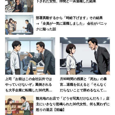
下された女性、仲間と一斉退職した結果
部署異動するから「時給下げます」その結果
→「全員が一気に退職しました」 会社がパニッ
クに陥った話
上司「お前はこの会社以外では
月90時間の残業と「死ね」の暴
やっていけないぞ」罵倒される
言…退職を伝えると「そんなく
も大手企業に転職した30代男
だらないことで辞めるなんて」
性 一方上司は転職先を「1年足
→10年後、会社は倒産
観光地のお店で「どうせ写真だけなんだろ！」店
らず」で退職
主にいきなり怒鳴られた30代女性、何も買わずに
怒りの退店【前編】