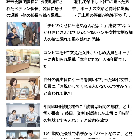
幹部会議で課長に“公開処刑”さ
“朝礼で吊るし上げ”に遭った男
れたベテラン係長、翌日に怒り
性、ボーナス支給と同時に退職
の退職→他の係長も続々退職し
→ 元上司の評価が急降下で「ザ
て「6つあった現場は1つに」
マアミロと思いました」
「チビのくせに生意気なんだよ！」池袋で“ぶつ
かりおじさん”に狙われた150センチ女性大柄な知
人の陰に隠れて難を逃れた恐怖
コンビニを9年支えた女性、いじめ店員とオーナ
ーに裏切られ退職「本当にむなしい9年間でし
た」
自分の誕生日にケーキを買いに行った50代女性、
店員に「お祝いしてくれる人いないんですか？」
と言われて絶句
年間300冊読む男性に「読書は時間の無駄」と上
司が暴言→ 後日、資料を誤読した上司に「時間
の無駄ですもんね！」と皮肉を放つ
15年勤めた会社で若手から「パートなのに」と見