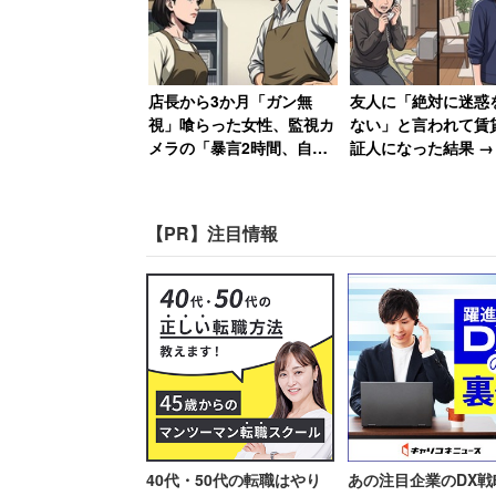
必要が生じてきます。
する」
つまり、経営者の頭の中にある判断基準
店長から3か月「ガン無
友人に「絶対に迷惑
に出し、「こういう時にはこういうことを
視」喰らった女性、監視カ
ない」と言われて賃
あらかじめ指示しておくマネジメントス
メラの「暴言2時間、自転
証人になった結果 →
車破壊」の証拠で反撃 →
21万円を滞納、「実
店長はクビ、その後店も潰
絡する」と言って絶
この時期の職場は、少し窮屈かもしれま
れる
女性
【PR】注目情報
考えずにやれ！」というステージです。
が、指示が明確なので快適だという人も
徐々に組織全体がモノを考えなくなって
そこで次のマネジメントの進化、自由化
ステージです。目標や目的、ゴー
する」
由に考えてよい（考えなさい）、そして
ジメントスタイルです。
40代・50代の転職はやり
あの注目企業のDX戦