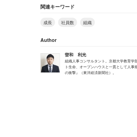
からです。認知限界とは人間の認知能力
関連キーワード
おいて「一人の人間が安定した関係を維
成長
社員数
組織
モンが用いた用語です。
Author
人には誰でもこの「認知限界」があるの
報を細かく分け、別々に対応することが
曽和 利光
ると経営者が直接メンバーを見ることが
組織人事コンサルタント。京都大学教育学
ト生命、オープンハウスと一貫として人事畑
管理者を置き、権限を委譲しなければな
の衝撃』（東洋経済新聞社）。
認知の限界人数は4人程度とも、7人プラ
しても勝手にやらせるわけにはいかない
とになり、このやり方が社員数によって
まずは
、人数が極小の創業期の会
第1段階
ついて指示や判断をします。フォーマル