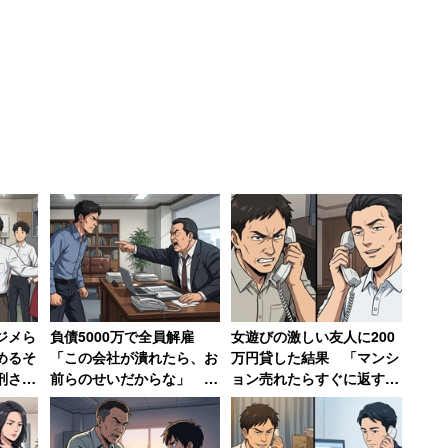
。
ないため、見通しを持つことがなかなかできず、メン
ょう。しかし、話は早い。面倒な根回しなど不要。物
ーのようなスリリングな毎日です。私はこれを
「背中
います。
ギスギスした雰囲気に感じる人
ジメら
負債5000万で全員解雇
女遊びの激しい友人に200
めるそ
「この会社が潰れたら、お
万円貸した結果 「マンシ
刑され
前らのせいだからな」 社
ョン売れたらすぐに返す」
、社長の前に判断を待つ人が行列をなすようになり、
が潰れ
長の責任転嫁に絶句【前
と言われるも20年間踏み倒
編】
され続ける→絶縁
ります。そこで
として
第2段階
「行動をマネジメント