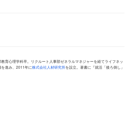
や情報処理能力の限界のことで、もともとは組織論に
持できる人数には限界がある」という経営学者のサイ
で、複雑な情報処理をする際には、処理対象となる情
必要となります。組織に当てはめると、社員数が増え
できなくなるので、組織を細かく分けて、それぞれに
部教育心理学科卒。リクルート人事部ゼネラルマネジャーを経てライフネッ
を進み、2011年に
株式会社人材研究所
を設立。著書に『就活「後ろ倒し」
りません。
スマイナス1人とも諸説ありますが、権限委譲するに
ので、そこに何らかの「マネジメント」が発生するこ
変化していくのです。
社では、基本的には経営者自らがほとんどのことに
な制度などはなく、リアルタイムに柔軟なマネジメン