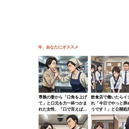
トを、経営者が直接的に自由に行います
ほとんどのことはあらかじめ決まってい
バーは「振り回される」感覚を持つでし
事はバンバン決まる、ジェットコースタ
今、あなたにオススメ
ステージと言って
でマネジメントする」
「自由と自己責任」では
も
専務の妻から「口角を上げ
飲食店で働いたらイ
て」と口元を力一杯つかま
れ「今日でやっと辞
れた女性、「口で言えばわ
うです！」と公開処
社員の数が経営者の認知限界を超えると
かりますよ！」と顎をつか
た女性→数か月、店
み返し反撃 → 即行退職
て「ザマーミロ！」
自由なマネジメントでは立ち行かなくな