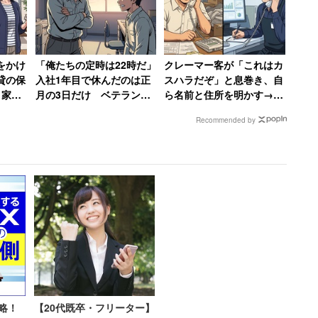
や成果行動を形式知化、マニュアル化するなどして外
をかけ
「俺たちの定時は22時だ」
クレーマー客が「これはカ
しなさい」と、すべき行動そのものを1から10まで
貸の保
入社1年目で休んだのは正
スハラだぞ」と息巻き、自
タイルです。
 家賃
月の3日だけ ベテラン男
ら名前と住所を明かす→店
家に連
性が新人時代に目撃し
長に「警察に相談します」
Recommended by
縁した
た“退職ドミノ”の現場【前
と撃退される
せん。あまり行動の自由がなくなります。「とやかく
編】
自分でいろいろ考えたい人にとっては嫌な職場です
いるでしょう。しかし、このステージが長く続くと
いき、活力が失われていくかもしれません。
が必要となります。
の
第3段階
「結果でマネジメント
ル等の求める結果を与えて、そこに到るまでの道は自
結果を達成したらインセンティブを与えるというマネ
略！
【20代既卒・フリーター】