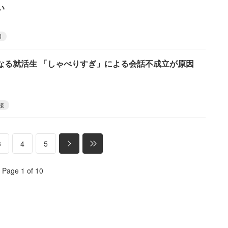
い
用
なる就活生 「しゃべりすぎ」による会話不成立が原因
接
3
4
5
Page 1 of 10