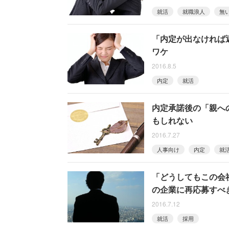
就活
就職浪人
無
「内定が出なければ
ワケ
2016.8.5
内定
就活
内定承諾後の「親へ
もしれない
2016.7.27
人事向け
内定
就
「どうしてもこの会
の企業に再応募すべ
2016.7.12
就活
採用