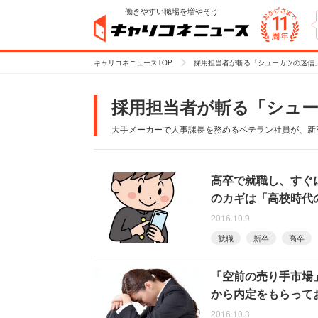
働きやすい職場を増やそう
キャリコネニュースTOP
採用担当者が斬る「シューカツの迷信
採用担当者が斬る「シュ
大手メーカーで人事課長を務めるベテラン社員が、新
高卒で就職し、すぐ
のカギは「高校時代
2016.10.9
就職
新卒
高卒
「空前の売り手市場
から内定をもらって
2016.10.3