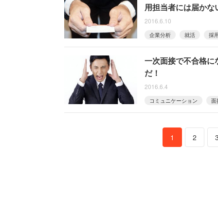
用担当者には届かな
2016.6.10
企業分析
就活
採
一次面接で不合格に
だ！
2016.6.4
コミュニケーション
面
1
2