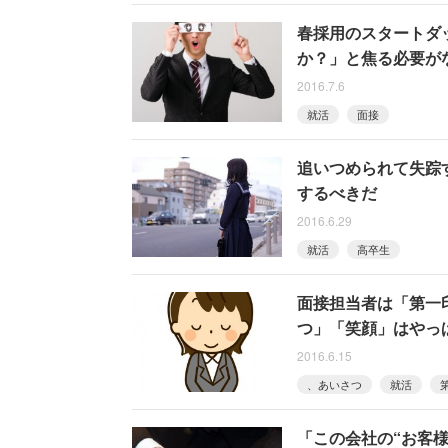
春採用のスタートダ
か？」と焦る必要が
2016.7.6
就活
面接
追いつめられて失踪
するべきだ
2016.6.29
就活
高卒生
面接担当者は「第一
つ」「笑顔」はやっ
2016.6.15
、あいさつ
就活
「この会社の“お客