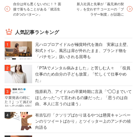
自分は何も悪くないのに！？ 面
新入社員と先輩が「義兄弟の契
接で落ちることがある「就活生
り」を交わす!? コーエーの「ブ
の3つのパターン」
ラザー制度」が話題に
人気記事ランキング
元ハロプロアイドルが極貧時代を激白 実家は土壁、
和式トイレ、風呂は扉が外れたまま、ブランド物を
「パチモン」扱いされる屈辱も
「PTAでメンタル病みました」と苦しむ人々 「役員
仕事のため自分の子ども放置」「忙しくて仕事やめ
た」
指原莉乃、アイドルの卒業時期に言及「“◯◯までいて
ほしかった”って言われるの嫌だった」「思うのは自
由、本人に言うのは違う」
有吉弘行「クソリプばかり送るやつは懸賞キャンペー
ンのリツイートばかり」とツイッター上のアンチの傾
向語る