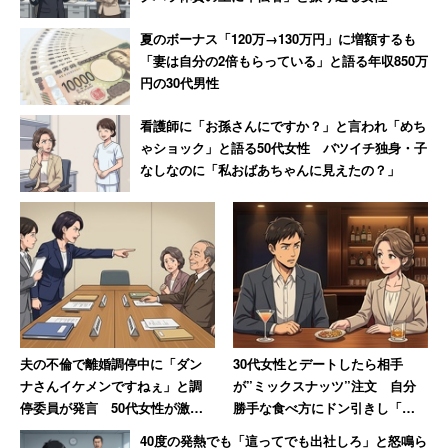
夏のボーナス「120万→130万円」に増額するも
「妻は自分の2倍もらっている」と語る年収850万
円の30代男性
看護師に「お孫さんにですか？」と言われ「めち
ゃショック」と語る50代女性 バツイチ独身・子
なしなのに「私おばあちゃんに見えたの？」
夫の不倫で離婚調停中に「ダン
30代女性とデートしたら相手
ナさんイケメンですねぇ」と調
が”ミックスナッツ”注文 自分
停委員が発言 50代女性が激怒
勝手な食べ方にドン引きし「子
した無神経すぎる一言
供じゃないんだから」と注意し
40度の発熱でも「這ってでも出社しろ」と怒鳴ら