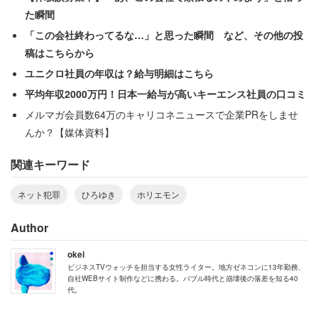
た瞬間
「この会社終わってるな…」と思った瞬間 など、その他の投
稿はこちらから
ユニクロ社員の年収は？給与明細はこちら
平均年収2000万円！日本一給与が高いキーエンス社員の口コミ
メルマガ会員数64万のキャリコネニュースで企業PRをしませ
んか？【媒体資料】
関連キーワード
ネット犯罪
ひろゆき
ホリエモン
Author
okei
ビジネスTVウォッチを担当する女性ライター。地方ゼネコンに13年勤務、
自社WEBサイト制作などに携わる。バブル時代と崩壊後の落差を知る40
代。