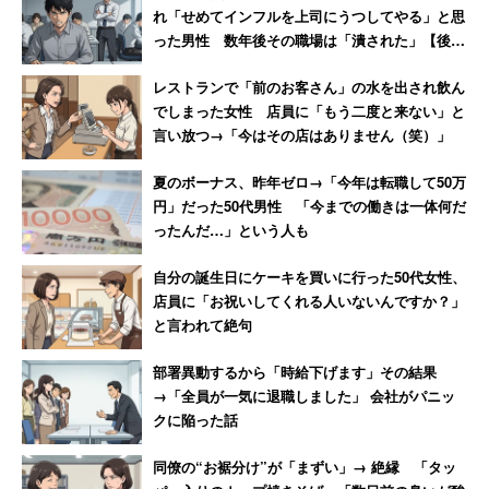
た男性
れ「せめてインフルを上司にうつしてやる」と思
った男性 数年後その職場は「潰された」【後
編】
レストランで「前のお客さん」の水を出され飲ん
でしまった女性 店員に「もう二度と来ない」と
言い放つ→「今はその店はありません（笑）」
夏のボーナス、昨年ゼロ→「今年は転職して50万
円」だった50代男性 「今までの働きは一体何だ
ったんだ…」という人も
自分の誕生日にケーキを買いに行った50代女性、
店員に「お祝いしてくれる人いないんですか？」
と言われて絶句
部署異動するから「時給下げます」その結果
→「全員が一気に退職しました」 会社がパニッ
クに陥った話
同僚の“お裾分け”が「まずい」→ 絶縁 「タッ