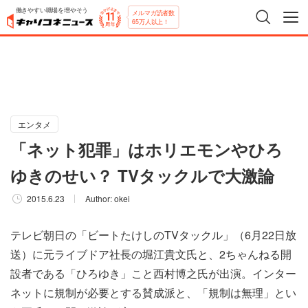
働きやすい職場を増やそう
メルマガ読者数
65万人以上！
エンタメ
「ネット犯罪」はホリエモンやひろ
ゆきのせい？ TVタックルで大激論
2015.6.23
Author:
okei
テレビ朝日の「ビートたけしのTVタックル」（6月22日放
送）に元ライブドア社長の堀江貴文氏と、2ちゃんねる開
設者である「ひろゆき」こと西村博之氏が出演。インター
ネットに規制が必要とする賛成派と、「規制は無理」とい