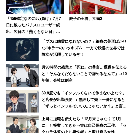
「456確定なのに5万負け」7月7
餃子の王将、江頭2
日に散ったパチスロユーザー続
出、翌日の「熱くもない日」に
10万負けた猛者も
「ブスは幽霊になれないの？」細身の美形ばかり
なJホラーのルッキズム 一方で妖怪の世界では
醜女が活躍しているぞ！
月90時間の残業と「死ね」の暴言…退職を伝える
と「そんなくだらないことで辞めるなんて」→10
年後、会社は倒産
39.8度でも「インフルくらいで休まないよな？」
と店長が出勤強要 → 無理して売上一番になると
「ずっとインフルでいいんじゃないか？」と言わ
れて激怒した男性
上司に退職を伝えたら「12月末じゃなくて1月
に」と提案してきた→実は自己保身の工作、「セ
クハラ体質の上に卑怯者」と振り返る女性