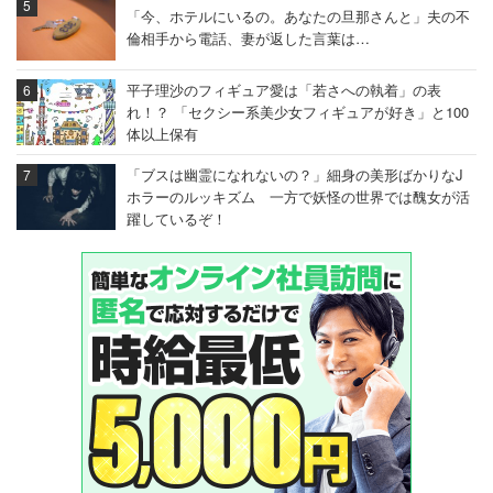
「今、ホテルにいるの。あなたの旦那さんと」夫の不
倫相手から電話、妻が返した言葉は…
平子理沙のフィギュア愛は「若さへの執着」の表
れ！？ 「セクシー系美少女フィギュアが好き」と100
体以上保有
「ブスは幽霊になれないの？」細身の美形ばかりなJ
ホラーのルッキズム 一方で妖怪の世界では醜女が活
躍しているぞ！