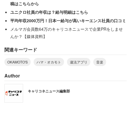
稿はこちらから
ユニクロ社員の年収は？給与明細はこちら
平均年収2000万円！日本一給与が高いキーエンス社員の口コミ
メルマガ会員数64万のキャリコネニュースで企業PRをしませ
んか？【媒体資料】
関連キーワード
OKAMOTO'S
ハマ・オカモト
違法アプリ
音楽
Author
正規版ではなく違法アップロードサイトで音楽を楽しまれ
キャリコネニュース編集部
ると、アーティストとしては損失になる。ネット上でも
「それを普通な事として認識しちゃってるのがこえぇ」な
ど違法アプリの使用を批判する声が相次いだ。