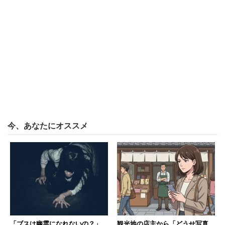
ただ中には、
「そのアプリが違法ってことも、それを使ってる事
が悪い事ってことも分かっていないんでしょうねそ
の子は」
というように、そのアプリが違法だと気づいていないので
はと指摘する人もいた。
今、あなたにオススメ
ちなみに
2017年に行われた調査
によると、10代女子の音
楽の聴き方で多かったのは「YouTubeなどの動画サービス
を利用する」（71.3％）と「無料の音楽ストリーミングサ
ービスを利用する」（51.3％）だった。こうしたサイトで
は公式音源もアップされているが、違法にアップロードさ
れたものも多数ある。
「ブスは幽霊になれないの？」
観光地の店主から「どうせ写真