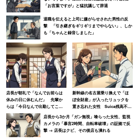
「お言葉ですが」と猛抗議して辞退
「アーティストが必死に作った音楽だから聞く側も
退職を伝えると上司に嫌がらせされた男性の反
撃 「引き継ぎをギリギリまでやらない」、しか
必死に働いたお金で買って聞く。それが筋だと思っ
も「ちゃんと録音しました」
ているのでずっとそうしております」
という意見の方が多数派だ。今後も音楽を楽しみ続けるた
めに「違法アプリで聴いてる＝ダサいっていう風潮がはび
これば良いのに」と思う限りだ。
店長が朝礼で「なんでお前らは
新幹線の名古屋乗り換えで「ほ
そういや、昨日
休みの日に休むんだ」 先輩か
ぼ全財産」が入ったリュックを
インスタグラムで知らない若い子からDMが届き、読
らは「今日なんで出勤してこな
置き忘れた女性 Suica残高不足
いの!?」休日なのに言われた女性
で絶望するも駅員「大丈夫です
むと
店長から3か月「ガン無視」喰らった女性、監視
【前編】
よ」
カメラの「暴言2時間、自転車破壊」の証拠で反
「〇〇(調べたらでてきたが違法の音楽アプリ)に
撃 → 店長はクビ、その後店も潰れる
OKAMOTO'Sが入っていなくて聴きたくても聴けま