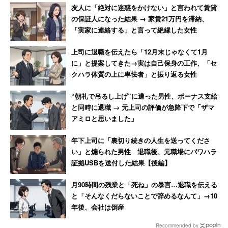
せん。なぜですか？また〇〇(住んでいる土地)来てく
友人に「絶対に迷惑をかけない」と言われて賃貸
ださーい」という内容でした。
の保証人になった結果 → 家賃21万円を滞納、
「実家に連絡する」と言って絶縁した女性
チョベリバ??
上司に退職を伝えたら「12月末じゃなくて1月
に」と提案してきた→実は自己保身の工作、「セ
クハラ体質の上に卑怯者」と振り返る女性
— ハマ・オカモト (@hama_okamoto)
2018年3月23
日
“朝礼で吊るし上げ”に遭った男性、ボーナス支給
と同時に退職 → 元上司の評価が急降下で「ザマ
アミロと思いました」
最近はマジでそんな奴ばかりだよ。
年下上司に「裏切り続きの人生を送ってくださ
ほんともうゲロ吐きそうだぜ。
い」と煽られた男性 退職後、元職場にパワハラ
証拠USBを送付した結果【後編】
— KenKen (@kenken_RIZE)
2018年3月23日
月90時間の残業と「死ね」の暴言…退職を伝える
と「そんなくだらないことで辞めるなんて」→10
年後、会社は倒産
ライブ前に読んじゃってさー
Recommended by