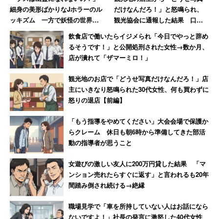
細身の美形ばかりなJホラーのル
だけなんだろ！」と怒鳴られ、
一方、有料で手に入れる「CDを購入する」（40.6％）、
ッキズム 一方で妖怪の世界で
観光協会に通報した結果 口コ
「CDをレンタルする」（33.8％）、「定額音楽ストリー
は醜女が活躍しているぞ！
ミには外国人からの悲痛な声も
飲食店で働いたらイジメられ「今日でやっと辞め
【後編】
ミングサービスを利用する」（16.3％）などは軒並み半数
るそうです！」と公開処刑された女性→数か月、
店が潰れて「ザマーミロ！」
を下回っている。音楽は「お金を使わず無料で楽しむ」と
いう感覚がかなり一般的になっているようだ。
観光地のお店で「どうせ写真だけなんだろ！」店
主にいきなり怒鳴られた30代女性、何も買わずに
怒りの退店【前編】
「アーティストが必死に作った音楽。聴く側
「もう指導をやめてください」大会会場で保護か
も必死に働いたお金で買って聞くのが筋」
らクレーム 休日も朝6時から準備してきた部活
動の指導者が思うこと
また「違法ってわからないのかもしれないのに、（現にな
女遊びの激しい友人に200万円貸した結果 「マ
ぜですか？と言ってますよね）ハマくんのことが大好きな
ンション売れたらすぐに返す」と言われるも20年
ファンの子かもしれないのに、そんな言い方はないと思い
間踏み倒され続ける→絶縁
ます。本人がこれ見たら傷つくと思います」とハマ・オカ
職場見学で「車を所持していない人はお話になら
モトさんを批判する人もいるが、
ないですよ！」社長の発言に激怒した40代女性