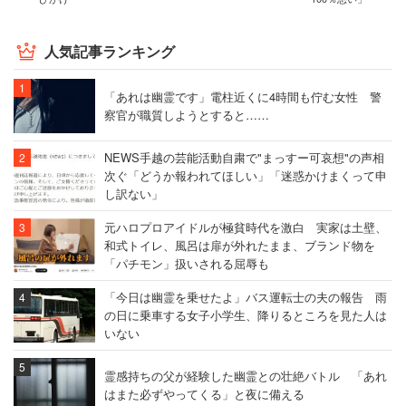
人気記事ランキング
「アーティストが
必死に作った音楽だから
「あれは幽霊です」電柱近くに4時間も佇む女性 警
聞く側も必死に働いたお金で買って聞く。」
察官が職質しようとすると……
それが筋だと思っているので
NEWS手越の芸能活動自粛で"まっすー可哀想"の声相
次ぐ「どうか報われてほしい」「迷惑かけまくって申
ずっとそうしております。
し訳ない」
元ハロプロアイドルが極貧時代を激白 実家は土壁、
— DAICHI@ベース弾き (@daichi_ayachan)
2018年3
和式トイレ、風呂は扉が外れたまま、ブランド物を
月23日
「パチモン」扱いされる屈辱も
「今日は幽霊を乗せたよ」バス運転士の夫の報告 雨
の日に乗車する女子小学生、降りるところを見た人は
いない
違法アプリで聴いてる＝ダサいっていう風潮がはび
これば良いのに??
霊感持ちの父が経験した幽霊との壮絶バトル 「あれ
はまた必ずやってくる」と夜に備える