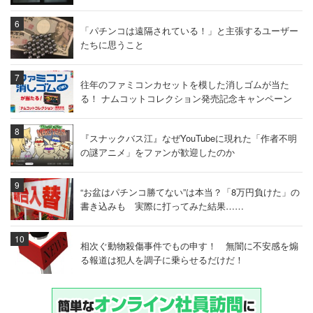
— かんた (@Gunjooooo229)
2018年3月23日
「パチンコは遠隔されている！」と主張するユーザー
たちに思うこと
往年のファミコンカセットを模した消しゴムが当た
る！ ナムコットコレクション発売記念キャンペーン
『スナックバス江』なぜYouTubeに現れた「作者不明
の謎アニメ」をファンが歓迎したのか
“お盆はパチンコ勝てない”は本当？「8万円負けた」の
書き込みも 実際に打ってみた結果……
相次ぐ動物殺傷事件でもの申す！ 無闇に不安感を煽
る報道は犯人を調子に乗らせるだけだ！