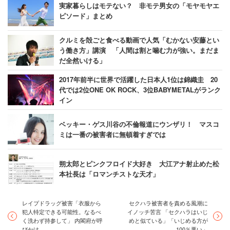
実家暮らしはモテない？ 非モテ男女の「モヤモヤエ
変わってくれたら嬉しいですね！ていうかどんどん
ピソード」まとめ
言っちゃって言っちゃって！！！
クルミを殻ごと食べる動画で人気「むかない安藤とい
う働き方」講演 「人間は割と噛む力が強い。まだま
— みくりは0429カミコベ２日目 (@1028_key_bbb)
だ全然いける」
2018年3月24日
2017年前半に世界で活躍した日本人1位は錦織圭 20
代では2位ONE OK ROCK、3位BABYMETALがランク
イン
ハマくんの気持ちわかりますが読んで思ったこと言
ベッキー・ゲス川谷の不倫報道にウンザリ！ マスコ
わせて下さい。違法ってわからないのかもしれない
ミは一番の被害者に無頓着すぎでは
のに、（現になぜですか？と言ってますよね）ハマ
くんのことが大好きなファンの子かもしれないの
朔太郎とピンクフロイド大好き 大江アナ射止めた松
に、そんな言い方はないと思います。本人がこれ見
本社長は「ロマンチストな天才」
たら傷つくと思います。
レイプドラッグ被害「衣服から
セクハラ被害者を責める風潮に
犯人特定できる可能性。なるべ
イノッチ苦言 「セクハラはいじ
— 春菜♪ (@yuichan_haru_87)
2018年3月23日
く洗わず持参して」 内閣府が呼
めと似ている」「いじめる方が
びかけ
100％悪い」