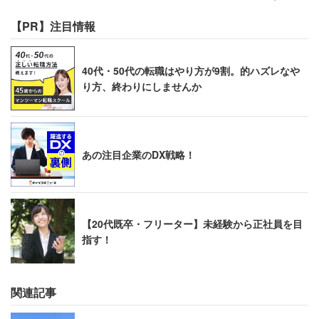
気に病んだよー
【PR】注目情報
頑張って忘れたけどさー
40代・50代の転職はやり方が9割。的ハズレなや
— ハマ・オカモト (@hama_okamoto)
2018年3月23
り方、終わりにしませんか
日
それを普通な事として認識しちゃってるのがこえぇ
あの注目企業のDX戦略！
ほんと違法アップロードはろくでもない
— Layla (@Layla_keysy)
2018年3月23日
【20代既卒・フリーター】未経験から正社員を目
指す！
そのアプリが違法ってことも、それを使ってる事が
関連記事
悪い事ってことも分かっていないんでしょうねその
子は。ハマさんが呟いて下さったことで、少しでも