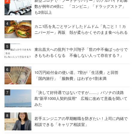
新型コロナで「フードデリバリー」のアルバイト応募
数が例年の4倍に 「コンビニ」「ドラッグストア」
も2倍以上
カニ1匹を丸ごとサンドしたドムドム「丸ごと！！カ
ニバーガー」再販 殻が柔らかくそのまま食べられる
東出昌大への批判？中川翔子「世の中不倫ばっかりで
きもちわるくなる 不倫しない人って存在する？」
10万円給付金の使い道、7割が「生活費」と回答
「国内旅行」「服飾費」はわずか1割未満
「決して好待遇ではないですが……」パソナの淡路
島"新卒1000人契約採用" 広報に改めて意義を聞いて
みた
若手エンジニアの早期離職を防ぎたい！上司に内緒で
相談できる「キャリア相談室」