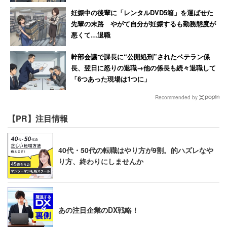
が現れることはなかった。
妊娠中の後輩に「レンタルDVD5箱」を運ばせた
先輩の末路 やがて自分が妊娠するも勤務態度が
父自身の体験はここでおしまいなのだが、実はこの話、後
悪くて…退職
から「つながっていた」ことを知ることになる。
幹部会議で課長に“公開処刑”されたベテラン係
長、翌日に怒りの退職→他の係長も続々退職して
後編に続く。
「6つあった現場は1つに」
Recommended by
※キャリコネニュースでは、“夏の怪談特集”として読者の
【PR】注目情報
皆様の
心霊体験エピソード
を募集しています。投稿はこち
らから→
https://questant.jp/q/R4NYUZ9W
40代・50代の転職はやり方が9割。的ハズレなや
り方、終わりにしませんか
あの注目企業のDX戦略！