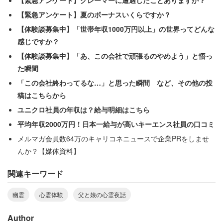
ェ～！！！」という断末魔のような叫びで目が覚めた。驚
【緊急アンケート】夏のボーナスいくらですか？
いて飛び起きると、深夜なのに目の前の窓が真っ赤になっ
【体験談募集中】「世帯年収1000万円以上」の世界ってどんな
ている。
感じですか？
【体験談募集中】「あ、この会社で頑張るのやめよう」と悟っ
「火事か？」と思い窓を開けると、家から100メートルほ
た瞬間
ど離れたところにある土手側の家と、竹やぶが煌々と燃え
「この会社終わってるな…」と思った瞬間 など、その他の投
ていた。火の手の近くに親戚の家もあったため、確かめる
稿はこちらから
ために父は現場に向かった。
ユニクロ社員の年収は？給与明細はこちら
平均年収2000万円！日本一給与が高いキーエンス社員の口コミ
親戚の家は無事だったが、現場は猛炎に包まれ、深夜にも
メルマガ会員数64万のキャリコネニュースで企業PRをしませ
かかわらず近所の人が集まってきていた。父は顔見知りの
んか？【媒体資料】
近所の人に、「さっき悲鳴が聞こえたよね？」と聞いた
関連キーワード
が、誰も聞いていないという。
幽霊
心霊体験
父と娘の心霊夜話
竹やぶがボンッ、ボンッと音を立てて燃えている中、また
断末魔が響いた。父は「ほら！」と言ったが、やはりみん
Author