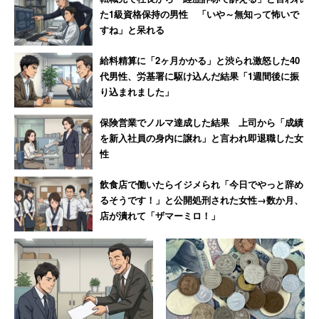
た1級資格保持の男性 「いや～無知って怖いで
両親を呼ぼうにも声が出ない。そのまま父は意識を失い、
すね」と呆れる
目が覚めると朝だった。不気味な体験に全身じっとり汗を
かいていた父は、階下の浴室へ向かった。
給料精算に「2ヶ月かかる」と渋られ激怒した40
代男性、労基署に駆け込んだ結果「1週間後に振
り込まれました」
鏡を観ると、首に赤い輪っかのような跡がクッキリとつい
ていた。父は「夢じゃなかったのか…」と驚き、確信し
保険営業でノルマ達成した結果 上司から「成績
を新入社員の身内に譲れ」と言われ即退職した女
た。「あれはまた必ずやって来る」と。
性
飲食店で働いたらイジメられ「今日でやっと辞め
「今度あれが来たら戦ってやる」と、対峙を
るそうです！」と公開処刑された女性→数か月、
店が潰れて「ザマーミロ！」
決意
幼い頃から霊感の強かった父は、20歳になる頃には心霊現
象に強いお寺や神社などの関係者と親しくなっていた。心
霊的な問題から身を守る術も身につけていたし、柔術有段