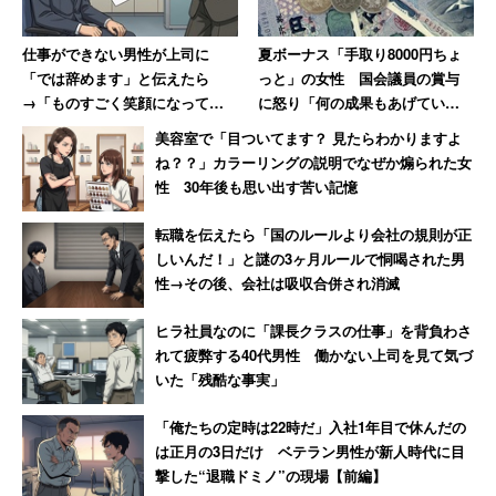
者でもある。
仕事ができない男性が上司に
夏ボーナス「手取り8000円ちょ
父はあるお寺の和尚さんからもらった「不動明王の数珠」
「では辞めます」と伝えたら
っと」の女性 国会議員の賞与
をお守りとして持っていた。まだ若く自分の力に自信があ
→「ものすごく笑顔になって、
に怒り「何の成果もあげていな
その場で退職届を書かされまし
いのに、なんなら寝ているの
った父は、「今度あれが来たら戦ってやる」と、対峙を決
美容室で「目ついてます？ 見たらわかりますよ
た」
に」
意したのだった。
ね？？」カラーリングの説明でなぜか煽られた女
性 30年後も思い出す苦い記憶
その日から毎晩不動明王の数珠を首にかけて眠り、1週間
転職を伝えたら「国のルールより会社の規則が正
後の夜。その焼けただれたおばあさんが部屋に入ってき
しいんだ！」と謎の3ヶ月ルールで恫喝された男
性→その後、会社は吸収合併され消滅
た。数珠を持っていたからか、その時は金縛りにならなか
った。
ヒラ社員なのに「課長クラスの仕事」を背負わさ
れて疲弊する40代男性 働かない上司を見て気づ
いた「残酷な事実」
すぐに手に数珠を持って、気合を入れながらおばあさんに
向けて九字を切った。九字は護身法で、筆者も小学生の頃
「俺たちの定時は22時だ」入社1年目で休んだの
に父から教えてもらった。するとおばあさんは後ずさり、
は正月の3日だけ ベテラン男性が新人時代に目
窓の方から消えていった。以来、父の前にそのおばあさん
撃した“退職ドミノ”の現場【前編】