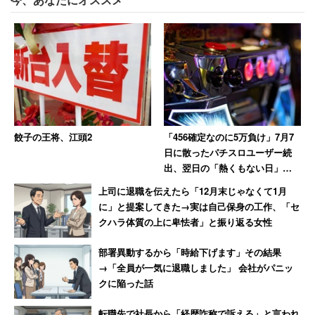
から眠りについていた時のこと。父が寝ているベッドの、
頭側にあるドアがスーっと開き、何かが入ってきたとい
う。それはベッドの側に立ち、父を見下ろしている。
瞬間、父は体が動かなくなり、声が出なくなった。”そ
れ”は焼け焦げた衣類を身にまとい、髪の毛はヂリヂリに
焦げ、顔が焼けただれた老婆だ。あの火事で亡くなった妻
餃子の王将、江頭2
「456確定なのに5万負け」7月7
日に散ったパチスロユーザー続
だと分かった。肌や服がプスプスと音をたて、焦げた臭い
出、翌日の「熱くもない日」に
が鼻に伝わる。
10万負けた猛者も
上司に退職を伝えたら「12月末じゃなくて1月
に」と提案してきた→実は自己保身の工作、「セ
もがいても動けず、声も出ない。すると突然、ベッドの側
クハラ体質の上に卑怯者」と振り返る女性
にいたおばあさんは父の視界から消えた。同時に、今度は
部署異動するから「時給下げます」その結果
布団の中で、お腹の上にズシッと重みを感じる。胸のあた
→「全員が一気に退職しました」 会社がパニッ
りから、焼けた両手が出てきて、父の首を絞めた。
クに陥った話
必死にもがいて抵抗しようとするが体が動かない。階下の
転職先で社長から「経歴詐称で訴える」と言われ