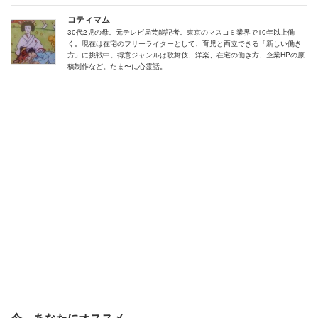
な聞こえないと言う。
コティマム
30代2児の母。元テレビ局芸能記者。東京のマスコミ業界で10年以上働
く。現在は在宅のフリーライターとして、育児と両立できる「新しい働き
それから消防車やパトカーが到着し消火活動を始めたが、
方」に挑戦中。得意ジャンルは歌舞伎、洋楽、在宅の働き方、企業HPの原
稿制作など。たま〜に心霊話。
竹やぶの隣の家は全焼だった。父が家に戻ると午前3時。
両親（筆者の祖父母）も目を覚ましていて、近所で火事が
あったことを伝えてまた眠った。
翌日、昨夜の火事は年配の夫婦が暮らす家で起こり、妻が
亡くなったことを知ったという。夫は2階の窓から飛び降
りて、怪我はしたものの命は無事だった。
目の前に、皮膚は焼けただれ髪はヂリヂリの
老婆が
それから1か月ほどした、ある夜。父がレコードを聴きな
今、あなたにオススメ