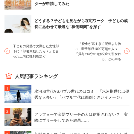
ターが申請してみた
どうする？子どもを見ながら在宅ワーク 子どもの成
長にあわせて最適な”稼働時間”を探す
「税金が高すぎて泥棒より怖
子どもの発熱で欠勤した女性部
い」世帯年収1000万超の人々
下に「部署異動したら？」と言
「賞与の3分の1は税金で引かれ
った上司に批判相次ぐ
る」との声も
人気記事ランキング
氷河期世代VSバブル世代の口コミ 「氷河期世代は優
秀な人多い」「バブル世代は面倒くさいイメージ」
アラフォーで金髪ブリーチの人は信用されない？ 実
際にブリーチしてみた結果……