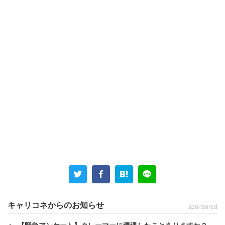
これは70歳近い父が20歳の頃の話。父は独身で実家に住
んでいた。田舎にあった父の実家は川と海に囲まれた三角
州の中にある。三角州の川沿いは土手になっていて、今で
こそ家がたくさん建っているが、父が若い頃はまだ田んぼ
や竹やぶが多かった。
キャリコネからのお知らせ
sponsored
ある夜、実家2階の自室で寝ていた父は、「ギィィエェェ
【緊急アンケート】クレーマーに遭遇したことありますか？