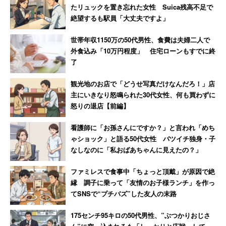
神経」感じた男性
たリュックを置き忘れた女性 Suica残高不足で
絶望するも駅員「大丈夫ですよ」
世帯年収1150万の50代男性、食費は夫婦二人で
外食込み「10万円程度」 住宅ローンもすでに終
了
観光地のお店で「どうせ写真だけなんだろ！」店
主にいきなり怒鳴られた30代女性、何も買わずに
怒りの退店【前編】
看護師に「お孫さんにですか？」と言われ「めち
ゃショック」と語る50代女性 バツイチ独身・子
なしなのに「私おばあちゃんに見えたの？」
ファミレスで食事中「ちょっと頂戴」が原因で絶
縁 調子に乗って「友情のお子様ランチ」を作っ
てSNSで“プチバズ”した友人の末路
175センチ95キロの50代男性、”ぶつかりおじさ