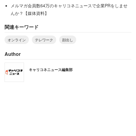
メルマガ会員数64万のキャリコネニュースで企業PRをしませ
さらに、出社をしていた頃よりも上司からの言動に「スト
んか？【媒体資料】
レスを感じることが増えた」という20代は48.2％。オンラ
関連キーワード
イン上でのコミュニケーションで、上司に気を付けてほし
い点としては、
オンライン
テレワーク
顔出し
Author
「オンラインの用語などを説明しなければいけない
ので勉強していてほしい」（28歳）
キャリコネニュース編集部
「オンライン飲み会の必要性。お酒は特別好きとい
うわけではないから。わざわざ買いに行くのも面
倒」（25歳）
「文面からでは、口調などが伝わらないので、優し
い言葉掛けをしてほしい」（23歳）
「オンライン会議のときにあまり後ろの部屋を眺め
回さないでほしい」（31歳）