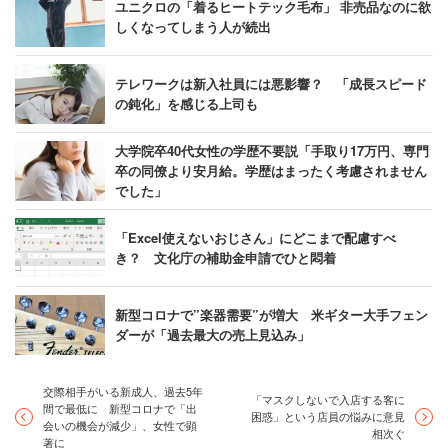
ユニクロの「着るヒートテック毛布」 非売品なのに欲
しくなってしまう人が続出
テレワークは新入社員には悪影響？ 「成長スピード
の鈍化」を感じる上司も
大学院卒40代女性の学歴不要説「手取り17万円、専門
卒の同僚より安月給。学歴はまったく考慮されません
でした」
「Excel使えないおじさん」にどこまで配慮すべ
き？ 文化庁の補助金申請でひと悶着
新型コロナで”楽器需要”が増大 米ギター大手フェン
ダーが「過去最大の売上見込み」
交際相手がいる新成人、過去5年
「マスクしないで入店する客に
間で最低に 新型コロナで「出
困惑」という店員の悩みに意見
会いの機会が減少」、女性で顕
相次ぐ
著に