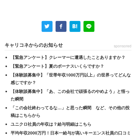
上司がテレワーク中の会議で顔出しすることを強要するこ
とについては、20代の55.0％は「パワハラに該当する」と
回答。50代は35.7％で、こちらも約20ポイントの差がつ
いた。
また、チャット上で「サボらず、きちんと仕事をしている
キャリコネからのお知らせ
sponsored
のか」と言うことについても、20代の6割が「パワハラに
【緊急アンケート】クレーマーに遭遇したことありますか？
該当する」と回答し、世代間でギャップがみられた。回答
【緊急アンケート】夏のボーナスいくらですか？
者からは、
【体験談募集中】「世帯年収1000万円以上」の世界ってどんな
感じですか？
「オンラインだとさぼっているのでは、と思われる
【体験談募集中】「あ、この会社で頑張るのやめよう」と悟っ
た瞬間
表現があるので、言葉には注意いただきたい」（36
「この会社終わってるな…」と思った瞬間 など、その他の投
歳）
稿はこちらから
ユニクロ社員の年収は？給与明細はこちら
といった声も寄せられている。
平均年収2000万円！日本一給与が高いキーエンス社員の口コミ