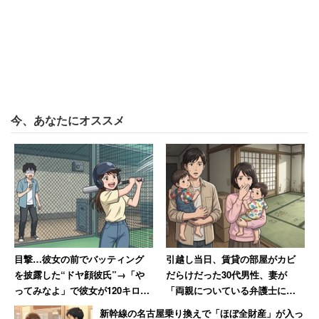
といった声が挙がった。中には「遠隔での説教は勘弁して
ほしい」という人もいた。
今、あなたにオススメ
目撃…彼女の前でバッティング
引越し当日、賃貸の部屋がカビ
を披露した“ドヤ顔彼氏”→「や
だらけだった30代男性、妻が
ってみなよ」で彼女が120キロを
「両親についている弁護士に相
打ちまくる展開に「天性の運動
談しますね」と反撃した結果
新幹線の名古屋乗り換えで「ほぼ全財産」が入っ