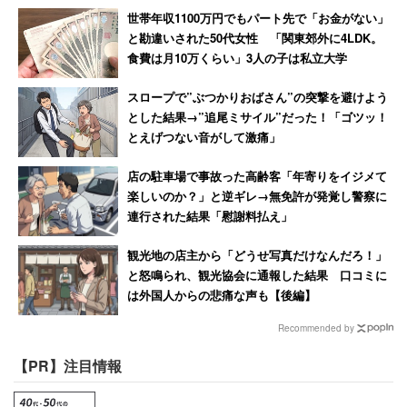
世帯年収1100万円でもパート先で「お金がない」
と勘違いされた50代女性 「関東郊外に4LDK。
食費は月10万くらい」3人の子は私立大学
スロープで”ぶつかりおばさん”の突撃を避けよう
とした結果→”追尾ミサイル”だった！「ゴツッ！
とえげつない音がして激痛」
店の駐車場で事故った高齢客「年寄りをイジメて
楽しいのか？」と逆ギレ→無免許が発覚し警察に
連行された結果「慰謝料払え」
観光地の店主から「どうせ写真だけなんだろ！」
と怒鳴られ、観光協会に通報した結果 口コミに
は外国人からの悲痛な声も【後編】
Recommended by
【PR】注目情報