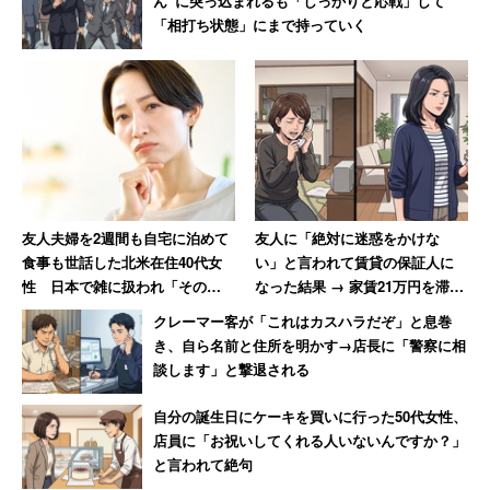
ん”に突っ込まれるも「しっかりと応戦」して
「相打ち状態」にまで持っていく
友人夫婦を2週間も自宅に泊めて
友人に「絶対に迷惑をかけな
食事も世話した北米在住40代女
い」と言われて賃貸の保証人に
性 日本で雑に扱われ「その後
なった結果 → 家賃21万円を滞
は一切関わっていません」と絶
納、「実家に連絡する」と言っ
クレーマー客が「これはカスハラだぞ」と息巻
縁
て絶縁した女性
き、自ら名前と住所を明かす→店長に「警察に相
談します」と撃退される
自分の誕生日にケーキを買いに行った50代女性、
店員に「お祝いしてくれる人いないんですか？」
と言われて絶句