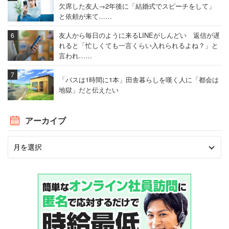
欠席した友人→2年後に「結婚式でスピーチをして」
と依頼が来て……
友人から毎日のように来るLINEがしんどい 返信が遅
れると「忙しくても一言くらい入れられるよね？」と
言われ……
「バスは1時間に1本」田舎暮らしを嘆く人に「都会は
地獄」だと伝えたい
アーカイブ