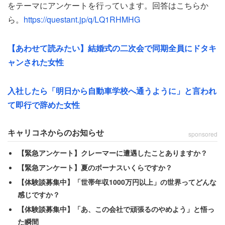
にも便利使いされたようだ。女性の連絡先を知らないた
をテーマにアンケートを行っています。回答はこちらか
め、なんと女性の勤務する会社に電話をかけてきたとい
ら。
https://questant.jp/q/LQ1RHMHG
う。
【あわせて読みたい】結婚式の二次会で同期全員にドタキ
「会社に電話掛けてきて『スーツケース貸して』と言われ
ャンされた女性
た。海外行ったことないし持っていないと断ったら『会社
の人に借りてくれ』と言われた。私の会社は人数が多いか
入社したら「明日から自動車学校へ通うように」と言われ
ら『誰か持っている人ぐらいいるだろう？』と」
て即行で辞めた女性
女性は友人の友達の頼み事を「勿論断った」が、2、3年間
キャリコネからのお知らせ
sponsored
でこうしたことが数えきれないほどあり、
【緊急アンケート】クレーマーに遭遇したことありますか？
【緊急アンケート】夏のボーナスいくらですか？
「何もかもが嫌になり過ぎて、まとめて縁切りした」
【体験談募集中】「世帯年収1000万円以上」の世界ってどんな
感じですか？
と綴った。問題の友人たちと一斉に縁を切って、さぞすっ
【体験談募集中】「あ、この会社で頑張るのやめよう」と悟っ
きりしたことだろう。
た瞬間