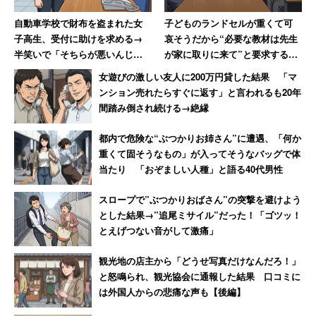
自動車学校で財布を盗まれた女
子どものランドセルが重くて可
子高生、受付に助けを求める→
哀そうだから“必要な教材は先生
半笑いで「そちらが悪いんじゃ
が家に取りに来て”と要求する保
ないですか？」 ある女性の悔し
護者 担任が断ると校長室まで
女遊びの激しい友人に200万円貸した結果 「マ
かった記憶
乗り込む事態に
ンション売れたらすぐに返す」と言われるも20年
間踏み倒され続ける→絶縁
都内で危険な“ぶつかりお姉さん”に遭遇、「何か
重くて固そうなもの」が入ってそうなバッグで体
当たり 「おぞましい人種」と語る40代男性
スロープで”ぶつかりおばさん”の突撃を避けよう
とした結果→”追尾ミサイル”だった！「ゴツッ！
とえげつない音がして激痛」
観光地の店主から「どうせ写真だけなんだろ！」
と怒鳴られ、観光協会に通報した結果 口コミに
は外国人からの悲痛な声も【後編】