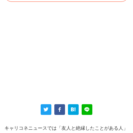
友人の姉について、女性はこう書いている。
「その友人の姉は何故か私を足代わりにしていて、30分先
の駅に車で迎えに行かされたこともある」
友人姉妹は女性を何だと思っているのだろう。友人の友達
キャリコネニュースでは「友人と絶縁したことがある人」