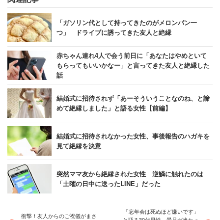
「ガソリン代として持ってきたのがメロンパン一
つ」 ドライブに誘ってきた友人と絶縁
赤ちゃん連れ4人で会う前日に「あなたはやめといて
もらってもいいかなー」と言ってきた友人と絶縁した
話
結婚式に招待されず「あーそういうことなのね、と諦
めて絶縁しました」と語る女性【前編】
結婚式に招待されなかった女性、事後報告のハガキを
見て絶縁を決意
突然ママ友から絶縁された女性 逆鱗に触れたのは
「土曜の日中に送ったLINE」だった
「忘年会は死ぬほど嫌いです」
​​衝撃！友人からのご祝儀がまさ
と語る30代男性 景品が当たっ