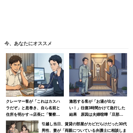
うに、声を掛けて外出していました」（50代女性）
「椅子が犬の分もあり、座らせて家族団欒してい
る」（20代男性）
「散歩しているときにどっちの道に行きたいか話し
かけたり、通るのに邪魔な位置にいるときには言葉
で説得しようと試みたりしている」（20代女性）
今、あなたにオススメ
などの回答が寄せられた。
クレーマー客が「これはカスハ
激怒する客が「お湯が出な
ラだぞ」と息巻き、自ら名前と
い！」往復3時間かけて急行した
住所を明かす→店長に「警察に
結果 原因は夫婦喧嘩「旦那が
相談します」と撃退される
入浴中に奥さんがスイッチを切
引越し当日、賃貸の部屋がカビだらけだった30代
っただけ」
男性、妻が「両親についている弁護士に相談しま