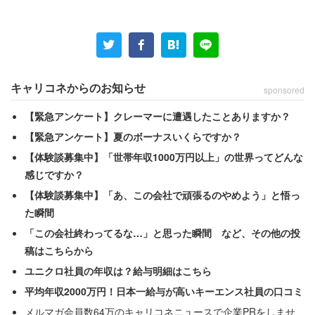
っている・いた」（56.5％）と表現する人が最多。次いで
「暮らしている・いた」（26.6％）、「相手によって暮ら
すと飼うを使い分けている・いた」（16.9％）となった。
「相手によって暮らすと飼うを使い分けている・いた」と
キャリコネからのお知らせ
sponsored
回答した人は、
【緊急アンケート】クレーマーに遭遇したことありますか？
【緊急アンケート】夏のボーナスいくらですか？
「伝える相手が不快に思わないように、相手の性
【体験談募集中】「世帯年収1000万円以上」の世界ってどんな
格・立場を考えて使い分けている。理屈屋の人や公
感じですか？
の場では「飼う」を使い、感情を重視している人や
【体験談募集中】「あ、この会社で頑張るのやめよう」と悟っ
た瞬間
プライベートでは「暮らす」を使う」（20代男性）
「この会社終わってるな…」と思った瞬間 など、その他の投
「親しい相手や気安い間柄だと暮らしてた、住んで
稿はこちらから
た、というかんじだが、日本はまだまだペット先進
ユニクロ社員の年収は？給与明細はこちら
国ではないので人間のように言いづらい場面も多々
平均年収2000万円！日本一給与が高いキーエンス社員の口コミ
ある」（20代女性）
メルマガ会員数64万のキャリコネニュースで企業PRをしませ