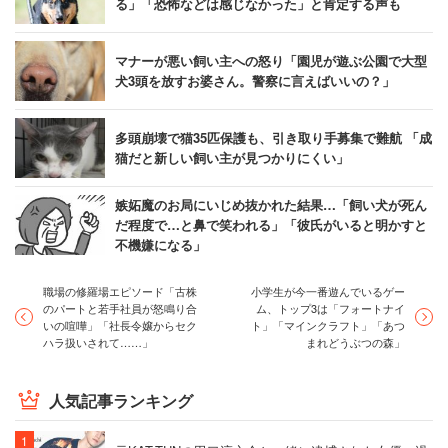
る」「恐怖などは感じなかった」と肯定する声も
マナーが悪い飼い主への怒り「園児が遊ぶ公園で大型
犬3頭を放すお婆さん。警察に言えばいいの？」
多頭崩壊で猫35匹保護も、引き取り手募集で難航 「成
猫だと新しい飼い主が見つかりにくい」
嫉妬魔のお局にいじめ抜かれた結果…「飼い犬が死ん
だ程度で…と鼻で笑われる」「彼氏がいると明かすと
不機嫌になる」
職場の修羅場エピソード「古株
小学生が今一番遊んでいるゲー
のパートと若手社員が怒鳴り合
ム、トップ3は「フォートナイ
いの喧嘩」「社長令嬢からセク
ト」「マインクラフト」「あつ
ハラ扱いされて……」
まれどうぶつの森」
人気記事ランキング