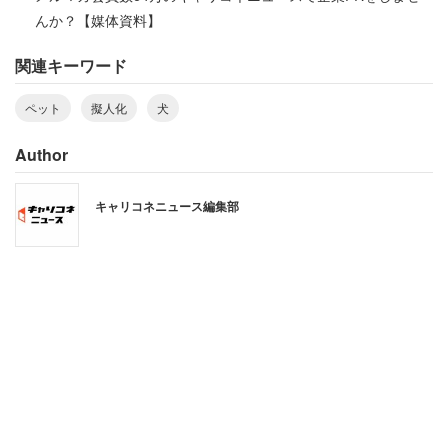
んか？【媒体資料】
などの声が寄せられた。
関連キーワード
また、愛犬のごはんの表現については「ごはん」
ペット
擬人化
犬
（74.6％）が最多で、次いで「ドッグフード（フード）」
（12.1％）、「エサ」（9.3％）だった。
Author
キャリコネニュース編集部
愛犬自身の表現について「うちの子」（35.5％）が1位。2
位以降は「わんこ」（21.4％）、「犬（いぬ、イヌ）」
（21.0％）だった。
犬を擬人化していると自分で思う人は52.0％。回答者から
は、
「外出時、『留守番頼むで』と人に頼むのと同じよ