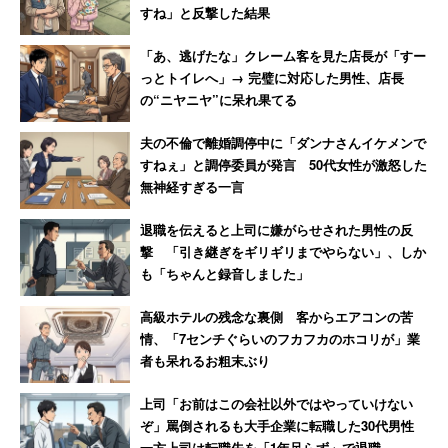
すね」と反撃した結果
「あ、逃げたな」クレーム客を見た店長が「すー
っとトイレへ」→ 完璧に対応した男性、店長
の“ニヤニヤ”に呆れ果てる
夫の不倫で離婚調停中に「ダンナさんイケメンで
すねぇ」と調停委員が発言 50代女性が激怒した
無神経すぎる一言
退職を伝えると上司に嫌がらせされた男性の反
撃 「引き継ぎをギリギリまでやらない」、しか
も「ちゃんと録音しました」
高級ホテルの残念な裏側 客からエアコンの苦
情、「7センチぐらいのフカフカのホコリが」業
者も呆れるお粗末ぶり
上司「お前はこの会社以外ではやっていけない
ぞ」罵倒されるも大手企業に転職した30代男性
一方上司は転職先を「1年足らず」で退職