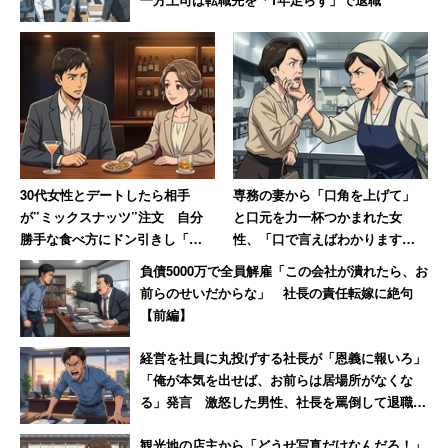
30代女性とデートしたら相手
専務の妻から「口角を上げて」
が”ミックスナッツ”注文 自分
と口元を力一杯つかまれた女
勝手な食べ方にドン引きし「子
性、「口で言えばわかります
供じゃないんだから」と注意し
よ！」と顎をつかみ返し反撃 →
負債5000万で全員解雇「この会社が潰れたら、お
た男性
即行退職
前らのせいだからな」 社長の責任転嫁に絶句
【前編】
経営を社員に丸投げする社長が「恩義に報いろ」
「俺が本気を出せば、お前らは居場所がなくな
る」発言 激怒した男性、社長を罵倒して退職
【後編】
観光地の店主から「どうせ写真だけなんだろ！」