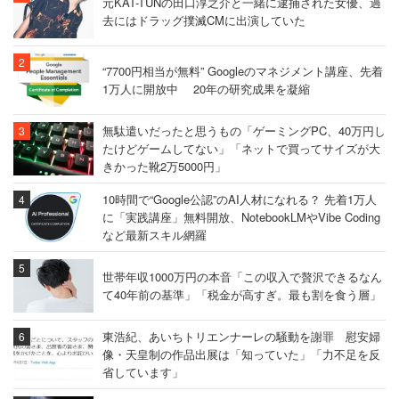
元KAT-TUNの田口淳之介と一緒に逮捕された女優、過
去にはドラッグ撲滅CMに出演していた
“7700円相当が無料” Googleのマネジメント講座、先着
1万人に開放中 20年の研究成果を凝縮
無駄遣いだったと思うもの「ゲーミングPC、40万円し
たけどゲームしてない」「ネットで買ってサイズが大
きかった靴2万5000円」
10時間で“Google公認”のAI人材になれる？ 先着1万人
に「実践講座」無料開放、NotebookLMやVibe Coding
など最新スキル網羅
世帯年収1000万円の本音「この収入で贅沢できるなん
て40年前の基準」「税金が高すぎ。最も割を食う層」
東浩紀、あいちトリエンナーレの騒動を謝罪 慰安婦
像・天皇制の作品出展は「知っていた」「力不足を反
省しています」