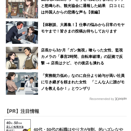
と怒鳴られ、観光協会に通報した結果 口コミに
は外国人からの悲痛な声も【後編】
【体験談、大募集！】仕事の悩みから日常のモヤ
モヤまで！皆さまの投稿お待ちしております
店長から3か月「ガン無視」喰らった女性、監視
カメラの「暴言2時間、自転車破壊」の証拠で反
撃 → 店長はクビ、その後店も潰れる
「実務能力低め」なのに自分より給与が高い社員
に引き継ぎを頼まれた女性 「こんな人に誰がモ
ノを教えるか！」とウンザリ
Recommended by
【PR】注目情報
40代・50代の転職はやり方が9割。的ハズレなや