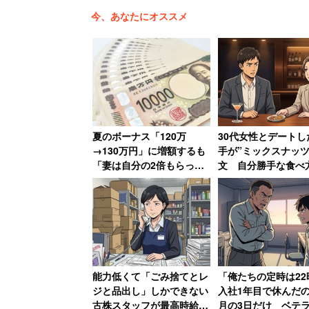
今、あなたにオススメ
番組では、受動喫煙対策についての調査
機構が昨年11月、20歳以上の男女100
さに関係なく全面禁煙とすべきだ」と回答
夏のボーナス「120万
30代女性とデートし
次いで、「広さによって禁煙、一部禁煙（
→130万円」に増額するも
手が”ミックスナッツ
関係なく全面喫煙とすべきだ」が6.3％だ
「妻は自分の2倍もらって
文 自分勝手な食べ
いる」と語る年収850万円
ン引きし「子供じゃ
の30代男性
だから」と注意した
マツコさんはこの調査結果に対して、た
「オーナーが『うちは（禁煙に
能力低くて「ごみ捨てとレ
「俺たちの定時は22
は認めるべきだ」
ジと品出し」しかできない
入社1年目で休んだ
古株スタッフが最高時給
月の3日だけ ベテ
「子どもが来るようなファミリ