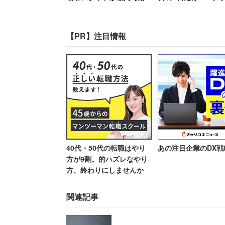
1200円で絶望、時給が25
性が新人時代に目撃
けど、そうじゃない店も残して
円低い女性のやる気は消滅
た“退職ドミノ”の現
編】
【PR】注目情報
司会のふかわりょうさんが全面禁煙のク
「それは邪道ね」と一蹴。「レストラン
ンならバースペースくらいは用意してお
どんなくなっていってしまう気がする」
40代・50代の転職はやり
あの注目企業のDX戦
「喫煙者だって食べなが
方が9割。的ハズレなやり
方、終わりにしませんか
と反発する声も
関連記事
マツコさんの発言はネットでも話題とな