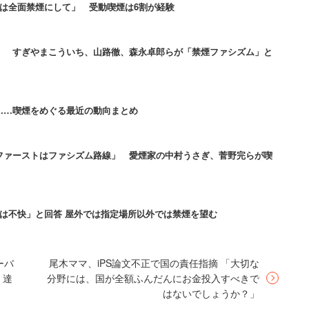
は全面禁煙にして」 受動喫煙は6割が経験
は完全喫煙スペース、普通の飲食店は完全分煙に
」 すぎやまこういち、山路徹、森永卓郎らが「禁煙ファシズム」と
……喫煙をめぐる最近の動向まとめ
の被害をなくすためには、店内で分煙をするか、店ご
煙にする必要はない。
ファーストはファシズム路線」 愛煙家の中村うさぎ、菅野完らが喫
れるときついよな」という指摘もあった。個人経営の
者の客足が遠のき、経営が圧迫される恐れがあるから
は不快」と回答 屋外では指定場所以外では禁煙を望む
ーバ
尾木ママ、iPS論文不正で国の責任指摘 「大切な
そも食べ物食ってる時にくっさいタバコの臭い嗅がせ
」達
分野には、国が全額ふんだんにお金投入すべきで
食べながらタバコ吸わないんでしょ？」といった反発
はないでしょうか？」