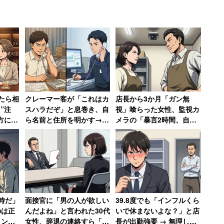
結果を報じた、毎日新聞の記事を紹介。日本医療政策
0人に受動喫煙対策について聞いたところ、「飲食店の広
した人の割合が49.9%で最も多かったという。
たら相
クレーマー客が「これはカ
店長から3か月「ガン無
喫煙）、喫煙と分けるべきだ」が33.5%、「広さに
”注
スハラだぞ」と息巻き、自
視」喰らった女性、監視カ
った。
方にド
ら名前と住所を明かす→店
メラの「暴言2時間、自転
ないん
長に「警察に相談します」
車破壊」の証拠で反撃 →
男性
と撃退される
店長はクビ、その後店も潰
ばこを吸える店があってもいいと主張。
れる
）しないですよ』という店があったとしてもそれ
時だ」
面接官に「男の人が欲しい
39.8度でも「インフルくら
のは正
んだよね」と言われた30代
いで休まないよな？」と店
ラン男
女性、辞退の連絡すら「電
長が出勤強要 → 無理して
ーレストランのような店ならしょうがないよ。だ