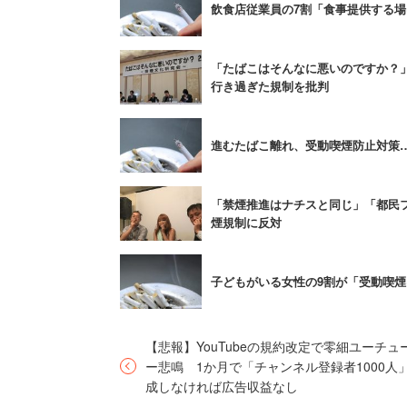
飲食店従業員の7割「食事提供する場
「シガーバーや『喫茶店』とか
「たばこはそんなに悪いのですか？
してくれりゃいいよ」
行き過ぎた規制を批判
進むたばこ離れ、受動喫煙防止対策
といった賛同の声が相次いだ。受動喫煙
とに分ければ事足りる。飲食店を完全禁
「禁煙推進はナチスと同じ」「都民
煙規制に反対
「個人経営の居酒屋とかは全面禁煙にさ
喫茶店や居酒屋で禁煙にされると、喫煙
子どもがいる女性の9割が「受動喫煙
だ。
【悲報】YouTubeの規約改定で零細ユーチュ
一方、全面禁煙を望む人からは、「そも
ー悲鳴 1か月で「チャンネル登録者1000人
るんじゃねえよって思う。喫煙者だって
成しなければ広告収益なし