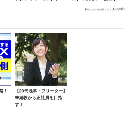
し
話するお金と時間ももった
売上一番になると「ずっと
おこうよ」
Recommended by
場【前
いなかった」
インフルでいいんじゃない
か？」と言われて激怒した
男性
ラブイベントをやっていると話すと、マツコさんは、
でも家族向けなら全面禁煙でいい。でも高級レストラ
いて、喫煙できるようにしないと、大事なものがどん
と改めて分煙を主張した。
略！
【20代既卒・フリーター】
らたばこ吸わないんでしょ？」
未経験から正社員を目指
す！
り、