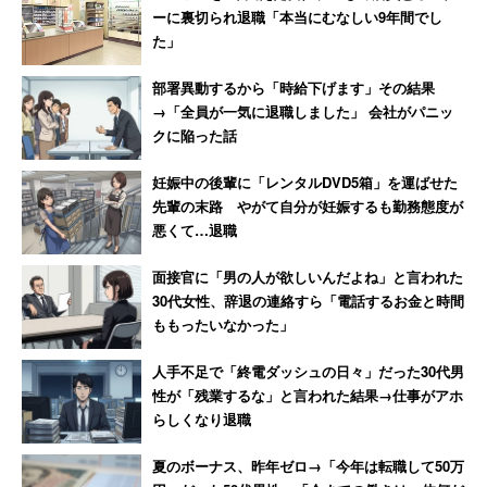
【前編】
息
ーに裏切られ退職「本当にむなしい9年間でし
た」
部署異動するから「時給下げます」その結果
→「全員が一気に退職しました」 会社がパニッ
クに陥った話
妊娠中の後輩に「レンタルDVD5箱」を運ばせた
先輩の末路 やがて自分が妊娠するも勤務態度が
悪くて…退職
面接官に「男の人が欲しいんだよね」と言われた
30代女性、辞退の連絡すら「電話するお金と時間
ももったいなかった」
人手不足で「終電ダッシュの日々」だった30代男
性が「残業するな」と言われた結果→仕事がアホ
らしくなり退職
夏のボーナス、昨年ゼロ→「今年は転職して50万