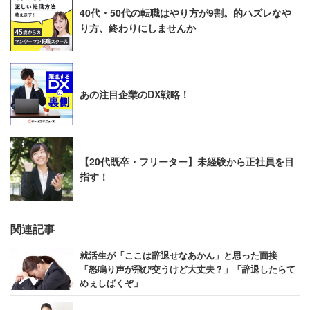
40代・50代の転職はやり方が9割。的ハズレなや
り方、終わりにしませんか
あの注目企業のDX戦略！
【20代既卒・フリーター】未経験から正社員を目
指す！
関連記事
就活生が「ここは辞退せなあかん」と思った面接
「怒鳴り声が飛び交うけど大丈夫？」「辞退したらて
めぇしばくぞ」