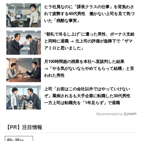
ヒラ社員なのに「課長クラスの仕事」を背負わさ
れて疲弊する40代男性 働かない上司を見て気づ
いた「残酷な事実」
“朝礼で吊るし上げ”に遭った男性、ボーナス支給
と同時に退職 → 元上司の評価が急降下で「ザマ
アミロと思いました」
月100時間超の残業を本社へ直談判した結果
→「やる気がないならやめてもらって結構」と言
われた男性
上司「お前はこの会社以外ではやっていけない
ぞ」罵倒されるも大手企業に転職した30代男性
一方上司は転職先を「1年足らず」で退職
Recommended by
【PR】注目情報