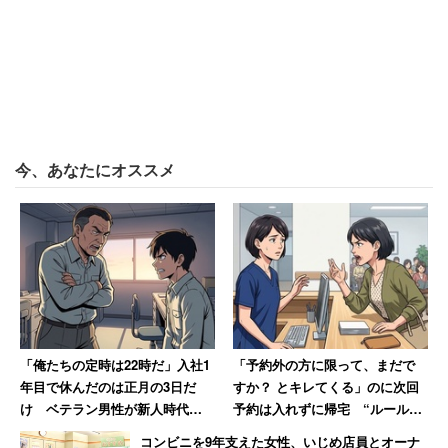
今、あなたにオススメ
「俺たちの定時は22時だ」入社1
「予約外の方に限って、まだで
年目で休んだのは正月の3日だ
すか？ とキレてくる」のに次回
け ベテラン男性が新人時代に
予約は入れずに帰宅 “ルール無
目撃した“退職ドミノ”の現場
視患者“に医療事務の女性がため
コンビニを9年支えた女性、いじめ店員とオーナ