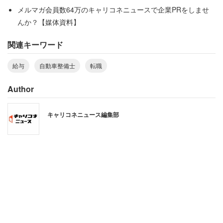
た。投稿から3年経つが、整備士の低賃金問題は依然厳し
メルマガ会員数64万のキャリコネニュースで企業PRをしませ
いようだ。
んか？【媒体資料】
関連キーワード
8割「転職は他業種がいい」と回答
給与
自動車整備士
転職
今回の調査では、転職について聞くと、「いつかしようと
Author
考えている」（31.7％）が最多で、次いで「考えたことが
キャリコネニュース編集部
ある」（30.0％）、「具体的に考えている」（29.1％）と
続く。「考えたことは無い」は9.2％となった。
転職を意識したことがある人が9割以上で、今後転職を希
望する方の割合も6割近くと、全体的に高い傾向にある。
また転職を意識したことがある人に、希望する転職先を聞
くと「他業種がいい」と回答した人は81.2％にのぼる。