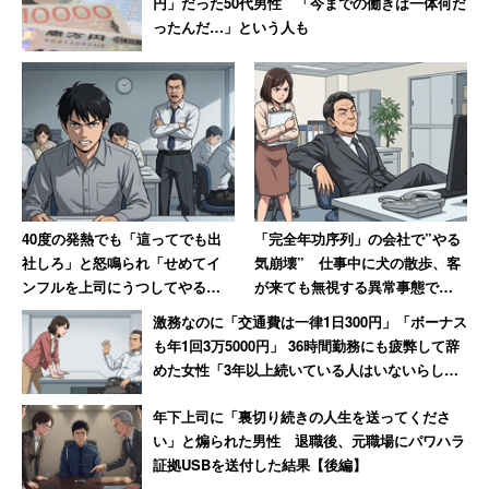
円」だった50代男性 「今までの働きは一体何だ
ったんだ…」という人も
40度の発熱でも「這ってでも出
「完全年功序列」の会社で”やる
社しろ」と怒鳴られ「せめてイ
気崩壊” 仕事中に犬の散歩、客
ンフルを上司にうつしてやる」
が来ても無視する異常事態で
と思った男性 数年後その職場
「若い社員が毎年辞めていきま
激務なのに「交通費は一律1日300円」「ボーナス
は「潰された」【後編】
す」
も年1回3万5000円」 36時間勤務にも疲弊して辞
めた女性「3年以上続いている人はいないらし
い」
年下上司に「裏切り続きの人生を送ってくださ
い」と煽られた男性 退職後、元職場にパワハラ
証拠USBを送付した結果【後編】