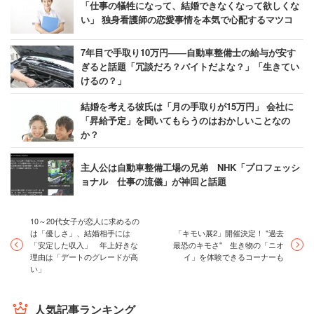
「仕事の犠牲になって、結婚できなくなって欲しくな
い」 独身看護師の恋愛事情を本気で心配するマツコ
7年目で手取り10万円――自動車整備士の給与が安す
ぎると話題「冗談だろ？バイトだよな？」「生きてい
けるの？」
結婚を考える彼氏は「月の手取りが15万円」 会社に
「昇給予定」を聞いてもらうのはおかしいことなの
か？
主人公は自動車整備工場の兄弟 NHK「プロフェッシ
ョナル 仕事の流儀」が神回と話題
10～20代女子が恋人に求めるの
は「優しさ」、結婚相手には
「キモい展2」開催決定！ "過去
「安定した収入」 年上好きな
最恐のキモさ" 生き物の「ニオ
理由は「デートのグレードが高
イ」を体験できるコーナーも
い」
人気記事ランキング