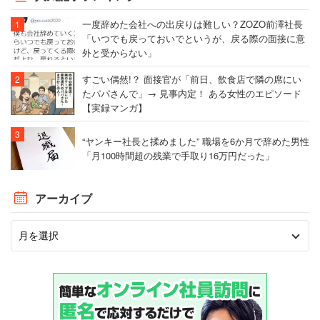
一度辞めた会社への出戻りは難しい？ZOZO前澤社長
「いつでも戻っておいでというが、戻る際の面接に意
外と受からない」
すごい偶然!？ 面接官が「前日、飲食店で隣の席にい
たパパさんで」→ 見事内定！ ある女性のエピソード
【実録マンガ】
“ヤンキー社長と揉めました” 職場を6か月で辞めた男性
「月100時間超の残業で手取り16万円だった」
アーカイブ