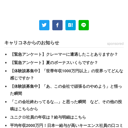
給与状況を聞くと、最も多かったのが「業務内容を考えた
ら低い」（46.2％）だった。次いで、「低い」（24.7％）
となり、合計7割以上が「給与が低い」と回答している。
以降、「妥当」（22.6％）と続き、「業務内容を考えたら
高い」（5.4％）、「高い」（0.8％）は1割以下となっ
た。
キャリコネからのお知らせ
sponsored
【緊急アンケート】クレーマーに遭遇したことありますか？
厚労省の調査によると、2015年度の自動車整備士の平均
【緊急アンケート】夏のボーナスいくらですか？
月給は
25万5200円
。同年の全体平均月給は
30万4000円
。
【体験談募集中】「世帯年収1000万円以上」の世界ってどんな
女性平均（24万2000円）を上回りはするものの、男性平
感じですか？
均（33万5100円）を約8万円下回る。
【体験談募集中】「あ、この会社で頑張るのやめよう」と悟っ
た瞬間
ツイッターでは2016年、自動車整備士1年目という人物が
「この会社終わってるな…」と思った瞬間 など、その他の投
ツイッターに自身の給与明細を投稿し、
話題になった
。手
稿はこちらから
取り額は約14万円。これに対して、7年目だという自動車
ユニクロ社員の年収は？給与明細はこちら
整備士が自身の手取り額は約11万円と投稿し、物議を醸し
平均年収2000万円！日本一給与が高いキーエンス社員の口コミ