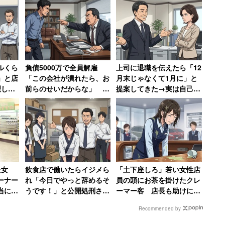
相次いだ。
ルくら
負債5000万で全員解雇
上司に退職を伝えたら「12
」と店
「この会社が潰れたら、お
月末じゃなくて1月に」と
理して
前らのせいだからな」 社
提案してきた→実は自己保
ずっと
長の責任転嫁に絶句【前
身の工作、「セクハラ体質
がない人らは仕事サボるし、めんどくさいこと丸
ゃない
編】
の上に卑怯者」と振り返る
怒した
女性
ら？』と思って辞めた」
場に残り、不公平感や不満を抱きやすく、バリバリ働
た女
飲食店で働いたらイジメら
「土下座しろ」若い女性店
うだ。
ーナー
れ「今日でやっと辞めるそ
員の頭にお茶を掛けたクレ
当にむ
うです！」と公開処刑され
ーマー客 店長も助けに入
」
た女性→数か月、店が潰れ
らず女性は「もうこんな会
でした。勤めて7年経ってやっと就業規則が整備され
Recommended by
て「ザマーミロ！」
社辞めてやる」