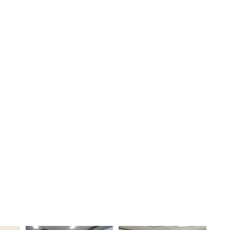
ごはん食べて、ジュース、お菓子食べ放題。休憩
マホも触り放題。無駄話し放題」
にゆるいかもしれない。日本では、過労のために精神
い中、同じ国の職場の働かせ方とは思えないビジネス
ていますが、子どものこととかいろいろと融通をきか
ッフも皆がイイ人で、こんな職場は初めてです」と規
られた。
がることに加え、動くお金の量も多いため、必然的に
業のほうがゆるく働ける可能性が高いのではないか。