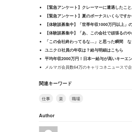
【緊急アンケート】クレーマーに遭遇したこと
【緊急アンケート】夏のボーナスいくらですか
【体験談募集中】「世帯年収1000万円以上」
【体験談募集中】「あ、この会社で頑張るのや
「この会社終わってるな…」と思った瞬間 な
ユニクロ社員の年収は？給与明細はこちら
平均年収2000万円！日本一給与が高いキーエ
メルマガ会員数64万のキャリコネニュースで企
ゆるい職場での過ごし方が散見された。
関連キーワード
「仕事も人間関係もあらゆるこ
仕事
楽
職場
ってそのまま飼ったり里親に出
Author
「ゆるい職場で経理事務してる
たり何でもし放題。暇すぎる時は