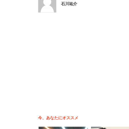
「職場に着いて始業時間後に朝
石川祐介
は好きな時間にテキトーに。ス
ゆるい職場の現状は、想像以上にはるか
病にかかる人や過労死してしまう人が多
ライフを送っている人も多いだろう。
また、「個人がやっている飲食店で働い
せてくれるし、オーナーも奥さんもスタ
模の小さい会社が狙い目という声も寄せ
規模が大きいことでさまざまな会社と繋
責任が重くのしかかる。個人店や中小企
今、あなたにオススメ