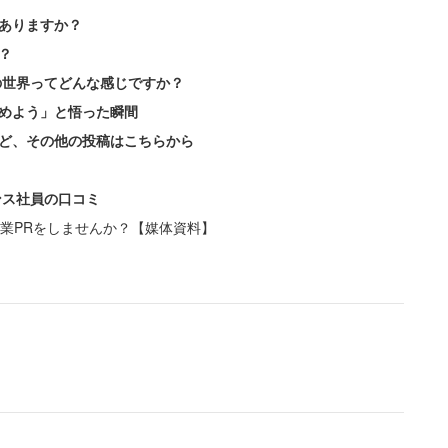
ありますか？
？
の世界ってどんな感じですか？
めよう」と悟った瞬間
ど、その他の投稿はこちらから
ンス社員の口コミ
業PRをしませんか？【媒体資料】
とがゆるかった、業務以外もゆるくて猫何匹も拾
したり」
。郵便局行ってくるついでに家寄って洗濯物干し
ゲーム（Switch）持ってきてる」