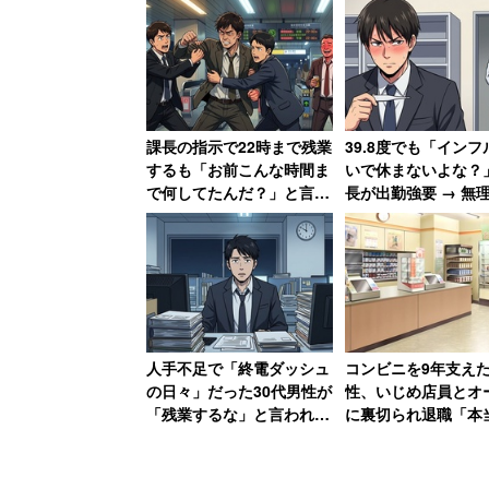
男性は残業、女性は定時
一方、ゆるい職場のネガティブな情報も
課長の指示で22時まで残業
39.8度でも「インフ
するも「お前こんな時間ま
いで休まないよな？
で何してたんだ？」と言わ
長が出勤強要 → 無
れ激怒 「課長を殴ろうと
売上一番になると「
「ゆるい職場でしか働いたこと
しました」と語る男性の結
インフルでいいんじ
末
か？」と言われて激
投げしてくるし、『なにこいつ
男性
ゆるい故に仕事ができない人ばかりが職
人手不足で「終電ダッシュ
コンビニを9年支え
きたい人には向いていない職場と言えそ
の日々」だった30代男性が
性、いじめ店員とオ
「残業するな」と言われた
に裏切られ退職「本
結果→仕事がアホらしくな
なしい9年間でした
さらには「ゆるすぎて有給がありません
り退職