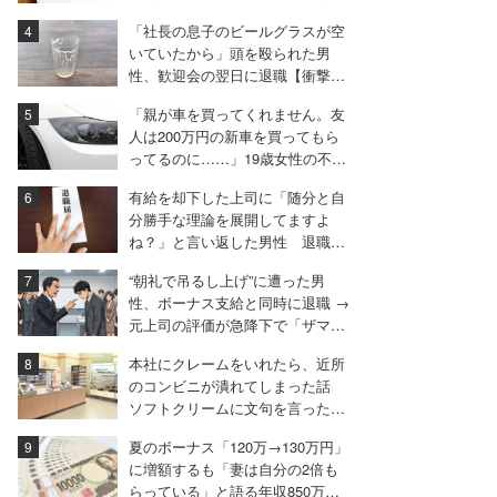
てられたり」
「社長の息子のビールグラスが空
いていたから」頭を殴られた男
性、歓迎会の翌日に退職【衝撃エ
ピソード振り返り再配信】
「親が車を買ってくれません。友
人は200万円の新車を買ってもら
ってるのに……」19歳女性の不満
に厳しい声相次ぐ
有給を却下した上司に「随分と自
分勝手な理論を展開してますよ
ね？」と言い返した男性 退職届
も強気で出す
“朝礼で吊るし上げ”に遭った男
性、ボーナス支給と同時に退職 →
元上司の評価が急降下で「ザマア
ミロと思いました」
本社にクレームをいれたら、近所
のコンビニが潰れてしまった話
ソフトクリームに文句を言ったと
ころ……。
夏のボーナス「120万→130万円」
に増額するも「妻は自分の2倍も
らっている」と語る年収850万円