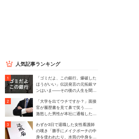
人気記事ランキング
「ゴミだよ、この銀行。爆破した
ほうがいい」伝説発言の元拓銀マ
ンはいま――その後の人生を聞い
た
「大学を出てウチですか？」面接
官が履歴書を見て鼻で笑う……
激怒した男性が本社に通報した結
果は
わずか3日で退職した女性看護師
の嘆き「勝手にメイクポーチの中
身を使われたり、水筒の中身を捨