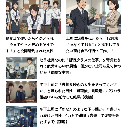
飲食店で働いたらイジメられ
上司に退職を伝えたら「12月末
「今日でやっと辞めるそうで
じゃなくて1月に」と提案してき
す！」と公開処刑された女性→
た→実は自己保身の工作、「セ
数か月、店が潰れて「ザマーミ
クハラ体質の上に卑怯者」と振
ヒラ社員なのに「課長クラスの仕事」を背負わさ
ロ！」
り返る女性
れて疲弊する40代男性 働かない上司を見て気づ
いた「残酷な事実」
年下上司に「裏切り続きの人生を送ってくださ
い」と煽られた男性 退職後、元職場にパワハラ
証拠USBを送付した結果【後編】
年下上司に「あなたのような下っ端が」と虐げら
れ続けた男性 4カ月で退職→告発して復讐を果
たすまで【前編】