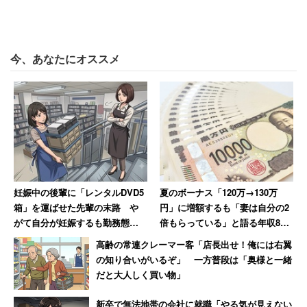
今、あなたにオススメ
妊娠中の後輩に「レンタルDVD5
夏のボーナス「120万→130万
箱」を運ばせた先輩の末路 や
円」に増額するも「妻は自分の2
がて自分が妊娠するも勤務態度
倍もらっている」と語る年収850
が悪くて…退職
万円の30代男性
高齢の常連クレーマー客「店長出せ！俺には右翼
の知り合いがいるぞ」 一方普段は「奥様と一緒
だと大人しく買い物」
新卒で無法地帯の会社に就職「やる気が見えない