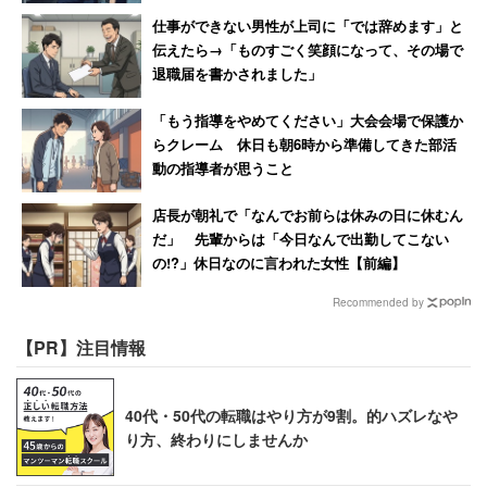
仕事ができない男性が上司に「では辞めます」と
伝えたら→「ものすごく笑顔になって、その場で
退職届を書かされました」
「もう指導をやめてください」大会会場で保護か
らクレーム 休日も朝6時から準備してきた部活
動の指導者が思うこと
店長が朝礼で「なんでお前らは休みの日に休むん
だ」 先輩からは「今日なんで出勤してこない
の!?」休日なのに言われた女性【前編】
Recommended by
【PR】注目情報
40代・50代の転職はやり方が9割。的ハズレなや
り方、終わりにしませんか