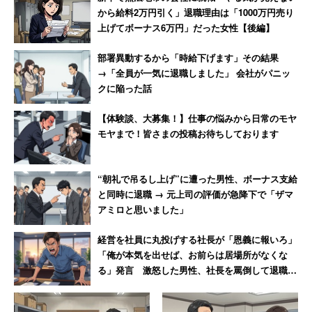
から給料2万円引く」退職理由は「1000万円売り
上げてボーナス6万円」だった女性【後編】
部署異動するから「時給下げます」その結果
→「全員が一気に退職しました」 会社がパニッ
クに陥った話
【体験談、大募集！】仕事の悩みから日常のモヤ
モヤまで！皆さまの投稿お待ちしております
“朝礼で吊るし上げ”に遭った男性、ボーナス支給
と同時に退職 → 元上司の評価が急降下で「ザマ
アミロと思いました」
経営を社員に丸投げする社長が「恩義に報いろ」
「俺が本気を出せば、お前らは居場所がなくな
る」発言 激怒した男性、社長を罵倒して退職
【後編】