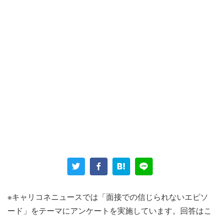
医療事務の面接を受けるべく、「総合病院ではなく町のク
リニック」へ訪問した時のこと。面接には「そのクリニッ
クの院長と奥様のお2人」が対応したといい、同職種につ
いてもともと数年の経験があったため、スムーズに選考が
進むものだと思っていたという。
※キャリコネニュースでは「面接での信じられないエピソ
ところが、募集要項に則り高卒で応募したにもかかわら
ード」をテーマにアンケートを実施しています。回答はこ