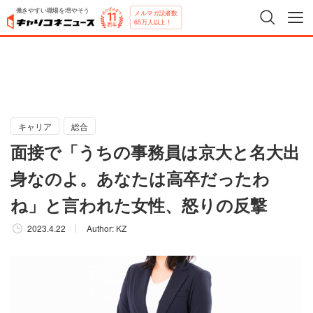
働きやすい職場を増やそう
メルマガ読者数
65万人以上！
キャリア
総合
面接で「うちの事務員は京大と名大出
身なのよ。あなたは高卒だったわ
ね」と言われた女性、怒りの反撃
2023.4.22
Author:
KZ