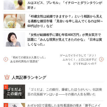
ルはヱビス、プレモル」「イチローとダウンタウンが
好き」
「45歳女性は結婚できますか？」という相談から見え
る過酷な婚活市場 「見合いを申し込んでくるのは50～
60代ばかり」など
「女性が結婚相手に望む年収400万円」が男女双方で
話題に「みんな現実が見えてきたのかな」「日本は貧
しくなった」
ゲームでイライラして「クソ！
「初めての彼女が人妻だった」
ムカつく！」と口に出す子ど
ある30代男性の“黒歴史”
も どうすればいいの？
人気記事ランキング
「ゴミだよ、この銀行。爆破したほうがいい」伝説発
言の元拓銀マンはいま――その後の人生を聞いた
わずか3日で退職した女性看護師の嘆き「勝手にメイ