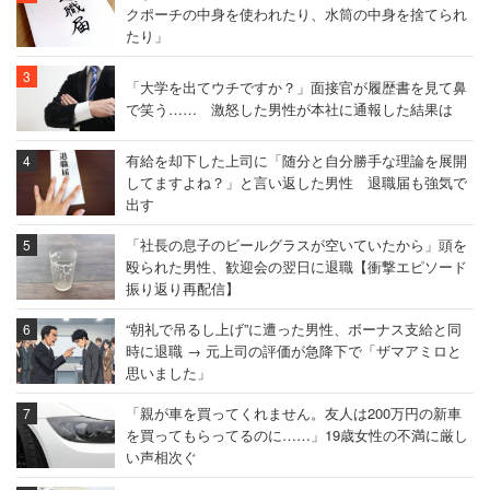
クポーチの中身を使われたり、水筒の中身を捨てられ
たり」
「大学を出てウチですか？」面接官が履歴書を見て鼻
で笑う…… 激怒した男性が本社に通報した結果は
有給を却下した上司に「随分と自分勝手な理論を展開
してますよね？」と言い返した男性 退職届も強気で
出す
「社長の息子のビールグラスが空いていたから」頭を
殴られた男性、歓迎会の翌日に退職【衝撃エピソード
振り返り再配信】
“朝礼で吊るし上げ”に遭った男性、ボーナス支給と同
時に退職 → 元上司の評価が急降下で「ザマアミロと
思いました」
「親が車を買ってくれません。友人は200万円の新車
を買ってもらってるのに……」19歳女性の不満に厳し
い声相次ぐ