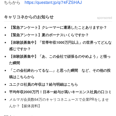
ず、院長の妻からこんな失礼なことを言われてしまう。
ちらから
https://questant.jp/q/74FZSHAJ
「うちのクリニックに今いる事務員の2人は京大と名大出
キャリコネからのお知らせ
sponsored
身なのよ。あ、ごめんなさい！あなたは高卒だったわね」
【緊急アンケート】クレーマーに遭遇したことありますか？
【緊急アンケート】夏のボーナスいくらですか？
これに「わざわざ今言います？」と女性が思うのも無理は
【体験談募集中】「世帯年収1000万円以上」の世界ってどんな
ない。普通なら面食らって絶句しそうなものだが、
感じですか？
【体験談募集中】「あ、この会社で頑張るのやめよう」と悟っ
「そんなご立派な大学を出てらっしゃるのに町のクリニッ
た瞬間
クの受付なんですねー！！」
「この会社終わってるな…」と思った瞬間 など、その他の投
稿はこちらから
と「言い返しちゃってました」というから、肝が据わって
ユニクロ社員の年収は？給与明細はこちら
いる。そして「今回の応募は無かったことにしてくださ
平均年収2000万円！日本一給与が高いキーエンス社員の口コミ
い」と伝え、その場を後にしたそうだ。反撃された奥様が
メルマガ会員数64万のキャリコネニュースで企業PRをしませ
どんなリアクションをしていたのか、気になるところだ。
んか？【媒体資料】