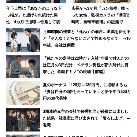
年下上司に「あなたのような下
店長から3か月「ガン無視」喰ら
と負担の大きさを明かす男性。自身の経験から
っ端が」と虐げられ続けた男
った女性、監視カメラの「暴言2
性 4カ月で退職→告発して復讐
時間、自転車破壊」の証拠で反
を果たすまで【前編】
撃 → 店長はクビ、その後店も潰
「なので、就活において地方国立は強力な学校推薦がある
月90時間の残業と「死ね」の暴言…退職を伝える
れる
場合を除いて、金銭面、時間面、面倒見の良さ、卒業研究
と「そんなくだらないことで辞めるなんて」→10
年後、会社は倒産
のハードさなど踏まえると本当に不利なのでお勧めしな
い」
「俺たちの定時は22時だ」入社1年目で休んだの
は正月の3日だけ ベテラン男性が新人時代に目
撃した“退職ドミノ”の現場【前編】
と総括している。とはいえ男性は現在、企画・マーケティ
ング・経営・管理職として年収950万円で働いているそう
夏のボーナス「120万→130万円」に増額するも
だ。「今の学生は売り手市場だしリモート面接もあるので
「妻は自分の2倍もらっている」と語る年収850万
羨ましい」と心境を吐露していた
円の30代男性
3期連続赤字の会社で経理担当が経費に口出しし
た結果 社長室に呼び出されて「吊るし上げ」→
退職