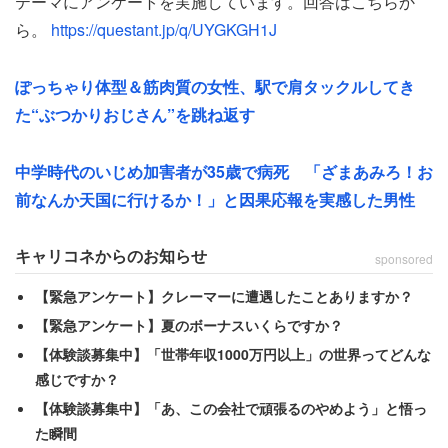
テーマにアンケートを実施しています。回答はこちらか
らず実家に帰る人、色々だった」
ら。
https://questant.jp/q/UYGKGH1J
「私も覚悟して臨んだ」という就活だったが、当時の地方
ぽっちゃり体型＆筋肉質の女性、駅で肩タックルしてき
国立大学という環境では、想像以上に厳しい戦いが強いら
た“ぶつかりおじさん”を跳ね返す
れたようだ。
中学時代のいじめ加害者が35歳で病死 「ざまあみろ！お
「国立大学は私立と違って就職の面倒見が悪く、教授や就
前なんか天国に行けるか！」と因果応報を実感した男性
職課に相談してもいわゆるコネというものが皆無だった。
一方で理系なのでゼミや卒業研究はハードで就活の時間を
キャリコネからのお知らせ
sponsored
作るのが大変だった」
【緊急アンケート】クレーマーに遭遇したことありますか？
「学校推薦はというと、当時は就職氷河期末期だったので
【緊急アンケート】夏のボーナスいくらですか？
零細企業ばかりだった。私は成績はかなり良い方だったが
【体験談募集中】「世帯年収1000万円以上」の世界ってどんな
仕方なく自由応募で活動した」
感じですか？
【体験談募集中】「あ、この会社で頑張るのやめよう」と悟っ
と苦々しげに語る。時期が違えば成績上位者として優良企
た瞬間