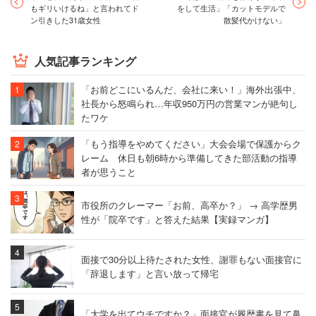
もギリいけるね」と言われてド
をして生活」「カットモデルで
ン引きした31歳女性
散髪代かけない」
人気記事ランキング
「お前どこにいるんだ、会社に来い！」海外出張中、
社長から怒鳴られ…年収950万円の営業マンが絶句し
たワケ
「もう指導をやめてください」大会会場で保護からク
レーム 休日も朝6時から準備してきた部活動の指導
者が思うこと
市役所のクレーマー「お前、高卒か？」 → 高学歴男
性が「院卒です」と答えた結果【実録マンガ】
面接で30分以上待たされた女性、謝罪もない面接官に
「辞退します」と言い放って帰宅
「大学を出てウチですか？」面接官が履歴書を見て鼻