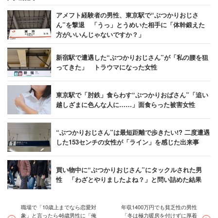
アメフト経験者の男性、東京駅で“ぶつかりおじさ
ん”を撃退 「うっ」とうめいた相手に「体幹鍛えた
方がいいんじゃないですか？」
新宿駅で遭遇した“ぶつかりおじさん”が「私の腰を狙
ってきた」 トラウマになった女性
東京駅で「肘鉄」食らわす“ぶつかりおばさん”「追い
越しざまに色んな人に……」面食らった被害女性
“ぶつかりおじさん”は最短距離で歩きたい!? 二度遭遇
した153センチの女性が「ライン」を感じた出来事
買い物中に“ぶつかりおじさん”にタックルされた男
性 「わざとやりましたよね？」と問い詰めた結果
職場で「10歳上までなら恋愛対
年収1400万円でも貧乏性の男性
象」と言ったら46歳男性に「俺
「冬は極力暖房を付けずに厚着