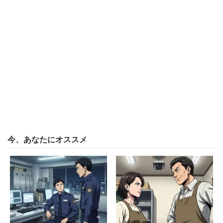
んで出張するような形にした」という。しかし、すべて都
合よくいくはずもなく、
「面接が進んだり落ちたりしていく中で最終面接に近づく
とうまく日程調整できず、たった1時間の面接のために往
復8時間かけて東京まで日帰りすることもあった。自宅→
大阪で面接→東京で面接→自宅という2都市を回る行程を
組んだこともあった」
と遠距離就活に苦労した。「さすがに最終面接は企業が交
今、あなたにオススメ
通費を出してくれた」というが、そこに至るまでが甘くな
い。
「説明会や1次面接の交通費は自己負担で、ホテル代も自
己負担のため、就活で交通費や宿泊費が50万円くらいはか
かったと思う」