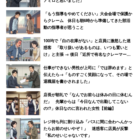
アミロと思いました」
「もう指導をやめてください」大会会場で保護か
らクレーム 休日も朝6時から準備してきた部活
動の指導者が思うこと
100均で「白の在庫がない」と店員に激怒した迷
惑客 「取り扱いがあるものは、いつも置いと
け」と主張 → 後日「近所で有名なクレーマー」
と判明
仕事ができない男性が上司に「では辞めます」と
伝えたら→「ものすごく笑顔になって、その場で
退職届を書かされました」
店長が朝礼で「なんでお前らは休みの日に休むん
だ」 先輩からは「今日なんで出勤してこない
の!?」休日なのに言われた女性【前編】
レジ待ち列に割り込み「バスに間に合わへんかっ
たらお前のせいやぞ！」 迷惑客に店員が反撃
「私のせいじゃないです」