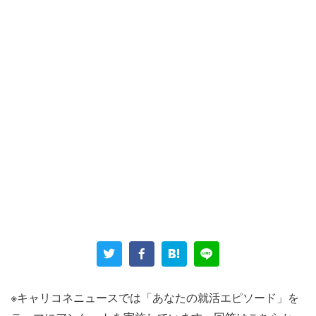
男性の年齢からすると、まだ氷河期が続いていた2000年
代中盤に就活をしたのだろう。過酷だった当時をこう振り
返る。
「先輩たちを見ていて、本当に厳しいというのは感じてい
た。工学部なのにパチンコ屋やスーパーに就職する人、名
※キャリコネニュースでは「あなたの就活エピソード」を
前も聞いたことが無い零細企業に就職する人、就職が決ま