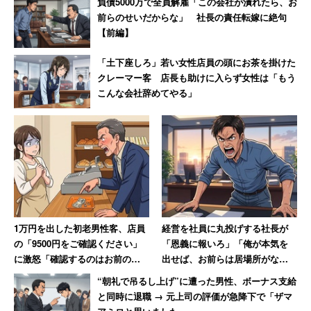
負債5000万で全員解雇「この会社が潰れたら、お
前らのせいだからな」 社長の責任転嫁に絶句
【前編】
「土下座しろ」若い女性店員の頭にお茶を掛けた
クレーマー客 店長も助けに入らず女性は「もう
こんな会社辞めてやる」
1万円を出した初老男性客、店員
経営を社員に丸投げする社長が
の「9500円をご確認ください」
「恩義に報いろ」「俺が本気を
に激怒「確認するのはお前の仕
出せば、お前らは居場所がなく
事だろ!」→妻には頭が上がらず
なる」発言 激怒した男性、社
“朝礼で吊るし上げ”に遭った男性、ボーナス支給
大人しくなる
長を罵倒して退職【後編】
と同時に退職 → 元上司の評価が急降下で「ザマ