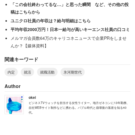
業に推薦されていただろうが、大学で忙殺される中、就職
「この会社終わってるな…」と思った瞬間 など、その他の投
活動にも追われた。
稿はこちらから
ユニクロ社員の年収は？給与明細はこちら
平均年収2000万円！日本一給与が高いキーエンス社員の口コミ
地方特有の辛さ「就活で交通費や宿泊費が50
メルマガ会員数64万のキャリコネニュースで企業PRをしませ
万円くらいはかかった」
んか？【媒体資料】
関連キーワード
また地方在住だけに、面接ひとつ行くにも苦労したことを
明かす。
内定
就活
就職活動
氷河期世代
Author
「数十社エントリーして、パスしたら面接なのだが、それ
も大変だった。地方在住だったので東京や大阪に行く必要
okei
があり、交通費がかかって仕方なかった」
ビジネスTVウォッチを担当する女性ライター。地方ゼネコンに13年勤務、
自社WEBサイト制作などに携わる。バブル時代と崩壊後の落差を知る40
代。
男性は調整を工夫し「卒業研究やゼミの合間を縫って2泊3
日で行程を組んで、説明会や面接を効率よく4～5回詰め込