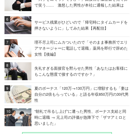
で笑う…… 激怒した男性が本社に通報した結果は
サービス残業がひどいので「帰宅時にタイムカードを
押さないように」してみた結果【再配信】
理不尽上司にムカついたので「そのまま事務所でエリ
アマネージャーに電話して退職」薬局を即行で辞めた
女性【後編】
失礼すぎる面接官を黙らせた男性「あなたはお客様に
もこんな態度で接するのですか？」
夏のボーナス「120万→130万円」に増額するも「妻は
自分の2倍もらっている」と語る年収850万円の30代男
性
“朝礼で吊るし上げ”に遭った男性、ボーナス支給と同
時に退職 → 元上司の評価が急降下で「ザマアミロと
思いました」