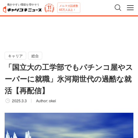
働きやすい職場を増やそう
メルマガ読者数
65万人以上！
キャリア
総合
「国立大の工学部でもパチンコ屋やス
ーパーに就職」氷河期世代の過酷な就
活【再配信】
2025.3.3
Author:
okei