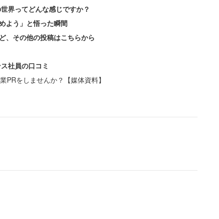
の世界ってどんな感じですか？
めよう」と悟った瞬間
ど、その他の投稿はこちらから
ンス社員の口コミ
業PRをしませんか？【媒体資料】
位は「毎日新聞社」。次いで「三菱電機」、「JXTG
「クイック」と続いた。
コンサルティング」。次いで「エヌ・ティ・ティ・デ
ィング」、「クイック」、「第一生命ホールディング
どテーマそのものが興味深く、様々な気付きを得たと
ンサルティング」。次いで「ライブレボリューショ