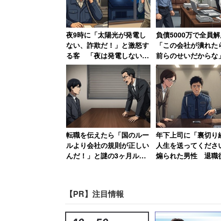
夜9時に「太陽光が発電し
負債5000万で全員解
ない、詐欺だ！」と激怒す
「この会社が潰れた
る客 「夜は発電しない」
前らのせいだからな
と説明しても「すぐに来
長の責任転嫁に絶句
い！」
編】
転職を伝えたら「国のルー
年下上司に「裏切り
ルより会社の規則が正しい
人生を送ってくださ
んだ！」と謎の3ヶ月ルー
煽られた男性 退職
ルで恫喝された男性→その
職場にパワハラ証拠U
後、会社は吸収合併され消
送付した結果【後編
滅
【PR】注目情報