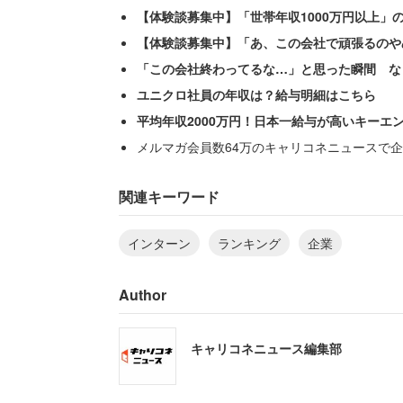
【体験談募集中】「世帯年収1000万円以上」
【体験談募集中】「あ、この会社で頑張るのや
「この会社終わってるな…」と思った瞬間 な
ユニクロ社員の年収は？給与明細はこちら
平均年収2000万円！日本一給与が高いキーエ
メルマガ会員数64万のキャリコネニュースで企
参加して業界理解が深まったと思う企業1
エネルギー」、「三菱UFJ信託銀行」、
関連キーワード
インターン
ランキング
企業
自己成長につながった企業1位は「PwC
ータ」、「デロイトトーマツコンサルテ
Author
ス」が続いた。
キャリコネニュース編集部
インターンが実践的・刺激的・独創的な
感じた企業1位は「デロイトトーマツコ