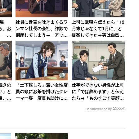
雇
社員に暴言を吐きまくるワ
上司に退職を伝えたら「12
ら、お
ンマン社長の会社、詐欺で
月末じゃなくて1月に」と
」 社
倒産してしまう→「アット
提案してきた→実は自己保
【前
ホームな職場だったのに」
身の工作、「セクハラ体質
と社長が号泣
の上に卑怯者」と振り返る
女性
続きの
「土下座しろ」若い女性店
仕事ができない男性が上司
い」と
員の頭にお茶を掛けたクレ
に「では辞めます」と伝え
後、元
ーマー客 店長も助けに入
たら→「ものすごく笑顔に
SBを
らず女性は「もうこんな会
なって、その場で退職届を
Recommended by
】
社辞めてやる」
書かされました」