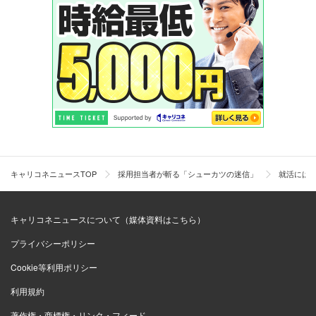
キャリコネニュースTOP
採用担当者が斬る「シューカツの迷信」
就活には
キャリコネニュースについて（媒体資料はこちら）
プライバシーポリシー
Cookie等利用ポリシー
利用規約
著作権・商標権・リンク・フィード