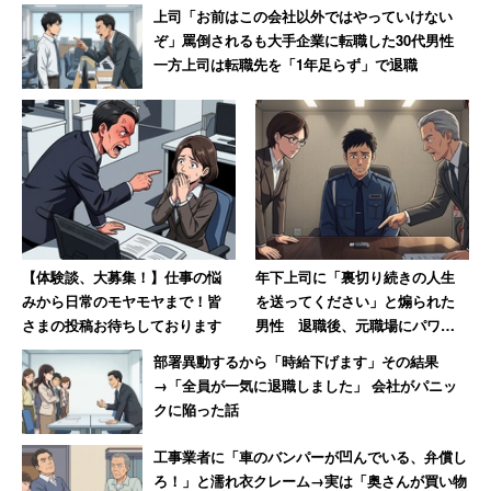
上司「お前はこの会社以外ではやっていけない
ぞ」罵倒されるも大手企業に転職した30代男性
一方上司は転職先を「1年足らず」で退職
【体験談、大募集！】仕事の悩
年下上司に「裏切り続きの人生
みから日常のモヤモヤまで！皆
を送ってください」と煽られた
さまの投稿お待ちしております
男性 退職後、元職場にパワハ
ラ証拠USBを送付した結果【後
部署異動するから「時給下げます」その結果
編】
→「全員が一気に退職しました」 会社がパニッ
クに陥った話
工事業者に「車のバンパーが凹んでいる、弁償し
ろ！」と濡れ衣クレーム→実は「奥さんが買い物