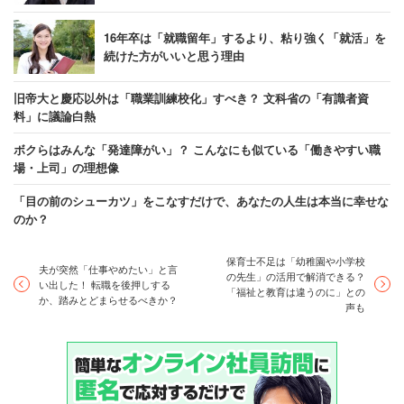
16年卒は「就職留年」するより、粘り強く「就活」を
続けた方がいいと思う理由
旧帝大と慶応以外は「職業訓練校化」すべき？ 文科省の「有識者資
料」に議論白熱
ボクらはみんな「発達障がい」？ こんなにも似ている「働きやすい職
場・上司」の理想像
「目の前のシューカツ」をこなすだけで、あなたの人生は本当に幸せな
のか？
保育士不足は「幼稚園や小学校
夫が突然「仕事やめたい」と言
の先生」の活用で解消できる？
い出した！ 転職を後押しする
「福祉と教育は違うのに」との
か、踏みとどまらせるべきか？
声も