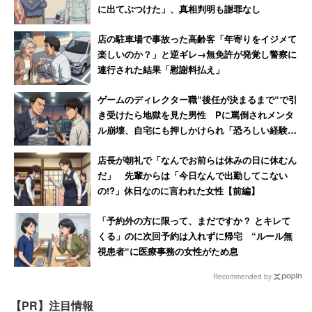
に出てぶつけた」、真相判明も謝罪なし
店の駐車場で事故った高齢客「年寄りをイジメて
楽しいのか？」と逆ギレ→無免許が発覚し警察に
連行された結果「慰謝料払え」
ゲームのディレクター職“後任が決まるまで“で引
き受けたら地獄を見た男性 Pに罵倒されメンタ
ル崩壊、自宅にも押しかけられ「恐ろしい経験で
した」
店長が朝礼で「なんでお前らは休みの日に休むん
だ」 先輩からは「今日なんで出勤してこない
の!?」休日なのに言われた女性【前編】
「予約外の方に限って、まだですか？ とキレて
くる」のに次回予約は入れずに帰宅 “ルール無
視患者“に医療事務の女性がため息
Recommended by
【PR】注目情報