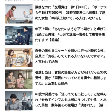
した無神経すぎる一言
柄な知人の陰に隠れて難を逃れ
激務なのに「交通費は一律1日300円」「ボーナス
た恐怖
も年1回3万5000円」 36時間勤務にも疲弊して辞
めた女性「3年以上続いている人はいないらし
い」
年下上司に「あなたのような下っ端が」と虐げら
れ続けた男性 4カ月で退職→告発して復讐を果
たすまで【前編】
自分の誕生日にケーキを買いに行った50代女性、
店員に「お祝いしてくれる人いないんですか？」
と言われて絶句
引越し当日、賃貸の部屋がカビだらけだった30代
男性、妻が「両親についている弁護士に相談しま
すね」と反撃した結果
40度の発熱でも「這ってでも出社しろ」と怒鳴ら
れ「せめてインフルを上司にうつしてやる」と思
った男性 数年後その職場は「潰された」【後
編】