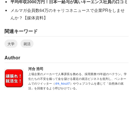
平均年収2000万円！日本一給与が高いキーエンス社員の口コミ
メルマガ会員数64万のキャリコネニュースで企業PRをしませ
んか？【媒体資料】
関連キーワード
大学
就活
Author
河合 浩司
上場企業のメーカーで人事課長を務める、採用業務15年超のベテラン。学
生たちの不安を煽って金を儲ける最近の就活ビジネスを批判し、ペンネー
ムでのツイッター（
＠k_kouzi7
）やウェブコラムを通じて「自然体の就
活」を回復するよう呼びかけている。