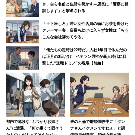
き、自ら名前と住所を明かす→店長に「警察に相
談します」と撃退される
「土下座しろ」若い女性店員の頭にお茶を掛けた
クレーマー客 店長も助けに入らず女性は「もう
こんな会社辞めてやる」
「俺たちの定時は22時だ」入社1年目で休んだの
は正月の3日だけ ベテラン男性が新人時代に目
撃した“退職ドミノ”の現場【前編】
都内で危険な“ぶつかりお姉さ
夫の不倫で離婚調停中に「ダン
ん”に遭遇、「何か重くて固そう
ナさんイケメンですねぇ」と調
なもの」が入ってそうなバッグ
停委員が発言 50代女性が激怒