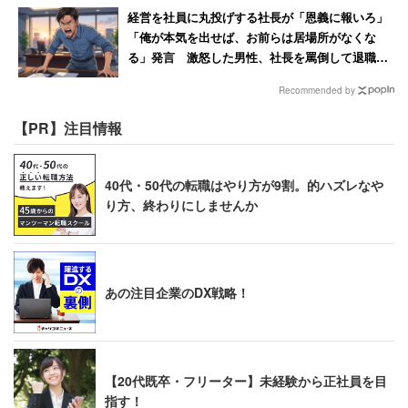
経営を社員に丸投げする社長が「恩義に報いろ」
「俺が本気を出せば、お前らは居場所がなくな
る」発言 激怒した男性、社長を罵倒して退職
【後編】
Recommended by
【PR】注目情報
40代・50代の転職はやり方が9割。的ハズレなや
り方、終わりにしませんか
あの注目企業のDX戦略！
【20代既卒・フリーター】未経験から正社員を目
指す！