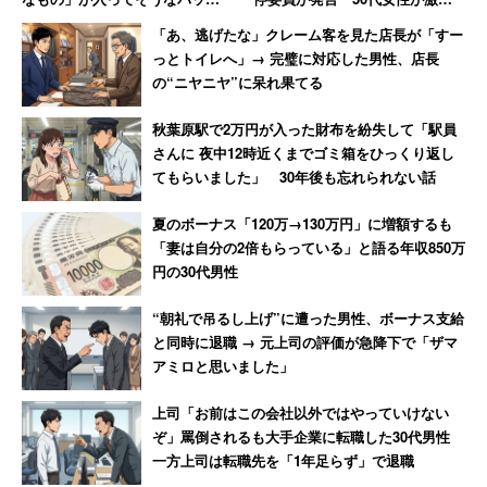
で体当たり 「おぞましい人
した無神経すぎる一言
「あ、逃げたな」クレーム客を見た店長が「すー
種」と語る40代男性
っとトイレへ」→ 完璧に対応した男性、店長
の“ニヤニヤ”に呆れ果てる
秋葉原駅で2万円が入った財布を紛失して「駅員
さんに 夜中12時近くまでゴミ箱をひっくり返し
てもらいました」 30年後も忘れられない話
夏のボーナス「120万→130万円」に増額するも
「妻は自分の2倍もらっている」と語る年収850万
円の30代男性
“朝礼で吊るし上げ”に遭った男性、ボーナス支給
と同時に退職 → 元上司の評価が急降下で「ザマ
アミロと思いました」
上司「お前はこの会社以外ではやっていけない
ぞ」罵倒されるも大手企業に転職した30代男性
一方上司は転職先を「1年足らず」で退職