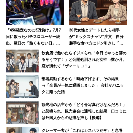
「456確定なのに5万負け」7月7
30代女性とデートしたら相手
日に散ったパチスロユーザー続
が”ミックスナッツ”注文 自分
出、翌日の「熱くもない日」に
勝手な食べ方にドン引きし「子
10万負けた猛者も
供じゃないんだから」と注意し
飲食店で働いたらイジメられ「今日でやっと辞め
た男性
るそうです！」と公開処刑された女性→数か月、
店が潰れて「ザマーミロ！」
部署異動するから「時給下げます」その結果
→「全員が一気に退職しました」 会社がパニッ
クに陥った話
観光地の店主から「どうせ写真だけなんだろ！」
と怒鳴られ、観光協会に通報した結果 口コミに
は外国人からの悲痛な声も【後編】
クレーマー客が「これはカスハラだぞ」と息巻