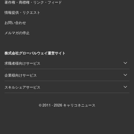
著作権・商標権・リンク・フィード
──生き物は、繁殖して変異し、強いものは生き残るが弱
情報提供・リクエスト
いものは死に絶える。この変化と淘汰を繰り返し、生き残
ってきた。
お問い合わせ
メルマガの停止
ITもまさに同じ。ものすごいスピードで変化し続ける中
で、順応できない会社は淘汰されていきます。だからIT業
株式会社グローバルウェイ運営サイト
界で生きているテンダは、常に時代の流れに気を配り、己
が成すべきことを見極める必要があるのです。
求職者様向けサービス
企業様向けサービス
では、テンダが掲げるSHINKAとは何なのか。小林・中
スキルシェアサービス
村・林は何度も話し合いました。その内容を林がまとめた
結果が、本章の冒頭に記した今のコーポレート・アイデン
ティティ（以下、CI）です。
© 2011 - 2026 キャリコネニュース
中村 「僕は真価という言葉が好きなんです。真の価