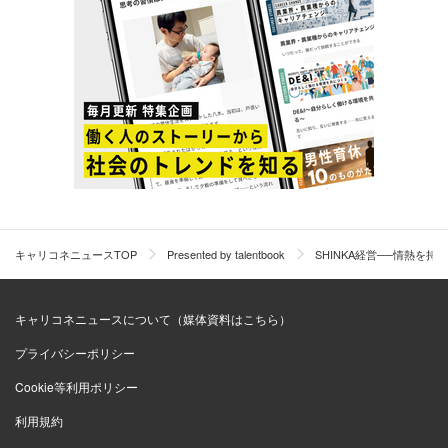
▲「SHINKA経営」における「成長循環」
SHINKA経営とは、「真価（成長）＝進化（チャレンジ）
キャリコネニュースTOP
Presented by talentbook
SHINKA経営──情熱を
×深化（探求）×心火（情熱）」。
キャリコネニュースについて（媒体資料はこちら）
実はこのSHINKA経営。2017年のイヤーモットーから引用
しています。もともと中村はダーウィンの進化論に強い関
プライバシーポリシー
心があり、その概念を理念やモットーに含めたいと考えて
Cookie等利用ポリシー
いました。
利用規約