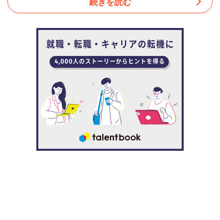
続きを読む
発、クリエイティブ、ゲームコンテンツと4つの事業を展
開しているテンダ。もともとはシステムエンジニアの派遣
事業を中心としていた会社でした。
実は中村も、元Javaのシステムエンジニア。大学卒業後、
未経験から始めて徐々にキャリアを積み重ね、2018年の6
月に代表取締役社長に就任しました。社員数も、中村が入
社した2000年当時は30名にも満たなかったのですが、
2019年の今は約230名にまで増えました。
テンダは今、大きな転換期を迎えています。会社として四
半世紀存続した今、次の100年をつくるために新たに進化
を遂げる段階に突入したのです。ITという日進月歩な世界
で生き抜くために、どうすれば良いのか、会社として指針
にすべきものは何なのか──。