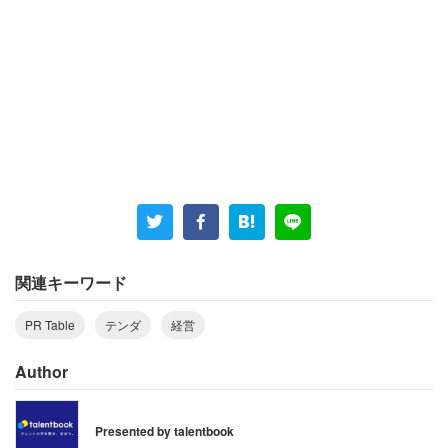
経営層も小林と中村のW代表体制になり、本格的にテンダ
の未来を考えるために、林を含めた3名での話し合いが始
まりました。
中村 「私が社長に就任してから、まず企業理念を刷
新したんです。社員全員が目指すべきもの、姿勢、
それから根底にある理念や価値観を『テンダの
DNA』として言葉で表現しました。その過程で出て
きたキーワードに『真価＝進化×深化×心火』という
関連キーワード
ものがあって、2020年の株式上場を目標に、常に進
化し成長し続けているテンダを表現するのにふさわ
PR Table
テンダ
経営
しいとピンときました」
Author
これをわかりやすくひとことで表せないか。そう中村は考
Presented by talentbook
えました。