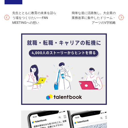
先生とともに教育の未来を語ら
簡単な道に活路無し。大企業の
社員に浸透させるためには、パッとひと目でわかる必要が
う場をつくりたい──FAN
業務改革に集中したドリーム・
MEETINGへの想い
アーツのV字戦略
あります。それを見るだけで経営の考え方がわかって、会
社がひとつになるものは何なのか。
そこに浮かび上がってきたのが、「SHINKA経営」という
キーワードでした。
時代の流れに淘汰されないために掲げた
「SHINKA経営」