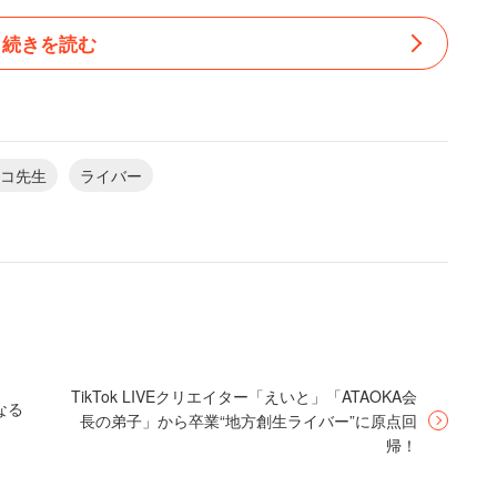
ードマーク、TikTokで人気の画像ライバー「マチコ
続きを読む
業勤務、国際結婚、死別、ベストセラー作家活動などな
卒業後は一般企業に事務職になりましたが、ルーティ
コ先生
ライバー
、それで航空会社のキャビンアテンダントになったん
っている職業だったと、マチコ先生は振り返る。しか
、後遺症が残り、退職となってしまう。そして、1年
、退職し、海外で結婚生活を送ることに。今度こそ幸
TikTok LIVEクリエイター「えいと」「ATAOKA会
、その生活も夫との死別で、わずか4年半で終わり、
なる
長の弟子」から卒業“地方創生ライバー”に原点回
帰！