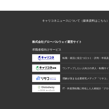
「日本に戻ってから、自らの人生経験を
からベストセラーを出しました。仕事は
い、財産をほぼ全部失ってしまったんで
キャリコネニュースについて（媒体資料はこちら
かる仕事ですので、生きていくために“す
チコ先生）
株式会社グローバルウェイ運営サイト
そんな波乱万丈の人生を送る中、奇跡的
求職者様向けサービス
転職・就活に役立つ口コミ・評判・年収及
「家で何気なく見ていたニュース番組の
ひとつで気軽に始めることができ、収益
ワンアップしたい人向けの求人・転職サイ
と考えました。その時紹介されていた17
理解が深まる企業研究メディア「リサコ」
（マ
ライブ配信との最初の出会いです」
IT・外資系転職に特化した人材紹介「グロ
はじめはリスナーとして推しの枠に通う
込まれ、気づいたら自らも配信者として活