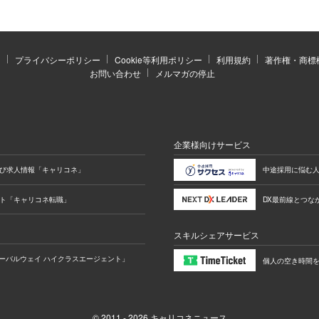
もとに作家活動をして、それが評価されて大手出版社
順調だったのですが、その後、結婚詐欺に合ってしま
す。物書きの仕事は結果を出して稼ぐまでに時間がか
）
プライバシーポリシー
Cookie等利用ポリシー
利用規約
著作権・商標
（マ
ぐに稼げる”仕事に転職する必要がありました」
お問い合わせ
メルマガの停止
に行きついたのが「ライバー」という仕事だった。
企業様向けサービス
び求人情報「キャリコネ」
中途採用に悩む
特集がライバーの仕事を紹介していおり、携帯アプリ
のシステムも整っていると知り、自分もやってみたい
ト「キャリコネ転職」
DX最前線とつなが
LIVE』のアプリを実際に体験してみようと思ったのが
スキルシェアサービス
チコ先生）
ーバルウェイ ハイクラスエージェント」
個人の空き時間を売買
日々を送っていたが、次第にライブ配信の魅力に引き
動することになっていたと語る。現在は17LIVEから
© 2011 - 2026 キャリコネニュース