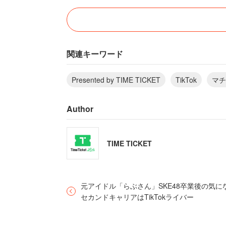
お色気とユーモアたっぷりの仮面姿がトレ
先生」は、OL、客室乗務員、外資系企
ど、異色の経歴の持ち主だ。
関連キーワード
「子どもの頃はおとなしい性格で、大学
Presented by TIME TICKET
TikTok
マチ
ンワークをこなす生活に息苦しさを感じ
（マチコ先生）
です」
Author
キャビンアテンダントの仕事は自分に合
TIME TICKET
し、搭乗中に乱気流に遭遇し左足を負傷
の療養後、勤めた新たな職場で国際結婚
せになろうと心に決めていた。ところが
元アイドル「らぶさん」SKE48卒業後の気に
日本に帰る道を選ぶことになった。
セカンドキャリアはTikTokライバー