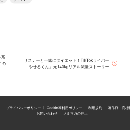
（えいと）
Tokでした」
月。それと同時に、全国規模での屋台文化を守るための署
中、ライブ配信デビューをした「えいと」は、ライブ
得ることができ、全国各地から署名が集まるようにな
の配信」が彼のライブ配信の原点だった。
ル系
リスナーと一緒にダイエット！TikTokライバー
二の
「やせるくん」元140kgリアル減量ストーリー
した駆け出し時代
）
プライバシーポリシー
Cookie等利用ポリシー
利用規約
著作権・商標
お問い合わせ
メルマガの停止