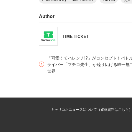
SNSを活用してみようとはじめたのがTik
Author
TikTokでの配信スタートは2025年2
名活動を開始した。地元の仲間が見守る
TIME TICKET
配信を通して、すぐに多くの人に賛同を
ったと振り返る。「地域文化を守るため
「可愛くてハレンチ!?」がコンセプト！バト
ライバー「マチコ先生」が繰り広げる唯一無
世界
知名度を上げるため奔走
キャリコネニュースについて（媒体資料はこちら