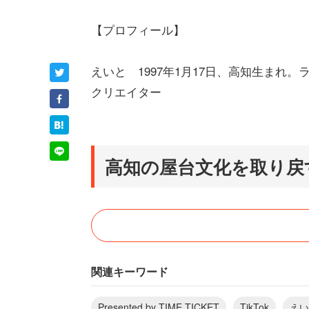
【プロフィール】
えいと 1997年1月17日、高知生まれ。ラ
クリエイター
高知の屋台文化を取り戻
「えいと」がTikTokでライブ配信を始
化」が、2024年3月の条例によって撤廃
関連キーワード
「僕は屋台組合の代表を務めていたので
で屋台が出せなくなってしまった現状を
Presented by TIME TICKET
TikTok
えい