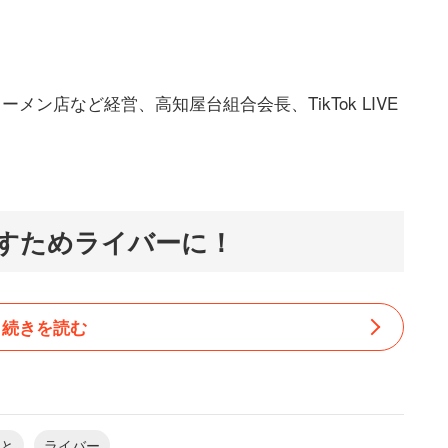
ーメン店など経営、高知屋台組合会長、TikTok LIVE
すためライバーに！
めたきっかけは、高知観光で親しまれてきた「屋台文
続きを読む
されたことに遡る。
、屋台文化を取り戻すために、1人で多くの人に高知
知ってもらいたいと思いました。そんな時、実験的に
と
ライバー