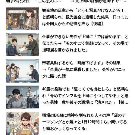
頼まれた女性 「こんな人に誰
→ 元上司の評価が急降下で「ザ
がモノを教えるか！」とウンザ
マアミロと思いました」
観光地の店主から「どうせ写真だけなんだろ！」
リ
と怒鳴られ、観光協会に通報した結果 口コミに
は外国人からの悲痛な声も【後編】
仕事ができない男性が上司に「では辞めます」と
伝えたら→「ものすごく笑顔になって、その場で
退職届を書かされました」
部署異動するから「時給下げます」その結果
→「全員が一気に退職しました」 会社がパニッ
クに陥った話
40度の発熱でも「這ってでも出社しろ」と怒鳴ら
れ「せめてインフルを上司にうつしてやる」と思
った男性 数年後その職場は「潰された」【後
編】
職場のBGMに精神を削られた人々の声「店のテ
ーマソングとか延々と1日12時間くらい聞いてる
と頭おかしくなってくる」