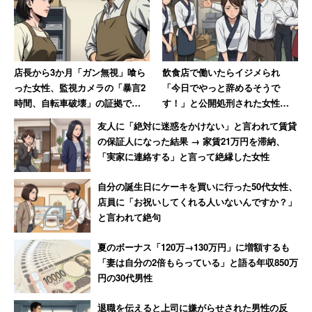
店長から3か月「ガン無視」喰ら
飲食店で働いたらイジメられ
った女性、監視カメラの「暴言2
「今日でやっと辞めるそうで
時間、自転車破壊」の証拠で反
す！」と公開処刑された女性→
撃 → 店長はクビ、その後店も潰
数か月、店が潰れて「ザマーミ
友人に「絶対に迷惑をかけない」と言われて賃貸
れる
ロ！」
の保証人になった結果 → 家賃21万円を滞納、
「実家に連絡する」と言って絶縁した女性
自分の誕生日にケーキを買いに行った50代女性、
店員に「お祝いしてくれる人いないんですか？」
と言われて絶句
夏のボーナス「120万→130万円」に増額するも
「妻は自分の2倍もらっている」と語る年収850万
円の30代男性
退職を伝えると上司に嫌がらせされた男性の反