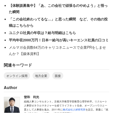
【体験談募集中】「あ、この会社で頑張るのやめよう」と悟っ
た瞬間
「この会社終わってるな…」と思った瞬間 など、その他の投
稿はこちらから
ユニクロ社員の年収は？給与明細はこちら
平均年収2000万円！日本一給与が高いキーエンス社員の口コミ
メルマガ会員数64万のキャリコネニュースで企業PRをしませ
んか？【媒体資料】
関連キーワード
オンライン採用
地方企業
面接
Author
曽和 利光
組織人事コンサルタント。京都大学教育学部教育心理学科卒。リクルート
人事部ゼネラルマネジャーを経てライフネット生命、オープンハウスと一
貫として人事畑を進み、2011年に
株式会社人材研究所
を設立。著書に『就