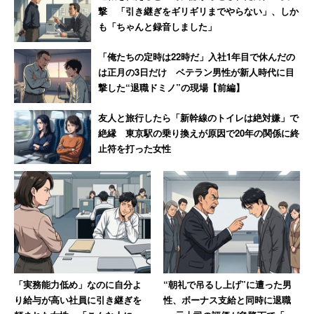
撃 「引き継ぎをギリギリまでやらない」、しか
も「ちゃんと録音しました」
「俺たちの定時は22時だ」入社1年目で休んだの
は正月の3日だけ ベテラン男性が新人時代に目
撃した“退職ドミノ”の現場【前編】
友人と旅行したら「新幹線のトイレは絶対嫌」で
絶縁 東京駅の乗り換えが原因で20年の関係に終
止符を打った女性
「実務能力低め」なのに自分よ
“朝礼で吊るし上げ”に遭った男
り給与が高い社員に引き継ぎを
性、ボーナス支給と同時に退職