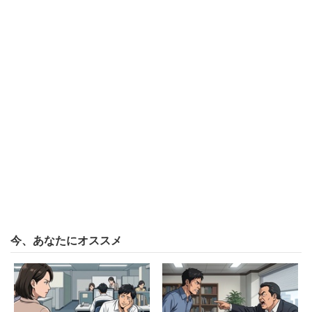
セルフイメージを高め、「強いメンタル」を
獲得するための秘策
強いメンタルを獲得するための方法としては、様々なもの
がありますが、本日はお勧めの3つの方法をご紹介したい
と思います。
その一：「コーリング」の仕事観を持つ
我々が持つ仕事観には「ジョブ感」「キャリア感」「コー
リング感」といったものがあります。「ジョブ感」を持っ
た方は、仕事を、お金を稼ぐための労働と考えています。
今、あなたにオススメ
次の「キャリア感」とは仕事を昇進や権力を獲得するもの
と考えています。