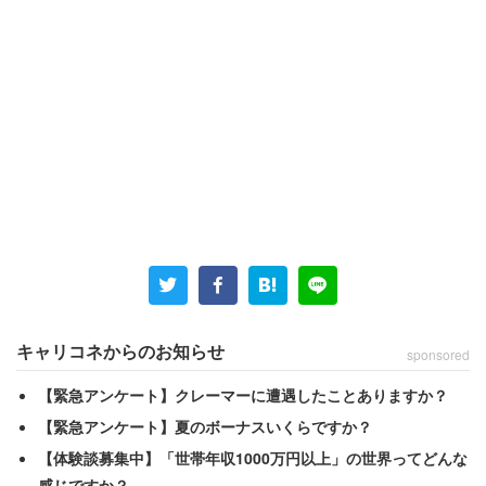
前にもご紹介したことがありますが、このような言葉があ
ります。
「思考に気を付けなさい、それは言葉になるから
言葉に気を付けなさい、それは行動になるから
キャリコネからのお知らせ
sponsored
行動に気を付けなさい、それは習慣になるから
習慣に気を付けなさい、それは性格になるから
【緊急アンケート】クレーマーに遭遇したことありますか？
性格に気を付けなさい、それは運命になるから」
【緊急アンケート】夏のボーナスいくらですか？
【体験談募集中】「世帯年収1000万円以上」の世界ってどんな
感じですか？