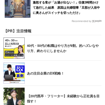
激怒する客が「お湯が出ない！」往復3時間かけ
て急行した結果 原因は夫婦喧嘩「旦那が入浴中
に奥さんがスイッチを切っただけ」
筆者近影
Recommended by
【PR】注目情報
【著者プロフィール】田岡 英明
40代・50代の転職はやり方が9割。的ハズレなや
働きがい創造研究所
取締役社長／Feel Works エグゼクテ
り方、終わりにしませんか
ィブコンサルタント
1968年、東京都出身。1992年に山之内製薬（現在のアス
テラス製薬）入社。全社最年少のリーダーとして年上から
あの注目企業のDX戦略！
女性まで多様な部下のマネジメントに携わる。傾聴面談を
主体としたマネジメント手法により、組織の成果拡大を達
成する。2014年に株式会社FeelWorks入社し、企業の管理
【20代既卒・フリーター】未経験から正社員を目
職向けのマネジメント研修や、若手・中堅向けのマインド
指す！