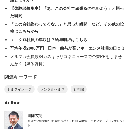
日本ではマザー・テレサの言葉として紹介されることが多
【体験談募集中】「あ、この会社で頑張るのやめよう」と悟っ
いですが、これについては諸説あるようです。ただ、ここ
た瞬間
から読み解けることは、思考が我々の運命を作っていくと
「この会社終わってるな…」と思った瞬間 など、その他の投
いうことです。
稿はこちらから
ユニクロ社員の年収は？給与明細はこちら
では、思考は何から生まれてくるのでしょうか？それがセ
平均年収2000万円！日本一給与が高いキーエンス社員の口コミ
ルフイメージです。そして、セルフイメージは私達が何に
メルマガ会員数64万のキャリコネニュースで企業PRをしませ
興味を示し、何を大切にしているのか、どんなことが出来
んか？【媒体資料】
るのかといったことをどれくらい自己受容しているかによ
関連キーワード
って決まっていきます。
セルフイメージ
メンタルヘルス
管理職
高いセルフイメージを維持することが出来れば、望んだ人
生を歩むことができ、今回のテーマである「強いメンタ
Author
ル」を獲得することが出来るのです。
田岡 英明
働きがい創造研究所 取締役社長／Feel Works エグゼクティブコンサルタン
ト