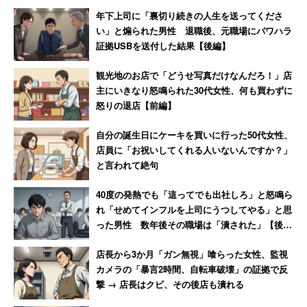
以上、今回は疲弊しやすい環境が進む管理職の皆様に、強
柄な知人の陰に隠れて難を逃れ
ると頭おかしくなってくる」
年下上司に「裏切り続きの人生を送ってくださ
た恐怖
いメンタルを獲得するポイントをお伝えさせていただきま
い」と煽られた男性 退職後、元職場にパワハラ
した。働き方改革が進む中ですが、自分自身のメンタルを
証拠USBを送付した結果【後編】
強く保ち、働きがいを獲得し、組織にも働きがいを醸成い
観光地のお店で「どうせ写真だけなんだろ！」店
ただければと思います。
主にいきなり怒鳴られた30代女性、何も買わずに
怒りの退店【前編】
自分の誕生日にケーキを買いに行った50代女性、
店員に「お祝いしてくれる人いないんですか？」
と言われて絶句
40度の発熱でも「這ってでも出社しろ」と怒鳴ら
れ「せめてインフルを上司にうつしてやる」と思
った男性 数年後その職場は「潰された」【後
編】
店長から3か月「ガン無視」喰らった女性、監視
カメラの「暴言2時間、自転車破壊」の証拠で反
撃 → 店長はクビ、その後店も潰れる