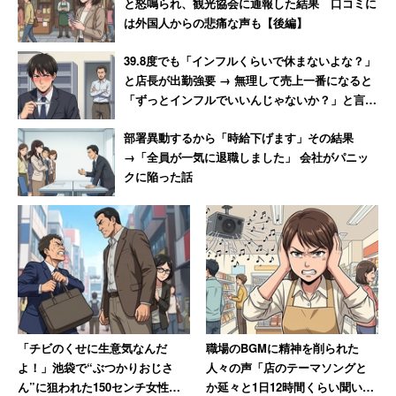
と怒鳴られ、観光協会に通報した結果 口コミに
ことが出来ます。
は外国人からの悲痛な声も【後編】
その三：感謝力を高める
39.8度でも「インフルくらいで休まないよな？」
と店長が出勤強要 → 無理して売上一番になると
「ずっとインフルでいいんじゃないか？」と言わ
感謝することで、「自分自身の幸福度を高めることが出来
れて激怒した男性
る」「ネガティブな感情を『中和』させることができる」
部署異動するから「時給下げます」その結果
といった効用があります。
→「全員が一気に退職しました」 会社がパニッ
クに陥った話
では、具体的に何をしていけばいいのでしょうか？私のお
勧めは日記です。日記の中で、今日一日の中で感謝したこ
とを思い出しながら記入し、「ありがたいなあ」と言う気
持ちと共に、日記を閉じていきます。沢山書く必要はあり
ません。私も10年分の日記を書き込める10年日記を2014
年から続けておりますが、その中で1日の感情と感謝した
「チビのくせに生意気なんだ
職場のBGMに精神を削られた
思いを綴っています。
よ！」池袋で“ぶつかりおじさ
人々の声「店のテーマソングと
ん”に狙われた150センチ女性大
か延々と1日12時間くらい聞いて