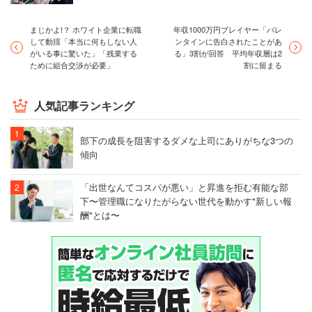
まじかよ!？ ホワイト企業に転職
年収1000万円プレイヤー「バレ
して動揺「本当に何もしない人
ンタインに告白されたことがあ
がいる事に驚いた」「残業する
る」3割が回答 平均年収層は2
ために組合交渉が必要」
割に留まる
人気記事ランキング
部下の成長を阻害するダメな上司にありがちな3つの
傾向
「出世なんてコスパが悪い」と昇進を拒む有能な部
下〜管理職になりたがらない世代を動かす"新しい報
酬"とは〜