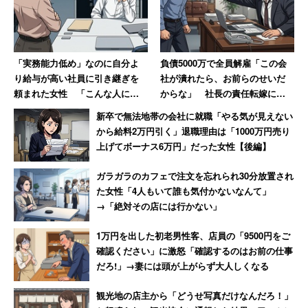
皆さんに持っていただきたいのは「コーリング感」です。
「コーリング感」とは仕事を天から与えられた使命や役割
と捉える考え方です。この考え方を持つと、使命に生き、
自分の人生を強く歩んでいくことができるようになりま
「実務能力低め」なのに自分よ
負債5000万で全員解雇「この会
り給与が高い社員に引き継ぎを
社が潰れたら、お前らのせいだ
す。
頼まれた女性 「こんな人に誰
からな」 社長の責任転嫁に絶
がモノを教えるか！」とウンザ
句【前編】
新卒で無法地帯の会社に就職「やる気が見えない
その二：柔軟な思考を持つ
リ
から給料2万円引く」退職理由は「1000万円売り
上げてボーナス6万円」だった女性【後編】
物事に意味をつけているのは我々自身です。例えば雨とい
ガラガラのカフェで注文を忘れられ30分放置され
うもの一つ例にとってみても、「あ～あ、今日は雨か……
た女性「4人もいて誰も気付かないなんて」
憂鬱だな……」と思う人もいれば、「今日は雨か。食物を
→「絶対その店には行かない」
育ててくれる惠みの雨だな！」と思う人もいるわけです。
1万円を出した初老男性客、店員の「9500円をご
確認ください」に激怒「確認するのはお前の仕事
つまり、出来事に色をつけているのは我々の捉え方なわけ
だろ!」→妻には頭が上がらず大人しくなる
です。物事に対する柔軟な捉え方を持つことが出来れば、
人生で起こることをポジティブに捉え直し、前向きに歩む
観光地の店主から「どうせ写真だけなんだろ！」